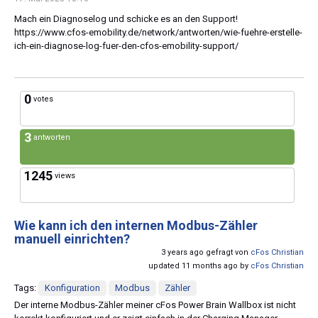
Mach ein Diagnoselog und schicke es an den Support!
https://www.cfos-emobility.de/network/antworten/wie-fuehre-erstelle-
ich-ein-diagnose-log-fuer-den-cfos-emobility-support/
0
votes
3
antworten
1245
views
Wie kann ich den internen Modbus-Zähler
manuell einrichten?
3 years ago gefragt von
cFos Christian
updated 11 months ago by
cFos Christian
Tags:
Konfiguration
Modbus
Zähler
Der interne Modbus-Zähler meiner cFos Power Brain Wallbox ist nicht