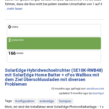
führten, dass der Bus nicht bei jedem zweiten Umschalten von 1 auf 3
...mehr lesen
0
votes
2
antworten
166
views
SolarEdge Hybridwechselrichter (SE10K-RWB48)
mit SolarEdge Home Batter + cFos Wallbox mit
dem Ziel Überschlussladen mit diversen
Problemen
10 months ago gefragt von
sandboxcode
updated 9 months ago by
baertiger
Tags:
Konfiguration
solaredge
Sunspec
Moin, wir sind der Installateur einer SolarEdge Photovoltaikanlage: - 1 x