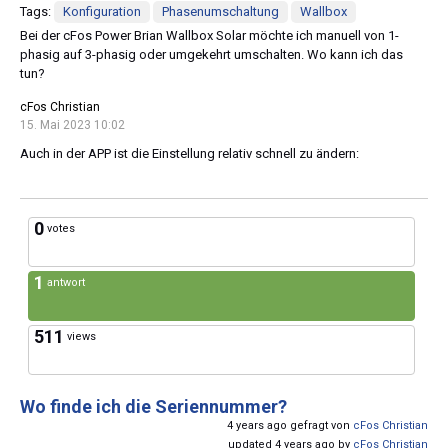
Tags:
Konfiguration
Phasenumschaltung
Wallbox
Bei der cFos Power Brian Wallbox Solar möchte ich manuell von 1-
phasig auf 3-phasig oder umgekehrt umschalten. Wo kann ich das
tun?
cFos Christian
15. Mai 2023 10:02
Auch in der APP ist die Einstellung relativ schnell zu ändern:
0
votes
1
antwort
511
views
Wo finde ich die Seriennummer?
4 years ago gefragt von
cFos Christian
updated 4 years ago by
cFos Christian