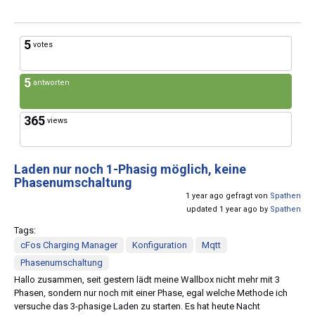
5
votes
5
antworten
365
views
Laden nur noch 1-Phasig möglich, keine
Phasenumschaltung
1 year ago gefragt von
Spathen
updated 1 year ago by
Spathen
Tags:
cFos Charging Manager
Konfiguration
Mqtt
Phasenumschaltung
Hallo zusammen, seit gestern lädt meine Wallbox nicht mehr mit 3
Phasen, sondern nur noch mit einer Phase, egal welche Methode ich
versuche das 3-phasige Laden zu starten. Es hat heute Nacht