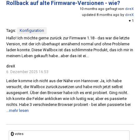
Rollback auf alte Firmware-Versionen - wie?
10 months ago gefragt von
direX
updated 8 months ago by
direX
♥ 1
Tags:
Konfiguration
Hallo! Ich möchte gerne zurück zur Firmware 1.18 - das war die letzte
Version, mit der ich überhaupt annähernd normal und ohne Probleme
laden konnte. Diese Wallbox ist das schlimmste Produkt, das ich mir in
meinem Leben gekauft habe...aber das ist ei...
direX
6. Dezember 2025 16:53
Leider komme ich nicht aus der Nähe von Hannover. Ja, ich habe
versucht, die Wallbox zurückzusetzen und habe mich jetzt selbst
ausgesperrt. Über den Browser habe ich es erst probiert. Ging nicht.
Ich konnte die Felder anklicken wie ich lustig war, aber es passierte
nichts. Habe 3 verschiedene Browser probiert - bei allen passierte bei
...mehr lesen
0
votes