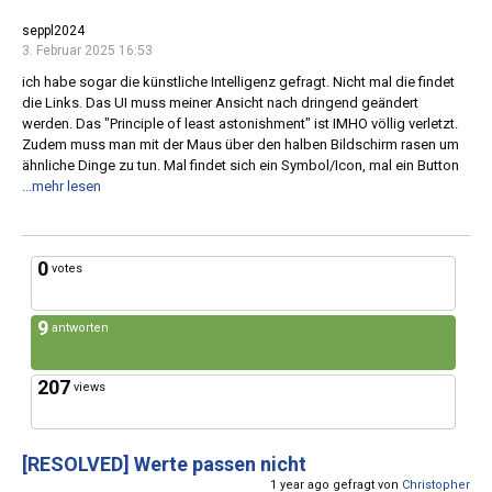
seppl2024
3. Februar 2025 16:53
ich habe sogar die künstliche Intelligenz gefragt. Nicht mal die findet
die Links. Das UI muss meiner Ansicht nach dringend geändert
werden. Das "Principle of least astonishment" ist IMHO völlig verletzt.
Zudem muss man mit der Maus über den halben Bildschirm rasen um
ähnliche Dinge zu tun. Mal findet sich ein Symbol/Icon, mal ein Button
...mehr lesen
0
votes
9
antworten
207
views
[RESOLVED]
Werte passen nicht
1 year ago gefragt von
Christopher