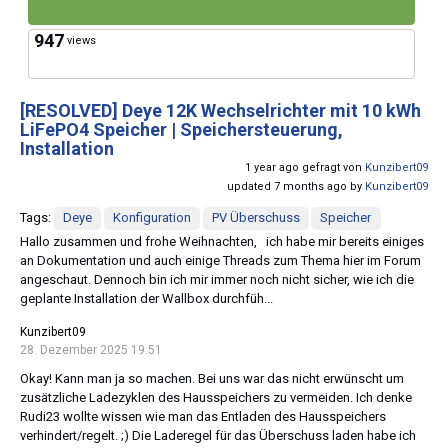
947
views
[RESOLVED]
Deye 12K Wechselrichter mit 10 kWh
LiFePO4 Speicher | Speichersteuerung,
Installation
1 year ago gefragt von
Kunzibert09
updated 7 months ago by
Kunzibert09
Tags:
Deye
Konfiguration
PV Überschuss
Speicher
Hallo zusammen und frohe Weihnachten, ich habe mir bereits einiges
an Dokumentation und auch einige Threads zum Thema hier im Forum
angeschaut. Dennoch bin ich mir immer noch nicht sicher, wie ich die
geplante Installation der Wallbox durchfüh...
Kunzibert09
28. Dezember 2025 19:51
Okay! Kann man ja so machen. Bei uns war das nicht erwünscht um
zusätzliche Ladezyklen des Hausspeichers zu vermeiden. Ich denke
Rudi23 wollte wissen wie man das Entladen des Hausspeichers
verhindert/regelt. ;) Die Laderegel für das Überschuss laden habe ich