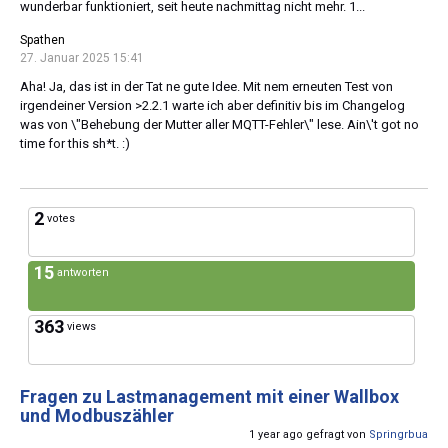
wunderbar funktioniert, seit heute nachmittag nicht mehr. 1...
Spathen
27. Januar 2025 15:41
Aha! Ja, das ist in der Tat ne gute Idee. Mit nem erneuten Test von
irgendeiner Version >2.2.1 warte ich aber definitiv bis im Changelog
was von \"Behebung der Mutter aller MQTT-Fehler\" lese. Ain\'t got no
time for this sh*t. :)
2
votes
15
antworten
363
views
Fragen zu Lastmanagement mit einer Wallbox
und Modbuszähler
1 year ago gefragt von
Springrbua