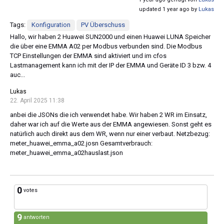
updated 1 year ago by
Lukas
Tags:
Konfiguration
PV Überschuss
Hallo, wir haben 2 Huawei SUN2000 und einen Huawei LUNA Speicher
die über eine EMMA A02 per Modbus verbunden sind. Die Modbus
TCP Einstellungen der EMMA sind aktiviert und im cfos
Lastmanagement kann ich mit der IP der EMMA und Geräte ID 3 bzw. 4
auc...
Lukas
22. April 2025 11:38
anbei die JSONs die ich verwendet habe. Wir haben 2 WR im Einsatz,
daher war ich auf die Werte aus der EMMA angewiesen. Sonst geht es
natürlich auch direkt aus dem WR, wenn nur einer verbaut. Netzbezug:
meter_huawei_emma_a02.josn Gesamtverbrauch:
meter_huawei_emma_a02hauslast.json
0
votes
9
antworten