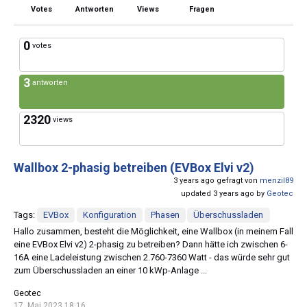
Votes
Antworten
Views
Fragen
0
votes
3
antworten
2320
views
Wallbox 2-phasig betreiben (EVBox Elvi v2)
3 years ago gefragt von
menzil89
updated 3 years ago by
Geotec
Tags:
EVBox
Konfiguration
Phasen
Überschussladen
Hallo zusammen, besteht die Möglichkeit, eine Wallbox (in meinem Fall
eine EVBox Elvi v2) 2-phasig zu betreiben? Dann hätte ich zwischen 6-
16A eine Ladeleistung zwischen 2.760-7360 Watt - das würde sehr gut
zum Überschussladen an einer 10 kWp-Anlage ...
Geotec
17. Mai 2023 18:16