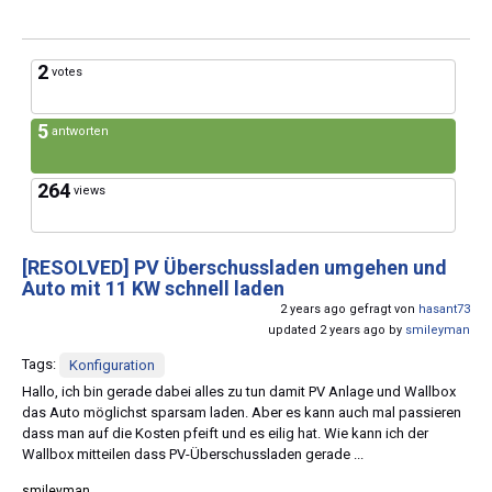
2
votes
5
antworten
264
views
[RESOLVED]
PV Überschussladen umgehen und
Auto mit 11 KW schnell laden
2 years ago gefragt von
hasant73
updated 2 years ago by
smileyman
Tags:
Konfiguration
Hallo, ich bin gerade dabei alles zu tun damit PV Anlage und Wallbox
das Auto möglichst sparsam laden. Aber es kann auch mal passieren
dass man auf die Kosten pfeift und es eilig hat. Wie kann ich der
Wallbox mitteilen dass PV-Überschussladen gerade ...
smileyman