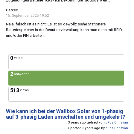
Zugehöriigen Batterie 10KW ich bekomm die Modbus Wert...
Geotec
15. September 2025 19:52
Naja, falsch ist es nicht! Es ist so gewollt: siehe Stationäre
Batteriespeicher In der Benutzerverwaltung kann man dann mit RFID
und/oder PIN arbeiten.
0
votes
2
antworten
513
views
Wie kann ich bei der Wallbox Solar von 1-phasig
auf 3-phasig Laden umschalten und umgekehrt?
3 years ago gefragt von
cFos Christian
updated 3 years ago by
cFos Christian