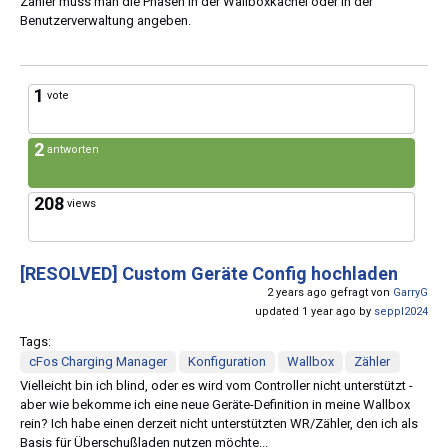
Zähler muss man die Phasen in der Wallboxkachel oder in der
Benutzerverwaltung angeben.
1
vote
2
antworten
208
views
[RESOLVED]
Custom Geräte Config hochladen
2 years ago gefragt von
GarryG
updated 1 year ago by
seppl2024
Tags:
cFos Charging Manager
Konfiguration
Wallbox
Zähler
Vielleicht bin ich blind, oder es wird vom Controller nicht unterstützt -
aber wie bekomme ich eine neue Geräte-Definition in meine Wallbox
rein? Ich habe einen derzeit nicht unterstützten WR/Zähler, den ich als
Basis für Überschußladen nutzen möchte...