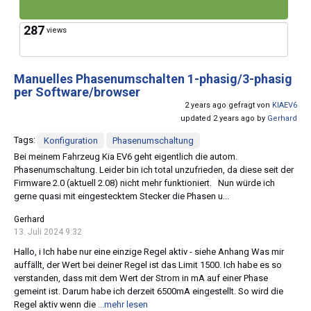
287
views
Manuelles Phasenumschalten 1-phasig/3-phasig
per Software/browser
2 years ago gefragt von
KIAEV6
updated 2 years ago by
Gerhard
Tags:
Konfiguration
Phasenumschaltung
Bei meinem Fahrzeug Kia EV6 geht eigentlich die autom.
Phasenumschaltung. Leider bin ich total unzufrieden, da diese seit der
Firmware 2.0 (aktuell 2.08) nicht mehr funktioniert. Nun würde ich
gerne quasi mit eingestecktem Stecker die Phasen u...
Gerhard
13. Juli 2024 9:32
Hallo, i Ich habe nur eine einzige Regel aktiv - siehe Anhang Was mir
auffällt, der Wert bei deiner Regel ist das Limit 1500. Ich habe es so
verstanden, dass mit dem Wert der Strom in mA auf einer Phase
gemeint ist. Darum habe ich derzeit 6500mA eingestellt. So wird die
Regel aktiv wenn die
...mehr lesen