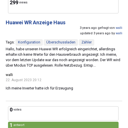
299
views
Huawei WR Anzeige Haus
3 years ago gefragt von
walli
updated 3 years ago by
walli
Tags:
Konfiguration
Überschussladen
Zähler
Hallo, habe unseren Huawei WR erfolgreich eingerichtet, allerdings
erhalte ich keine Werte für den Hausverbrauch angezeigt. Ich meine,
vor dem letzten Update war das noch angezeigt worden. Der WR wird
über Modus TCP ausgelesen. Rolle Netzbezug. Entsp...
walli
22. August 2023 20:12
Ich meine Inverter hatte ich für Erzeugung
0
votes
1
antwort