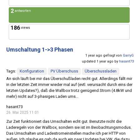
2
antworten
186
views
Umschaltung 1->3 Phasen
1 year ago gefragt von
GarryG
updated 1 year ago by
hasant73
Tags:
Konfiguration
PV Überschuss
Überschussladen
An sich läuft bei mir das Überschußladen recht gut. Allerdings fällt mir
in der letzten Zeit immer wieder mal auf (evtl. verursacht durch eins der
letzten Updates?), daß die Wallbox trotz genügend Strom (4.8kW und
mehr) nicht auf 3-phasiges Laden ums...
hasant73
26. Mai 2025 11:01
Zur Zeit funktioniert das Umschalten echt gut. Benutzte nicht die
Laderegeln von der Wallbox, sondern sie ist im Beobachtungsmodus.
Das Umschalten und Ladestromeinstellen mache ich per HTTP von
außen. Ich glaube es gab da auch ein paar Updates bei VW, die dazu