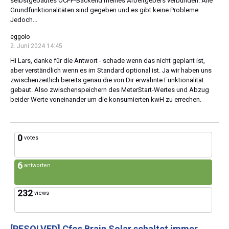
selbstgebautes OCPP-Backend meines Arbeitgebers verbunden. Alle
Grundfunktionalitäten sind gegeben und es gibt keine Probleme.
Jedoch...
eggolo
2. Juni 2024 14:45
Hi Lars, danke für die Antwort - schade wenn das nicht geplant ist,
aber verständlich wenn es im Standard optional ist. Ja wir haben uns
zwischenzeitlich bereits genau die von Dir erwähnte Funktionalität
gebaut. Also zwischenspeichern des MeterStart-Wertes und Abzug
beider Werte voneinander um die konsumierten kwH zu errechen.
0
votes
6
antworten
232
views
[RESOLVED]
Cfos Brain Solar schaltet immer