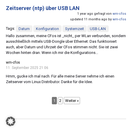
Zeitserver (ntp) über USB LAN
1 year ago gefragt von
wm-cfos
updated 11 months ago by
wm-cfos
Tags:
Datum
Konfiguration
Systemzeit
USB-LAN
Hallo zusammen, meine CFos ist _nicht_ per WLan verbunden, sondern
ausschließlich mittels USB-Dongle über Ethernet. Das funktioniert
auch, aber Datum und Uhrzeit der CFos stimmen nicht. Sie ist zwei
Wochen hinten dran. Wenn ich mir die Konfigurations...
wm-cfos
11. September 2025 21:06
Hmm, gucke ich mal nach. Für alle meine Server nehme ich einen
Zeitserver vom Linux Distributor. Danke für die Idee.
1
2
Weiter »