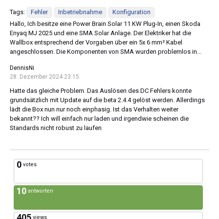
Tags:
Fehler
Inbetriebnahme
Konfiguration
Hallo, Ich besitze eine Power Brain Solar 11 KW Plug-In, einen Skoda
Enyaq MJ 2025 und eine SMA Solar Anlage. Der Elektriker hat die
Wallbox entsprechend der Vorgaben über ein 5x 6 mm² Kabel
angeschlossen. Die Komponenten von SMA wurden problemlos in...
DennisNi
28. Dezember 2024 23:15
Hatte das gleiche Problem. Das Auslösen des DC Fehlers konnte
grundsätzlich mit Update auf die beta 2.4.4 gelöst werden. Allerdings
lädt die Box nun nur noch einphasig. Ist das Verhalten weiter
bekannt?? Ich will einfach nur laden und irgendwie scheinen die
Standards nicht robust zu laufen
0
votes
10
antworten
405
views