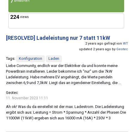
7
antworten
224
views
[RESOLVED]
Ladeleistung nur 7 statt 11kW
2 years ago gefragt von
WT
updated 2 years ago by
Geotec
Tags:
Konfiguration
Laden
Liebe Community, endlich war der Elektriker da und konnte meine
PowerBrain installieren. Leider bekomme ich "nur" um die 7kW
Ladeleistung. Habe mehrere EV angehängt, die Werte pendeln
zwischen 6,9 und 7,3kW. Liegt das an irgendeiner Einstellung, die ...
Geotec
11. November 2023 11:11
Ah ok! Was du da einstellst ist der max. Ladestrom. Die Ladeleistung
ergibt sich aus: Leistung = Strom * Spannung * Anzahl der Phasen Die
11000W (11kW) ergeben sich aus 16000 mA (16A) * 230V * 3