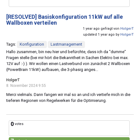
[RESOLVED]
Basiskonfiguration 11kW auf alle
Wallboxen verteilen
1 year ago gefragt von
HolgerT
updated 1 year ago by
HolgerT
Tags:
Konfiguration
Lastmanagement
Hallo zusammen, bin neu hier und befürchte, dass ich da "dumme"
Fragen stelle (bei mir hört die Bekanntheit in Sachen Elektro bei max.
12V auf :-) ). Wir wollen einen Lastverbund von zunächst 2 Wallboxen
(PowerBrain 11kW) aufbauen, die 3-phasig anges...
HolgerT
8. November 2024 9:55
Merci vielmals. Dann fangen wir mal so an und ich vertiefe mich in die
tieferen Regionen von Regelwerken für die Optimierung.
0
votes