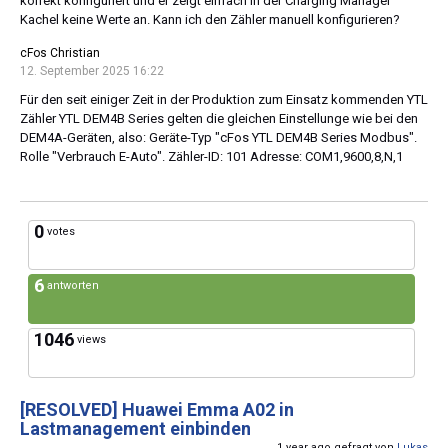
korrekt konfiguriert und er zeigt einfach in der Charging Manager
Kachel keine Werte an. Kann ich den Zähler manuell konfigurieren?
cFos Christian
12. September 2025 16:22
Für den seit einiger Zeit in der Produktion zum Einsatz kommenden YTL
Zähler YTL DEM4B Series gelten die gleichen Einstellunge wie bei den
DEM4A-Geräten, also: Geräte-Typ "cFos YTL DEM4B Series Modbus".
Rolle "Verbrauch E-Auto". Zähler-ID: 101 Adresse: COM1,9600,8,N,1
0
votes
6
antworten
1046
views
[RESOLVED]
Huawei Emma A02 in
Lastmanagement einbinden
1 year ago gefragt von
Lukas