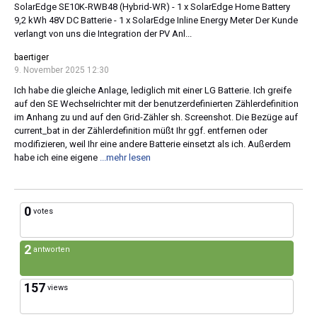
SolarEdge SE10K-RWB48 (Hybrid-WR) - 1 x SolarEdge Home Battery
9,2 kWh 48V DC Batterie - 1 x SolarEdge Inline Energy Meter Der Kunde
verlangt von uns die Integration der PV Anl...
baertiger
9. November 2025 12:30
Ich habe die gleiche Anlage, lediglich mit einer LG Batterie. Ich greife
auf den SE Wechselrichter mit der benutzerdefinierten Zählerdefinition
im Anhang zu und auf den Grid-Zähler sh. Screenshot. Die Bezüge auf
current_bat in der Zählerdefinition müßt Ihr ggf. entfernen oder
modifizieren, weil Ihr eine andere Batterie einsetzt als ich. Außerdem
habe ich eine eigene
...mehr lesen
0
votes
2
antworten
157
views