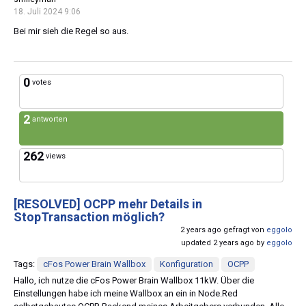
18. Juli 2024 9:06
Bei mir sieh die Regel so aus.
0
votes
2
antworten
262
views
[RESOLVED]
OCPP mehr Details in
StopTransaction möglich?
2 years ago gefragt von
eggolo
updated 2 years ago by
eggolo
Tags:
cFos Power Brain Wallbox
Konfiguration
OCPP
Hallo, ich nutze die cFos Power Brain Wallbox 11kW. Über die
Einstellungen habe ich meine Wallbox an ein in Node.Red