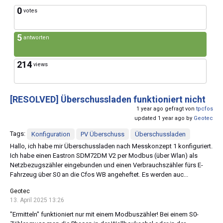
0
votes
5
antworten
214
views
[RESOLVED]
Überschussladen funktioniert nicht
1 year ago gefragt von
tpcfos
updated 1 year ago by
Geotec
Tags:
Konfiguration
PV Überschuss
Überschussladen
Hallo, ich habe mir Überschussladen nach Messkonzept 1 konfiguriert.
Ich habe einen Eastron SDM72DM V2 per Modbus (über Wlan) als
Netzbezugszähler eingebunden und einen Verbrauchszähler fürs E-
Fahrzeug über S0 an die Cfos WB angeheftet. Es werden auc...
Geotec
13. April 2025 13:26
"Ermitteln" funktioniert nur mit einem Modbuszähler! Bei einem S0-