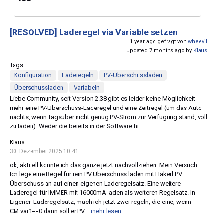
[RESOLVED]
Laderegel via Variable setzen
1 year ago gefragt von
wheevil
updated 7 months ago by
Klaus
Tags:
Konfiguration
Laderegeln
PV-Überschussladen
Überschussladen
Variabeln
Liebe Community, seit Version 2.38 gibt es leider keine Möglichkeit
mehr eine PV-Überschuss-Laderegel und eine Zeitregel (um das Auto
nachts, wenn Tagsüber nicht genug PV-Strom zur Verfügung stand, voll
zu laden). Weder die bereits in der Software hi...
Klaus
30. Dezember 2025 10:41
ok, aktuell konnte ich das ganze jetzt nachvollziehen. Mein Versuch:
Ich lege eine Regel für rein PV Überschuss laden mit Hakerl PV
Überschuss an auf einen eigenen Laderegelsatz. Eine weitere
Laderegel für IMMER mit 16000mA laden als weiteren Regelsatz. In
Eigenen Laderegelsatz, mach ich jetzt zwei regeln, die eine, wenn
CM.var1==0 dann soll er PV
...mehr lesen