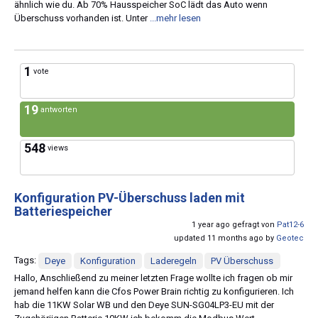
ähnlich wie du. Ab 70% Hausspeicher SoC lädt das Auto wenn
Überschuss vorhanden ist. Unter
...mehr lesen
1
vote
19
antworten
548
views
Konfiguration PV-Überschuss laden mit
Batteriespeicher
1 year ago gefragt von
Pat12-6
updated 11 months ago by
Geotec
Tags:
Deye
Konfiguration
Laderegeln
PV Überschuss
Hallo, Anschließend zu meiner letzten Frage wollte ich fragen ob mir
jemand helfen kann die Cfos Power Brain richtig zu konfigurieren. Ich
hab die 11KW Solar WB und den Deye SUN-SG04LP3-EU mit der