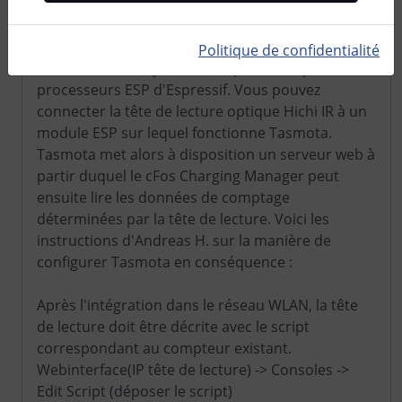
Lire les compteurs avec Tasmota
Politique de confidentialité
Tasmota est un système d'exploitation pour les
processeurs ESP d'Espressif. Vous pouvez
connecter la tête de lecture optique Hichi IR à un
module ESP sur lequel fonctionne Tasmota.
Tasmota met alors à disposition un serveur web à
partir duquel le cFos Charging Manager peut
ensuite lire les données de comptage
déterminées par la tête de lecture. Voici les
instructions d'Andreas H. sur la manière de
configurer Tasmota en conséquence :
Après l'intégration dans le réseau WLAN, la tête
de lecture doit être décrite avec le script
correspondant au compteur existant.
Webinterface(IP tête de lecture) -> Consoles ->
Edit Script (déposer le script)