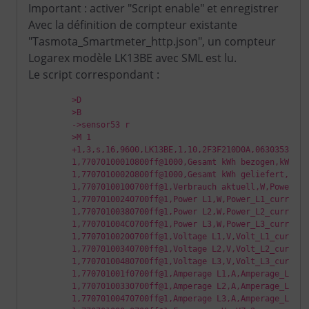
Important : activer "Script enable" et enregistrer
Avec la définition de compteur existante
"Tasmota_Smartmeter_http.json", un compteur
Logarex modèle LK13BE avec SML est lu.
Le script correspondant :
         >D

         >B

         ->sensor53 r

         >M 1

         +1,3,s,16,9600,LK13BE,1,10,2F3F210D0A,063035310D0A
         1,77070100010800ff@1000,Gesamt kWh bezogen,kWh,Po
         1,77070100020800ff@1000,Gesamt kWh geliefert,kWh,
         1,77070100100700ff@1,Verbrauch aktuell,W,Power_cur
         1,77070100240700ff@1,Power L1,W,Power_L1_curr,0

         1,77070100380700ff@1,Power L2,W,Power_L2_curr,0

         1,770701004C0700ff@1,Power L3,W,Power_L3_curr,0

         1,77070100200700ff@1,Voltage L1,V,Volt_L1_curr,1

         1,77070100340700ff@1,Voltage L2,V,Volt_L2_curr,1

         1,77070100480700ff@1,Voltage L3,V,Volt_L3_curr,1

         1,770701001f0700ff@1,Amperage L1,A,Amperage_L1_cur
         1,77070100330700ff@1,Amperage L2,A,Amperage_L2_cur
         1,77070100470700ff@1,Amperage L3,A,Amperage_L3_cur