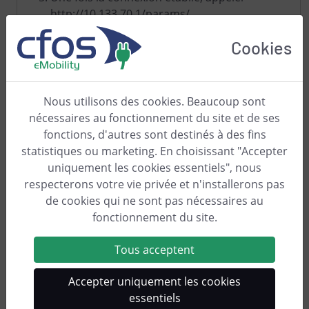
http://10.133.70.1/params/
Indiquer le nom d'utilisateur "admin" et le
Cookies
mot de passe comme ci-dessus
Tout en bas, mettre l'attribut
"webserver_force_enable" sur "true" (taper !)
et "Store params to flash"
Nous utilisons des cookies. Beaucoup sont
Débrancher et rebrancher encore une fois,
nécessaires au fonctionnement du site et de ses
maintenant le Pulse-Bridge devrait
fonctions, d'autres sont destinés à des fins
redémarrer "normalement"
statistiques ou marketing. En choisissant "Accepter
uniquement les cookies essentiels", nous
Maintenant, créer un nouveau compteur dans la
respecterons votre vie privée et n'installerons pas
Wallbox du type "SLM Meter HTTP" et indiquer
de cookies qui ne sont pas nécessaires au
comme adresse "http://admin:Passwort comme
fonctionnement du site.
oben@IP-der-Tibber-Bridge/data.json?node_id=1".
Tous acceptent
Voici encore des indications importantes sur la
manipulation du Tibber Pulse
.
Accepter uniquement les cookies
essentiels