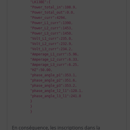
         "LK13BE":{

         "Power_total_in":108.9,

         "Power_total_out":0.0,

         "Power_curr":4294,

         "Power_L1_curr":1390,

         "Power_L2_curr":1453,

         "Power_L3_curr":1450,

         "Volt_L1_curr":235.0,

         "Volt_L2_curr":232.9,

         "Volt_L3_curr":234.2,

         "Amperage_L1_curr":5.96,

         "Amperage_L2_curr":6.33,

         "Amperage_L3_curr":6.25,

         "HZ":50.00,

         "phase_angle_p1":353.1,

         "phase_angle_p2":351.6,

         "phase_angle_p3":353.2,

         "phase_angle_l2_l1":120.1,

         "phase_angle_l3_l1":241.0

         }

         }

         }

En conséquence, les inscriptions dans la