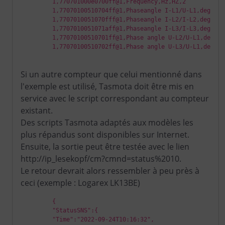
         1,770701000e0700ff@1,Frequency,Hz,HZ,2

         1,77070100510704ff@1,Phaseangle I-L1/U-L1,deg,pha
         1,7707010051070fff@1,Phaseangle I-L2/I-L2,deg,pha
         1,7707010051071aff@1,Phaseangle I-L3/I-L3,deg,pha
         1,77070100510701ff@1,Phase angle U-L2/U-L1,deg,ph
         1,77070100510702ff@1,Phase angle U-L3/U-L1,deg,ph
Si un autre compteur que celui mentionné dans
l'exemple est utilisé, Tasmota doit être mis en
service avec le script correspondant au compteur
existant.
Des scripts Tasmota adaptés aux modèles les
plus répandus sont disponibles sur Internet.
Ensuite, la sortie peut être testée avec le lien
http://ip_lesekopf/cm?cmnd=status%2010.
Le retour devrait alors ressembler à peu près à
ceci (exemple : Logarex LK13BE)
         {

         "StatusSNS":{

         "Time":"2022-09-24T10:16:32",
