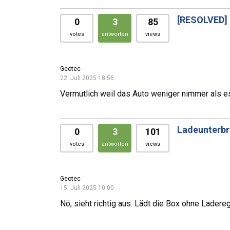
[RESOLVED]
0
3
85
votes
antworten
views
Geotec
22. Juli 2025 18:56
Vermutlich weil das Auto weniger nimmer als es
Ladeunterbr
0
3
101
votes
antworten
views
Geotec
15. Juli 2025 10:00
Nö, sieht richtig aus. Lädt die Box ohne Lade