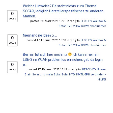
Welche Hinweise? Da steht nichts zum Thema
SOFAR, lediglich Herstellerspezifisches zu anderen
0
Marken...
votes
posted 28. März 2025 16:01 in reply to
CFOS PV Wallbox &
Sofar HYD 20kW G3 Wechselrichter
Niemand ne Idee? ;/...
0
posted 17. Februar 2025 16:50 in reply to
CFOS PV Wallbox &
votes
Sofar HYD 20kW G3 Wechselrichter
Bei mir tut sich hier noch nix
ich kann meinen
LSE-3 im WLAN problemlos erreichen, geb da login
0
e...
votes
posted 17. Februar 2025 16:49 in reply to
[RESOLVED] Power
Brain Solar und mein Sofar Solar HYD 15KTL-3PH verbinden -
HILFE!