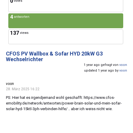
0
votes
4
antworten
137
views
CFOS PV Wallbox & Sofar HYD 20kW G3
Wechselrichter
1 year ago gefragt von
voon
updated 1 year ago by
voon
voon
28. März 2025 16:22
PS: Hier hat es irgendjemand wohl geschafft: https://www.cfos-
emobility.de/network/antworten/power-brain-solar-und-mein-sofar-
solar-hyd-15ktl-3ph-verbinden-hilfe/ .. aber ich weiss nicht wie.