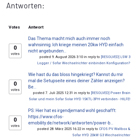
Antworten:
Votes
Antwort
Das Thema macht mich auch immer noch
wahnsinnig. Ich kriege meinen 20kw HYD einfach
0
nicht angebunden...
votes
posted 9. August 2026 3:10 in reply to
[RESOLVED] LSW 3
Logger / Sofar Wechselrichter einbinden Konfiguration?
Wie hast du das bloss hingekriegt? Kannst du mir
mal die Setupseite eines deiner Zähler anzeigen?
0
Be...
votes
posted 7. Juli 2025 12:31 in reply to
[RESOLVED] Power Brain
Solar und mein Sofar Solar HYD 15KTL-3PH verbinden - HILFE!
PS: Hier hat es irgendjemand wohl geschafft:
https://www.cfos-
0
emobility.de/network/antworten/power-b...
votes
posted 28. März 2025 16:22 in reply to
CFOS PV Wallbox &
Sofar HYD 20kW G3 Wechselrichter