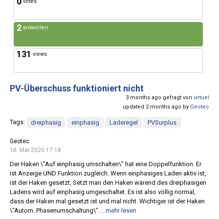
0
votes
2
antworten
131
views
PV-Überschuss funktioniert nicht
3 months ago gefragt von
virtuel
updated 2 months ago by
Geotec
Tags:
dreiphasig
einphasig
Laderegel
PVSurplus
Geotec
18. Mai 2026 17:18
Der Haken \"Auf einphasig umschalten\" hat eine Doppelfunktion. Er
ist Anzeige UND Funktion zugleich. Wenn einphasiges Laden aktiv ist,
ist der Haken gesetzt, Setzt man den Haken wärend des dreiphasigen
Ladens wird auf einphasig umgeschaltet. Es ist also völlig normal,
dass der Haken mal gesetzt ist und mal nicht. Wichtiger ist der Haken
\"Autom. Phasenumschaltung\".
...mehr lesen