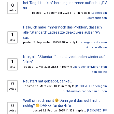
bei "Regel ist aktiv" herausgenommen außer bei „PV
0
su...
votes
posted 12. September 2025 11:21 in reply to
Laderegeln
überschrieben
Hallo, ich habe immer noch das Problem, dass ich
alle "Standard" Ladesätze deaktiviere außer "PV
1
sur...
vote
posted 5. September 2025 8:48 in reply to
Ladregeln aktivieren
sich von alleine
Nein, alle "Standard"Ladesätze standen wieder auf
1
"aktiv"....
vote
posted 10. Mai 2025 21:58 in reply to
Ladregeln aktivieren sich
von alleine
Neustart hat geklappt, danke!...
0
posted 17. März 2025 10:11 in reply to
[RESOLVED] Laderegeln
votes
nicht auswählbar oder zu öffnen
Weiß ich auch nicht
Dann geht das wohl nicht,
0
richtig?
DANKE für die Hilfe...
votes
posted 12. Februar 2025 11:33 in reply to
[RESOLVED] PV