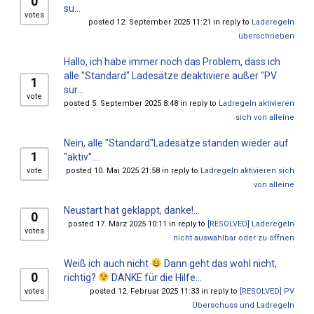
0
su...
votes
posted 12. September 2025 11:21 in reply to
Laderegeln
überschrieben
Hallo, ich habe immer noch das Problem, dass ich
alle "Standard" Ladesätze deaktiviere außer "PV
1
sur...
vote
posted 5. September 2025 8:48 in reply to
Ladregeln aktivieren
sich von alleine
Nein, alle "Standard"Ladesätze standen wieder auf
1
"aktiv"....
vote
posted 10. Mai 2025 21:58 in reply to
Ladregeln aktivieren sich
von alleine
Neustart hat geklappt, danke!...
0
posted 17. März 2025 10:11 in reply to
[RESOLVED] Laderegeln
votes
nicht auswählbar oder zu öffnen
Weiß ich auch nicht
Dann geht das wohl nicht,
0
richtig?
DANKE für die Hilfe...
votes
posted 12. Februar 2025 11:33 in reply to
[RESOLVED] PV
Überschuss und Ladregeln