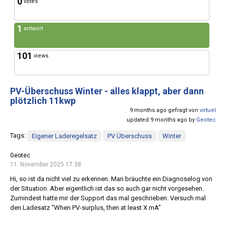
0
votes
1
antwort
101
views
PV-Überschuss Winter - alles klappt, aber dann
plötzlich 11kwp
9 months ago gefragt von
virtuel
updated 9 months ago by
Geotec
Tags:
Eigener Laderegelsatz
PV Überschuss
Winter
Geotec
11. November 2025 17:38
Hi, so ist da nicht viel zu erkennen. Man bräuchte ein Diagnoselog von
der Situation. Aber eigentlich ist das so auch gar nicht vorgesehen.
Zumindest hatte mir der Support das mal geschrieben. Versuch mal
den Ladesatz "When PV-surplus, then at least X mA"