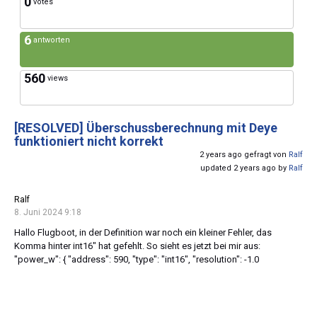
0
votes
6
antworten
560
views
[RESOLVED]
Überschussberechnung mit Deye
funktioniert nicht korrekt
2 years ago gefragt von
Ralf
updated 2 years ago by
Ralf
Ralf
8. Juni 2024 9:18
Hallo Flugboot, in der Definition war noch ein kleiner Fehler, das
Komma hinter int16" hat gefehlt. So sieht es jetzt bei mir aus:
"power_w": { "address": 590, "type": "int16", "resolution": -1.0