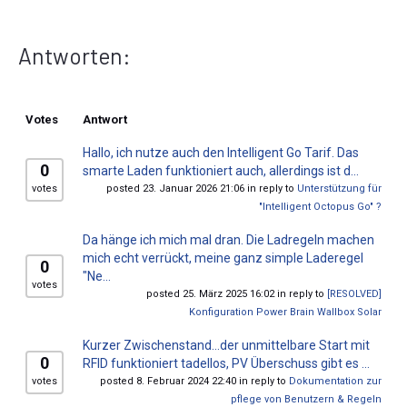
Antworten:
Votes
Antwort
Hallo, ich nutze auch den Intelligent Go Tarif. Das
0
smarte Laden funktioniert auch, allerdings ist d...
votes
posted 23. Januar 2026 21:06 in reply to
Unterstützung für
"Intelligent Octopus Go" ?
Da hänge ich mich mal dran. Die Ladregeln machen
mich echt verrückt, meine ganz simple Laderegel
0
"Ne...
votes
posted 25. März 2025 16:02 in reply to
[RESOLVED]
Konfiguration Power Brain Wallbox Solar
Kurzer Zwischenstand...der unmittelbare Start mit
0
RFID funktioniert tadellos, PV Überschuss gibt es ...
votes
posted 8. Februar 2024 22:40 in reply to
Dokumentation zur
pflege von Benutzern & Regeln