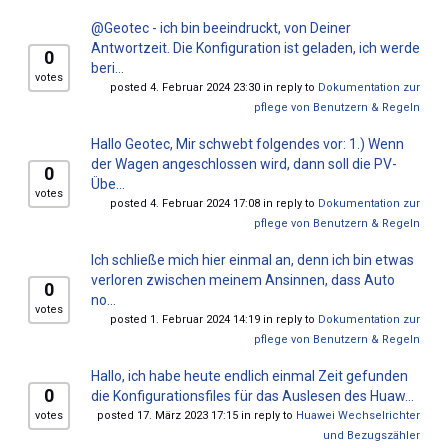
@Geotec - ich bin beeindruckt, von Deiner
Antwortzeit. Die Konfiguration ist geladen, ich werde
0
beri...
votes
posted 4. Februar 2024 23:30 in reply to
Dokumentation zur
pflege von Benutzern & Regeln
Hallo Geotec, Mir schwebt folgendes vor: 1.) Wenn
der Wagen angeschlossen wird, dann soll die PV-
0
Übe...
votes
posted 4. Februar 2024 17:08 in reply to
Dokumentation zur
pflege von Benutzern & Regeln
Ich schließe mich hier einmal an, denn ich bin etwas
verloren zwischen meinem Ansinnen, dass Auto
0
no...
votes
posted 1. Februar 2024 14:19 in reply to
Dokumentation zur
pflege von Benutzern & Regeln
Hallo, ich habe heute endlich einmal Zeit gefunden
0
die Konfigurationsfiles für das Auslesen des Huaw...
votes
posted 17. März 2023 17:15 in reply to
Huawei Wechselrichter
und Bezugszähler