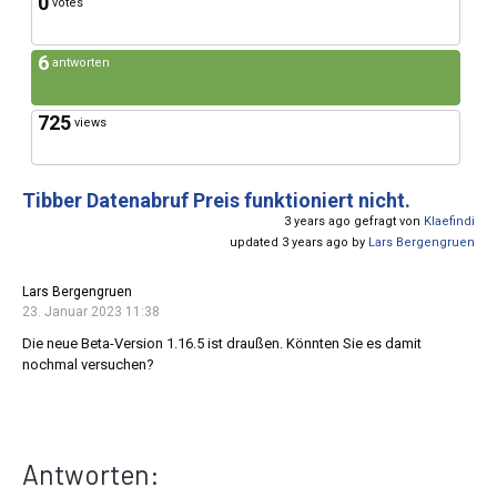
0
votes
6
antworten
725
views
Tibber Datenabruf Preis funktioniert nicht.
3 years ago gefragt von
Klaefindi
updated 3 years ago by
Lars Bergengruen
Lars Bergengruen
23. Januar 2023 11:38
Die neue Beta-Version 1.16.5 ist draußen. Könnten Sie es damit
nochmal versuchen?
Antworten: