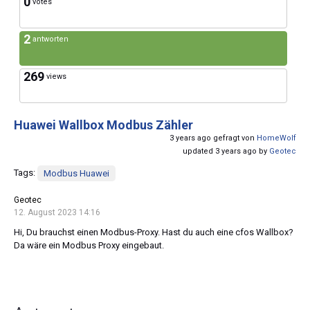
0
votes
2
antworten
269
views
Huawei Wallbox Modbus Zähler
3 years ago gefragt von
HomeWolf
updated 3 years ago by
Geotec
Tags:
Modbus Huawei
Geotec
12. August 2023 14:16
Hi, Du brauchst einen Modbus-Proxy. Hast du auch eine cfos Wallbox?
Da wäre ein Modbus Proxy eingebaut.