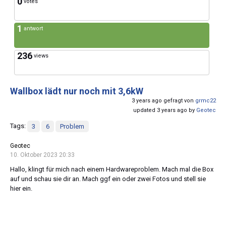
0
votes
1
antwort
236
views
Wallbox lädt nur noch mit 3,6kW
3 years ago gefragt von
grmc22
updated 3 years ago by
Geotec
Tags:
3
6
Problem
Geotec
10. Oktober 2023 20:33
Hallo, klingt für mich nach einem Hardwareproblem. Mach mal die Box
auf und schau sie dir an. Mach ggf ein oder zwei Fotos und stell sie
hier ein.