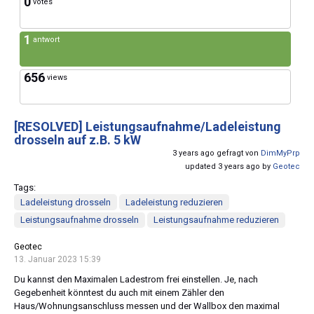
0
votes
1
antwort
656
views
[RESOLVED]
Leistungsaufnahme/Ladeleistung
drosseln auf z.B. 5 kW
3 years ago gefragt von
DimMyPrp
updated 3 years ago by
Geotec
Tags:
Ladeleistung drosseln
Ladeleistung reduzieren
Leistungsaufnahme drosseln
Leistungsaufnahme reduzieren
Geotec
13. Januar 2023 15:39
Du kannst den Maximalen Ladestrom frei einstellen. Je, nach
Gegebenheit könntest du auch mit einem Zähler den
Haus/Wohnungsanschluss messen und der Wallbox den maximal