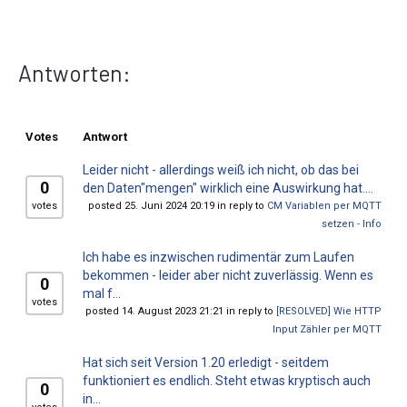
Antworten:
Votes
Antwort
Leider nicht - allerdings weiß ich nicht, ob das bei
0
den Daten"mengen" wirklich eine Auswirkung hat....
votes
posted 25. Juni 2024 20:19 in reply to
CM Variablen per MQTT
setzen - Info
Ich habe es inzwischen rudimentär zum Laufen
bekommen - leider aber nicht zuverlässig. Wenn es
0
mal f...
votes
posted 14. August 2023 21:21 in reply to
[RESOLVED] Wie HTTP
Input Zähler per MQTT
Hat sich seit Version 1.20 erledigt - seitdem
funktioniert es endlich. Steht etwas kryptisch auch
0
in...