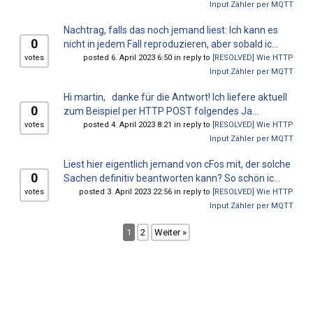
Input Zähler per MQTT
Nachtrag, falls das noch jemand liest: Ich kann es
0
nicht in jedem Fall reproduzieren, aber sobald ic...
votes
posted 6. April 2023 6:50 in reply to
[RESOLVED] Wie HTTP
Input Zähler per MQTT
Hi martin, danke für die Antwort! Ich liefere aktuell
0
zum Beispiel per HTTP POST folgendes Ja...
votes
posted 4. April 2023 8:21 in reply to
[RESOLVED] Wie HTTP
Input Zähler per MQTT
Liest hier eigentlich jemand von cFos mit, der solche
0
Sachen definitiv beantworten kann? So schön ic...
votes
posted 3. April 2023 22:56 in reply to
[RESOLVED] Wie HTTP
Input Zähler per MQTT
1
2
Weiter »