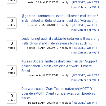
votes
posted 30. Mai 2023 17:02 in reply to
[RESOLVED] Wie HTTP
Input Zähler per MQTT
@geotec - konntest du eventuell schon mal testen?
0
In der aktuellen Beta ist zumindest das "Adresse" ...
votes
posted 17. Mai 2023 8:10 in reply to
[RESOLVED] Wie HTTP
Input Zähler per MQTT
Leider bringt auch die aktuelle Beta keine Besserung
0
- allerdings stand in den Release Notes auch ni...
votes
posted 17. April 2023 9:10 in reply to
[RESOLVED] Wie HTTP
Input Zähler per MQTT
Kurzes Update: hatte deshalb auch an den Support
geschrieben. Vorhin kam eine Antwort: "Unsere
0
Entwi...
votes
posted 6. April 2023 17:49 in reply to
[RESOLVED] Wie HTTP
Input Zähler per MQTT
Das wäre super! Zum Testen nutze ich MQTT.fx -
oder den MQTT Client von ioBroker, vom Ergebnis
0
her m...
votes
posted 6. April 2023 8:01 in reply to
[RESOLVED] Wie HTTP