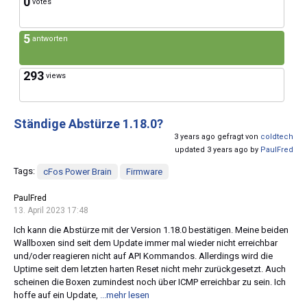
0
votes
5
antworten
293
views
Ständige Abstürze 1.18.0?
3 years ago gefragt von
coldtech
updated 3 years ago by
PaulFred
Tags:
cFos Power Brain
Firmware
PaulFred
13. April 2023 17:48
Ich kann die Abstürze mit der Version 1.18.0 bestätigen. Meine beiden
Wallboxen sind seit dem Update immer mal wieder nicht erreichbar
und/oder reagieren nicht auf API Kommandos. Allerdings wird die
Uptime seit dem letzten harten Reset nicht mehr zurückgesetzt. Auch
scheinen die Boxen zumindest noch über ICMP erreichbar zu sein. Ich
hoffe auf ein Update,
...mehr lesen