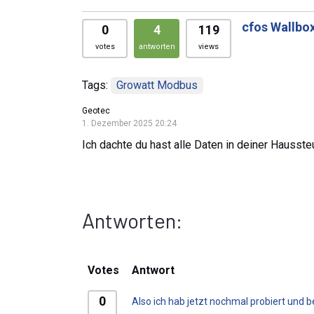
cfos Wallbo
0
4
119
votes
antworten
views
Tags:
Growatt Modbus
Geotec
1. Dezember 2025 20:24
Ich dachte du hast alle Daten in deiner Hausste
Antworten:
Votes
Antwort
0
Also ich hab jetzt nochmal probiert und