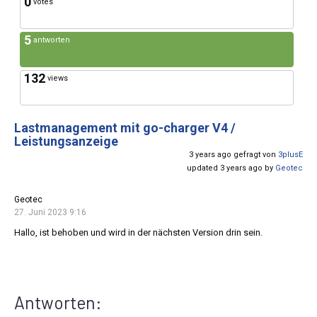
0
votes
5
antworten
132
views
Lastmanagement mit go-charger V4 /
Leistungsanzeige
3 years ago gefragt von
3plusE
updated 3 years ago by
Geotec
Geotec
27. Juni 2023 9:16
Hallo, ist behoben und wird in der nächsten Version drin sein.
Antworten: