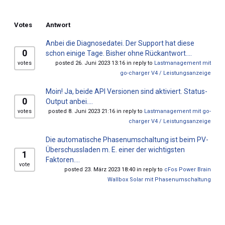
Votes
Antwort
Anbei die Diagnosedatei. Der Support hat diese
0
schon einige Tage. Bisher ohne Rückantwort....
votes
posted 26. Juni 2023 13:16 in reply to
Lastmanagement mit
go-charger V4 / Leistungsanzeige
Moin! Ja, beide API Versionen sind aktiviert. Status-
0
Output anbei....
votes
posted 8. Juni 2023 21:16 in reply to
Lastmanagement mit go-
charger V4 / Leistungsanzeige
Die automatische Phasenumschaltung ist beim PV-
Überschussladen m. E. einer der wichtigsten
1
Faktoren....
vote
posted 23. März 2023 18:40 in reply to
cFos Power Brain
Wallbox Solar mit Phasenumschaltung