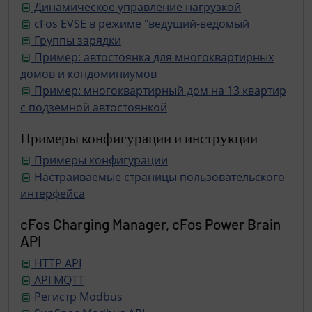
Динамическое управление нагрузкой
cFos EVSE в режиме "ведущий-ведомый
Группы зарядки
Пример: автостоянка для многоквартирных
домов и кондоминиумов
Пример: многоквартирный дом на 13 квартир
с подземной автостоянкой
Примеры конфигурации и инструкции
Примеры конфигурации
Настраиваемые страницы пользовательского
интерфейса
cFos Charging Manager, cFos Power Brain
API
HTTP API
API MQTT
Регистр Modbus