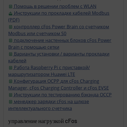
Помощь в решении проблем с WLAN
Инструкции по прокладке кабелей Modbus
(PDF)
контроллер cFos Power Brain со счетчиком
Modbus или счетчиком S0
подключение настенных блоков cFos Power
Brain с помощью сетки
Варианты установки / варианты прокладки
кабелей
Работа Raspberry Pi с приставкой/
маршрутизатором Huawei LTE
Конфигурация OCPP для cFos Charging
Manager, cFos Charging Controller и cFos EVSE
Инструкции по тестированию бэкэнда OCCP
менеджер зарядки cFos на шлюзе
интеллектуального счетчика
управление нагрузкой cFos