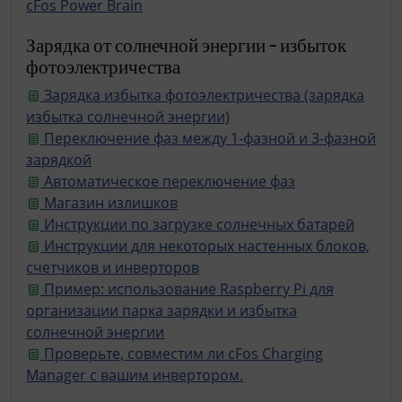
cFos Power Brain
Зарядка от солнечной энергии - избыток
фотоэлектричества
Зарядка избытка фотоэлектричества (зарядка
избытка солнечной энергии)
Переключение фаз между 1-фазной и 3-фазной
зарядкой
Автоматическое переключение фаз
Магазин излишков
Инструкции по загрузке солнечных батарей
Инструкции для некоторых настенных блоков,
счетчиков и инверторов
Пример: использование Raspberry Pi для
организации парка зарядки и избытка
солнечной энергии
Проверьте, совместим ли cFos Charging
Manager с вашим инвертором.