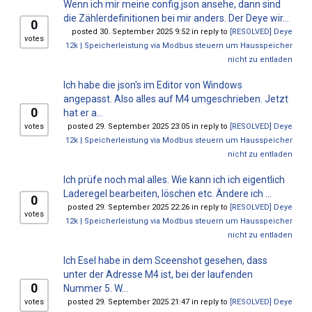
Wenn ich mir meine config.json ansehe, dann sind
die Zählerdefinitionen bei mir anders. Der Deye wir...
0
posted 30. September 2025 9:52 in reply to
[RESOLVED] Deye
votes
12k | Speicherleistung via Modbus steuern um Hausspeicher
nicht zu entladen
Ich habe die json's im Editor von Windows
angepasst. Also alles auf M4 umgeschrieben. Jetzt
0
hat er a...
votes
posted 29. September 2025 23:05 in reply to
[RESOLVED] Deye
12k | Speicherleistung via Modbus steuern um Hausspeicher
nicht zu entladen
Ich prüfe noch mal alles. Wie kann ich ich eigentlich
Laderegel bearbeiten, löschen etc. Ändere ich ...
0
posted 29. September 2025 22:26 in reply to
[RESOLVED] Deye
votes
12k | Speicherleistung via Modbus steuern um Hausspeicher
nicht zu entladen
Ich Esel habe in dem Sceenshot gesehen, dass
unter der Adresse M4 ist, bei der laufenden
0
Nummer 5. W...
votes
posted 29. September 2025 21:47 in reply to
[RESOLVED] Deye