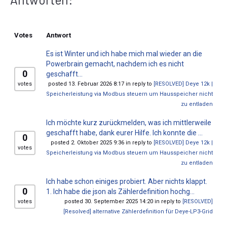
Votes
Antwort
Es ist Winter und ich habe mich mal wieder an die
Powerbrain gemacht, nachdem ich es nicht
0
geschafft...
votes
posted 13. Februar 2026 8:17 in reply to
[RESOLVED] Deye 12k |
Speicherleistung via Modbus steuern um Hausspeicher nicht
zu entladen
Ich möchte kurz zurückmelden, was ich mittlerweile
geschafft habe, dank eurer Hilfe. Ich konnte die ...
0
posted 2. Oktober 2025 9:36 in reply to
[RESOLVED] Deye 12k |
votes
Speicherleistung via Modbus steuern um Hausspeicher nicht
zu entladen
Ich habe schon einiges probiert. Aber nichts klappt.
0
1. Ich habe die json als Zählerdefinition hochg...
votes
posted 30. September 2025 14:20 in reply to
[RESOLVED]
[Resolved] alternative Zählerdefinition für Deye-LP3-Grid