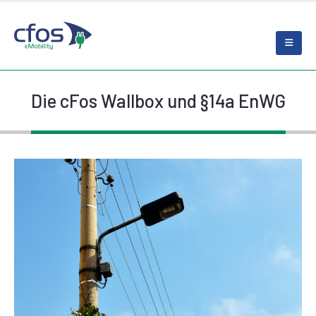
Die cFos Wallbox und §14a EnWG