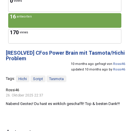
0
votes
16
antworten
170
views
[RESOLVED]
CFos Power Brain mit Tasmota/Hichi
Problem
10 months ago gefragt von
Rossi46
updated 10 months ago by
Rossi46
Tags:
Hichi
Script
Tasmota
Rossi46
26. Oktober 2025 22:37
Nabend Geotec! Du hast es wirklich geschafft! Top & besten Dank!!!