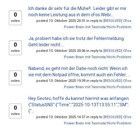
Ich danke dir sehr für die Mühe!! Leider gibt er mir
0
noch keine Leistung aus in dem cFos Webi...
votes
posted 13. Oktober 2025 20:31 in reply to
[RESOLVED] CFos
Power Brain mit Tasmota/Hichi Problem
Ja, probiert habe ich sie trotz der Fehlermeldung.
0
Geht leider nicht....
votes
posted 13. Oktober 2025 20:06 in reply to
[RESOLVED] CFos
Power Brain mit Tasmota/Hichi Problem
Nabend, es geht mit der Datie noch nicht. Wenn ich
0
sie mit dem Notpad öffne, kommt auch ein Fehler. ...
votes
posted 13. Oktober 2025 19:39 in reply to
[RESOLVED] CFos
Power Brain mit Tasmota/Hichi Problem
Hey Geotec, hoffe du kannst hiermit was anfangen.
{"StatusSNS":{"Time":"2025-10-13T13:55:11","SM":
0
{"...
votes
posted 13. Oktober 2025 14:57 in reply to
[RESOLVED] CFos
Power Brain mit Tasmota/Hichi Problem