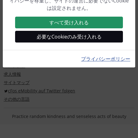
イバシーを尊重し、サイトの運営に必要でないCookie
は設定されません。
法的通知 /ブランドの証明
すべて受け入れる
cFos eMobilityについて
プライバシーポリシー
必要なCookieのみ受け入れる
キャンセルポリシー
一般取引条件 (GTC)
プライバシーポリシー
コンタクト
求人情報
サイトマップ
cFos eMobility auf Twitter folgen
その他の言語
Practice random kindness and senseless acts of beauty