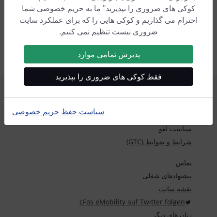
کوکی های ضروری را بپذیرید" ما به حریم خصوصی شما
احترام می گذاریم و کوکی هایی را که برای عملکرد سایت
)
*
(
نسخه Windows یا Raspberry Pi و همچنین مدیر شارژ
ضروری نیست تنظیم نمی کنیم.
یکپارچه cFos EVSE
پذیرش تمامی موارد
فقط کوکی های ضروری را بپذیرید
اطلاعیه های حقوقی / چاپ
درباره cFos eMobility
سیاست حفظ حریم خصوصی
سیاست حفظ حریم خصوصی
سیاست لغو
شرایط و ضوابط (GTC)
تماس
پیشنهادهای شغلی
نقشه سایت
cFos eMobility auf Twitter folgen
زبان های دیگر