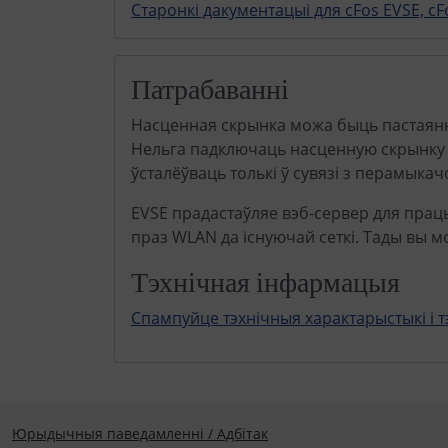
Старонкі дакументацыі для cFos EVSE, cFo
Патрабаванні
Насценная скрынка можа быць пастаянна
Нельга падключаць насценную скрынку б
ўсталёўваць толькі ў сувязі з перамыка
EVSE прадастаўляе вэб-сервер для прац
праз WLAN да існуючай сеткі. Тады вы м
Тэхнічная інфармацыя
Спампуйце тэхнічныя характарыстыкі і 
Юрыдычныя паведамленні / Адбітак