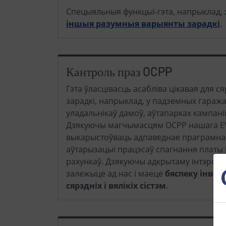
Спецыяльныя функцыі-гэта, напрыклад,
іншыя разумныя варыянты зарадкі
.
Кантроль праз OCPP
Гэта ўласцівасць асабліва цікавая для сяр
зарадкі, напрыклад, у падземных гараж
уладальнікаў дамоў, аўтапарках кампаніі
Дзякуючы магчымасцям OCPP нашага E
выкарыстоўваць адпаведнае праграмна
аўтарызацыі працэсаў спагнання платы 
рахункаў. Дзякуючы адкрытаму інтэрфей
залежыце ад нас і маеце
бяспеку інвес
сярэдніх і вялікіх сістэм
.