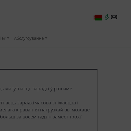
ler
Абслугоўванне
ць магутнасць зарадкі ў рэжыме
насць зарадкі часова зніжаецца і
умелага кіравання нагрузкай вы можаце
 больш за восем гадзін замест трох?