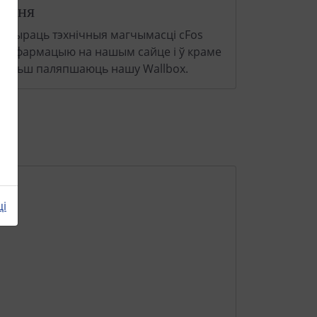
лення
пашыраць тэхнічныя магчымасці cFos
м інфармацыю на нашым сайце і ў краме
э больш паляпшаюць нашу Wallbox.
ці