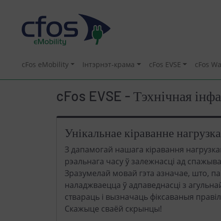
cFos eMobility
Інтэрнэт-крама
cFos EVSE
cFos Wa
cFos EVSE - Тэхнічная інф
Унікальнае кіраванне нагрузка
З дапамогай нашага кіравання нагрузка
рэальнага часу ў залежнасці ад спажыв
Зразумелай мовай гэта азначае, што, п
наладжваецца ў адпаведнасці з агульна
ствараць і вызначаць фіксаваныя правілы
Скажыце сваёй скрынцы!