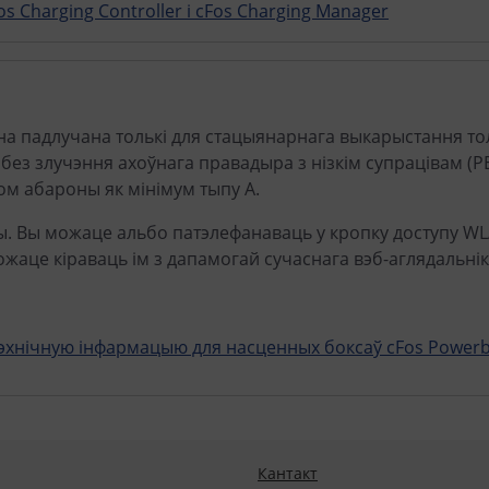
s Charging Controller і cFos Charging Manager
 падлучана толькі для стацыянарнага выкарыстання тол
ез злучэння ахоўнага правадыра з нізкім супрацівам (P
чом абароны як мінімум тыпу А.
ы. Вы можаце альбо патэлефанаваць у кропку доступу W
ожаце кіраваць ім з дапамогай сучаснага вэб-аглядальнік
тэхнічную інфармацыю для насценных боксаў cFos Powerb
Кантакт