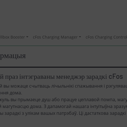
llbox Booster
cFos Charging Manager
cFos Charging Control
армацыя
й праз інтэграваны менеджэр зарадкі cFos
й вы можаце счытваць лічыльнікі спажывання і рэгулява
ання дома.
акуль вы прымаеце душ або працуе цеплавой помпа, магут
й магутнасцю дома. З дапамогай нашага інтуітыўна зраз
 зарадкі з улікам вашых патрэбаў. Ці дастаткова зарадкі