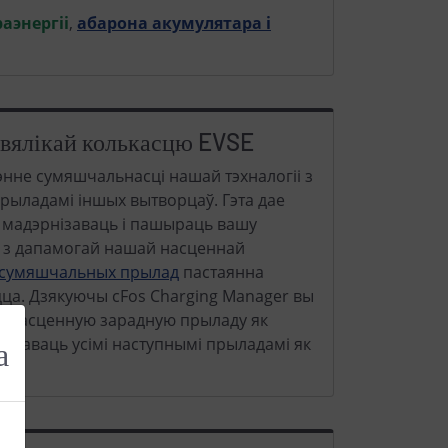
аэнергіі
,
абарона акумулятара і
 вялікай колькасцю EVSE
нне сумяшчальнасці нашай тэхналогіі з
рыладамі іншых вытворцаў. Гэта дае
е мадэрнізаваць і пашыраць вашу
і з дапамогай нашай насценнай
 сумяшчальных прылад
пастаянна
ца. Дзякуючы cFos Charging Manager вы
 насценную зарадную прыладу як
 кіраваць усімі наступнымі прыладамі як
а