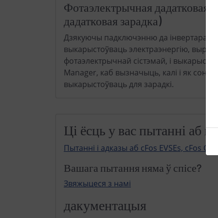
Фотаэлектрычная дадатковая з
дадатковая зарадка)
Дзякуючы падключэнню да інвертара, вы
выкарыстоўваць электраэнергію, выра
фотаэлектрычнай сістэмай, і выкарыстоў
Manager, каб вызначыць, калі і як соне
выкарыстоўваць для зарадкі.
Ці ёсць у вас пытанні аб 
Пытанні і адказы аб cFos EVSEs, cFos Cha
Вашага пытання няма ў спісе?
Звяжыцеся з намі
дакументацыя