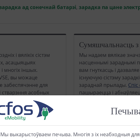
зарадка ад сонечнай батарэі
,
зарадка па цане электр
Сумяшчальнасць з
эдніх і вялікіх сістэм
Мы надаем вялікае значэ
ах, асацыяцыях
насценнымі зараднымі п
 і многіх іншых.
вам гнуткасць і дазваля
VSE, вы можаце
існуючую сістэму зарадк
е забеспячэнне для
зараднай прылады.
Спіс
і стварэння асобных
пашыраецца і абнаўляец
су OCPP, вы не
можаце вызначыць нашу
тыцый пры рэалізацыі
галоўную і, такім чынам,
Печыв
падпарадкаванымі.
Мы выкарыстоўваем печыва. Многія з іх неабходныя для