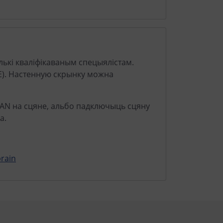
ькі кваліфікаваным спецыялістам.
E). Настенную скрынку можна
LAN на сцяне, альбо падключыць сцяну
а.
rain