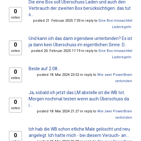
Die eine Box soll Überschuss Laden und auch den
Verbrauch der zweiten Box berücksichtigen. das tut
0
s...
votes
posted 21. Februar 2025 7:33 in reply to
Eine Box missachtet
Laderegeln.
Und kann ich das dann irgendwie unterbinden? Es ist
0
ja dann kein Überschuss im eigentlichen Sinne. D...
votes
posted 20. Februar 2025 17:19 in reply to
Eine Box missachtet
Laderegeln.
Beide auf 2.08...
0
posted 18. Mai 2024 23:52 in reply to
Wie zwei PowerBrain
votes
verbinden
Ja, sobald ich jetzt das LM abstelle ist die WB tot.
Morgen nochmal testen wenn auch Überschuss da
0
i...
votes
posted 18. Mai 2024 21:27 in reply to
Wie zwei PowerBrain
verbinden
Ich hab die WB schon etliche Male gelöscht und neu
0
angelegt. Ich hatte mich - bei diesem Versuch- an...