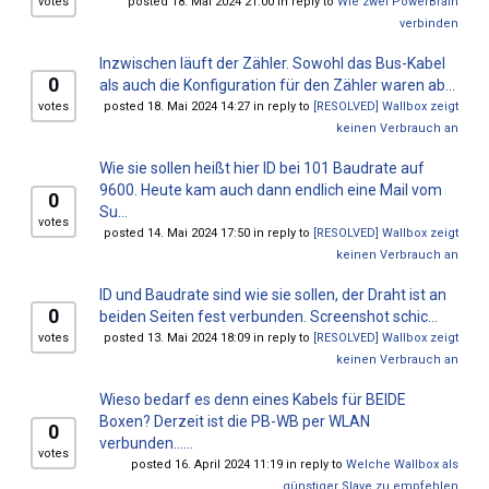
votes
posted 18. Mai 2024 21:00 in reply to
Wie zwei PowerBrain
verbinden
Inzwischen läuft der Zähler. Sowohl das Bus-Kabel
0
als auch die Konfiguration für den Zähler waren ab...
votes
posted 18. Mai 2024 14:27 in reply to
[RESOLVED] Wallbox zeigt
keinen Verbrauch an
Wie sie sollen heißt hier ID bei 101 Baudrate auf
9600. Heute kam auch dann endlich eine Mail vom
0
Su...
votes
posted 14. Mai 2024 17:50 in reply to
[RESOLVED] Wallbox zeigt
keinen Verbrauch an
ID und Baudrate sind wie sie sollen, der Draht ist an
0
beiden Seiten fest verbunden. Screenshot schic...
votes
posted 13. Mai 2024 18:09 in reply to
[RESOLVED] Wallbox zeigt
keinen Verbrauch an
Wieso bedarf es denn eines Kabels für BEIDE
Boxen? Derzeit ist die PB-WB per WLAN
0
verbunden…...
votes
posted 16. April 2024 11:19 in reply to
Welche Wallbox als
günstiger Slave zu empfehlen