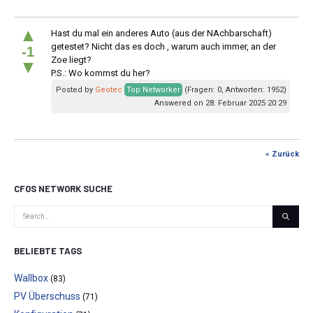
▲
Hast du mal ein anderes Auto (aus der NAchbarschaft)
getestet? Nicht das es doch , warum auch immer, an der
-1
Zoe liegt?
▼
P.S.: Wo kommst du her?
Posted by
Geotec
Top Networker
(Fragen: 0, Antworten: 1952)
Answered on 28. Februar 2025 20:29
« Zurück
CFOS NETWORK SUCHE
BELIEBTE TAGS
Wallbox
(83)
PV Überschuss
(71)