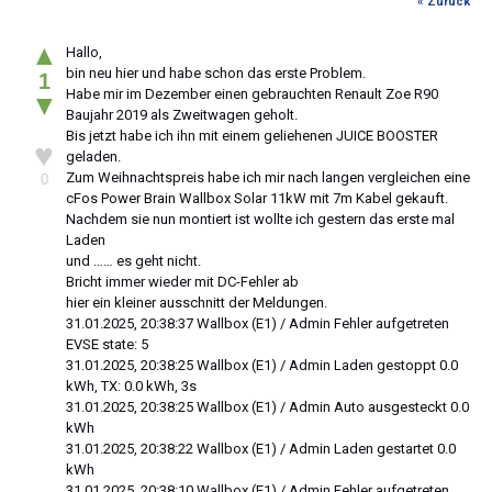
« Zurück
▲
Hallo,
bin neu hier und habe schon das erste Problem.
1
Habe mir im Dezember einen gebrauchten Renault Zoe R90
▼
Baujahr 2019 als Zweitwagen geholt.
Bis jetzt habe ich ihn mit einem geliehenen JUICE BOOSTER
♥
geladen.
Zum Weihnachtspreis habe ich mir nach langen vergleichen eine
0
cFos Power Brain Wallbox Solar 11kW mit 7m Kabel gekauft.
Nachdem sie nun montiert ist wollte ich gestern das erste mal
Laden
und …… es geht nicht.
Bricht immer wieder mit DC-Fehler ab
hier ein kleiner ausschnitt der Meldungen.
31.01.2025, 20:38:37 Wallbox (E1) / Admin Fehler aufgetreten
EVSE state: 5
31.01.2025, 20:38:25 Wallbox (E1) / Admin Laden gestoppt 0.0
kWh, TX: 0.0 kWh, 3s
31.01.2025, 20:38:25 Wallbox (E1) / Admin Auto ausgesteckt 0.0
kWh
31.01.2025, 20:38:22 Wallbox (E1) / Admin Laden gestartet 0.0
kWh
31.01.2025, 20:38:10 Wallbox (E1) / Admin Fehler aufgetreten