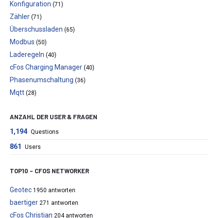
Konfiguration
(71)
Zähler
(71)
Überschussladen
(65)
Modbus
(50)
Laderegeln
(40)
cFos Charging Manager
(40)
Phasenumschaltung
(36)
Mqtt
(28)
ANZAHL DER USER & FRAGEN
1,194
Questions
861
Users
TOP10 – CFOS NETWORKER
Geotec
1950 antworten
baertiger
271 antworten
cFos Christian
204 antworten