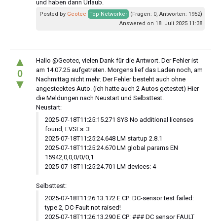
und haben dann Urlaub.
Posted by
Geotec
Top Networker
(Fragen: 0, Antworten: 1952)
Answered on 18. Juli 2025 11:38
▲
Hallo @Geotec, vielen Dank für die Antwort. Der Fehler ist
am 14.07.25 aufgetreten. Morgens lief das Laden noch, am
0
Nachmittag nicht mehr. Der Fehler besteht auch ohne
▼
angestecktes Auto. (ich hatte auch 2 Autos getestet) Hier
die Meldungen nach Neustart und Selbsttest.
Neustart:
2025-07-18T11:25:15.271 SYS No additional licenses
found, EVSEs: 3
2025-07-18T11:25:24.648 LM startup 2.8.1
2025-07-18T11:25:24.670 LM global params EN
15942,0,0,0/0/0,1
2025-07-18T11:25:24.701 LM devices: 4
Selbsttest:
2025-07-18T11:26:13.172 E CP: DC-sensor test failed:
type 2, DC-Fault not raised!
2025-07-18T11:26:13.290 E CP: ### DC sensor FAULT