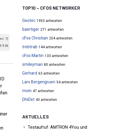
TOP10 – CFOS NETWORKER
Geotec
1953 antworten
baertiger
271 antworten
cFos Christian
204 antworten
en: 7)
3 9:56
trebtrab
144 antworten
cFos Martin
133 antworten
smileyman
80 antworten
Gerhard
63 antworten
 ID
Lars Bergengruen
54 antworten
er
moin
47 antworten
ufen
DhiDet
43 antworten
iner
AKTUELLES
Testaufruf: AMTRON 4You und
en