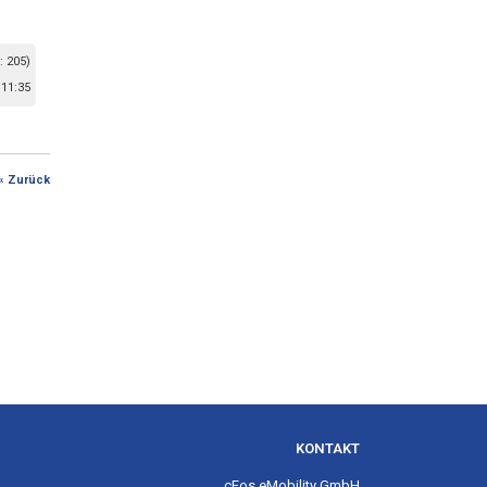
: 205)
11:35
« Zurück
KONTAKT
cFos eMobility GmbH