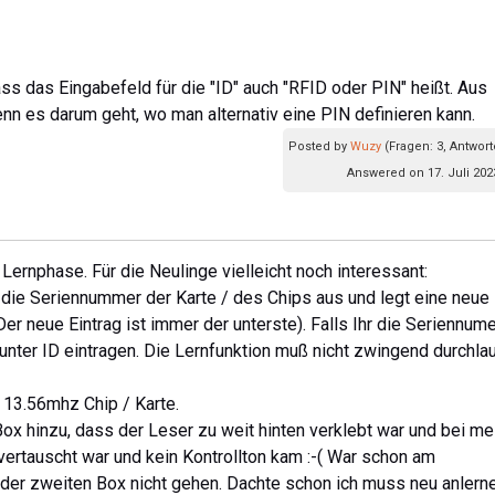
ass das Eingabefeld für die "ID" auch "RFID oder PIN" heißt. Aus
enn es darum geht, wo man alternativ eine PIN definieren kann.
Posted by
Wuzy
(Fragen: 3, Antwort
Answered on 17. Juli 202
r Lernphase. Für die Neulinge vielleicht noch interessant:
r die Seriennummer der Karte / des Chips aus und legt eine neue
er neue Eintrag ist immer der unterste). Falls Ihr die Seriennum
unter ID eintragen. Die Lernfunktion muß nicht zwingend durchla
 13.56mhz Chip / Karte.
x hinzu, dass der Leser zu weit hinten verklebt war und bei me
vertauscht war und kein Kontrollton kam :-( War schon am
 der zweiten Box nicht gehen. Dachte schon ich muss neu anlern