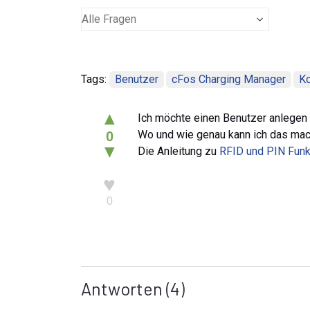
Tags:
Benutzer
cFos Charging Manager
Ko
▲
Ich möchte einen Benutzer anlegen
Wo und wie genau kann ich das ma
0
▼
Die Anleitung zu
RFID und PIN Funk
♥
0
Antworten
(4)