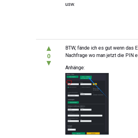
usw.
▲
BTW, fände ich es gut wenn das 
Nachfrage wo man jetzt die PIN ei
0
▼
Anhänge: