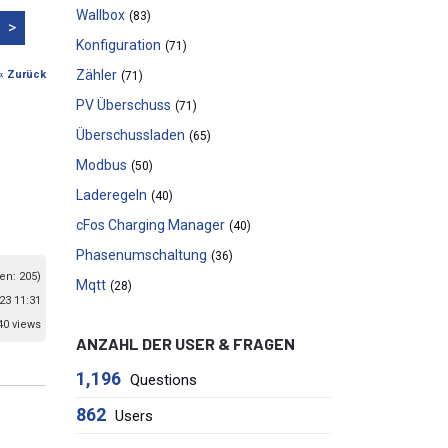
Wallbox
(83)
>
Konfiguration
(71)
Zähler
« Zurück
(71)
PV Überschuss
(71)
Überschussladen
(65)
Modbus
(50)
Laderegeln
(40)
cFos Charging Manager
(40)
Phasenumschaltung
(36)
en: 205)
Mqtt
(28)
23 11:31
40 views
ANZAHL DER USER & FRAGEN
1,196
Questions
862
Users