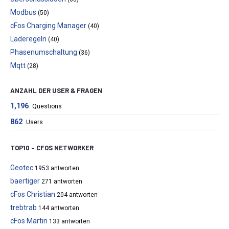
Modbus
(50)
cFos Charging Manager
(40)
Laderegeln
(40)
Phasenumschaltung
(36)
Mqtt
(28)
ANZAHL DER USER & FRAGEN
1,196
Questions
862
Users
TOP10 – CFOS NETWORKER
Geotec
1953 antworten
baertiger
271 antworten
cFos Christian
204 antworten
trebtrab
144 antworten
cFos Martin
133 antworten