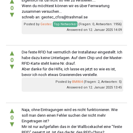
▲
Eigentlich ist da nicht so viel zu verstellen....
Wenn du möchtest können wir es über Fernwartung
0
zusammen versuchen...
▼
schreib an:
geotec_cfos@trashmail.se
Posted by
Geotec
Top Networker
(Fragen: 0, Antworten: 1956)
Answered on 12. Januar 2025 14:09
▲
Die feste RFID hat vermutlich der Installateur eingestellt. Ich
habe dazu keine Unterlagen. Auf dem Chip und der Master-
0
RFID-Karte steht keine Nr. drauf.
▼
Aber danke für die Hilfe, ich lasse es jetzt so wie es ist,
bevor ich noch etwas Gravierendes verstelle.
Posted by
BMWi4
(Fragen: 2, Antworten: 5)
Answered on 12. Januar 2025 13:45
▲
Naja, ohne Eintragungen wird es nicht funktionieren. Wie
soll man denn einen Fehler suchen der nicht mehr
0
Eingetragen ist?
▼
Mir ist nur aufgefallen das in der Wallboxkachel eine "feste
RFID" gesetzt ist. Ist das die Nr. des RFID-Chips?