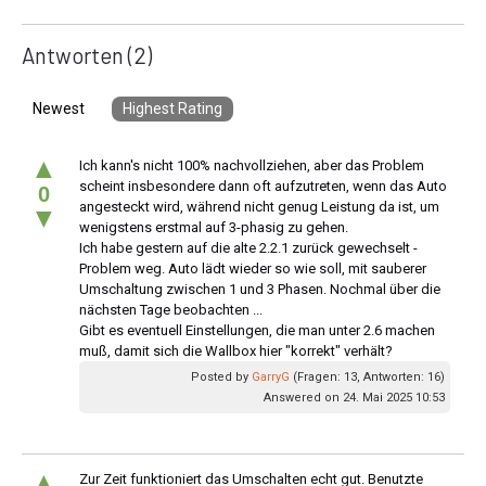
Antworten
(2)
Newest
Highest Rating
▲
Ich kann's nicht 100% nachvollziehen, aber das Problem
scheint insbesondere dann oft aufzutreten, wenn das Auto
0
angesteckt wird, während nicht genug Leistung da ist, um
▼
wenigstens erstmal auf 3-phasig zu gehen.
Ich habe gestern auf die alte 2.2.1 zurück gewechselt -
Problem weg. Auto lädt wieder so wie soll, mit sauberer
Umschaltung zwischen 1 und 3 Phasen. Nochmal über die
nächsten Tage beobachten ...
Gibt es eventuell Einstellungen, die man unter 2.6 machen
muß, damit sich die Wallbox hier "korrekt" verhält?
Posted by
GarryG
(Fragen: 13, Antworten: 16)
Answered on 24. Mai 2025 10:53
▲
Zur Zeit funktioniert das Umschalten echt gut. Benutzte