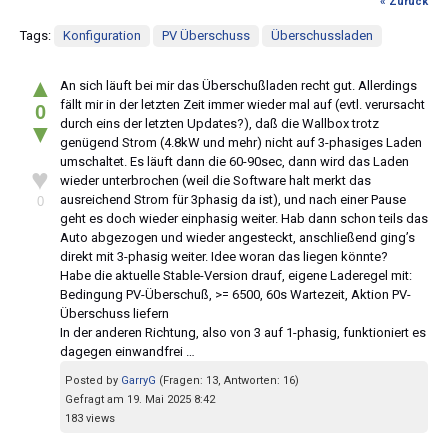
« Zurück
Tags:
Konfiguration
PV Überschuss
Überschussladen
▲
An sich läuft bei mir das Überschußladen recht gut. Allerdings
fällt mir in der letzten Zeit immer wieder mal auf (evtl. verursacht
0
durch eins der letzten Updates?), daß die Wallbox trotz
▼
genügend Strom (4.8kW und mehr) nicht auf 3-phasiges Laden
umschaltet. Es läuft dann die 60-90sec, dann wird das Laden
♥
wieder unterbrochen (weil die Software halt merkt das
ausreichend Strom für 3phasig da ist), und nach einer Pause
0
geht es doch wieder einphasig weiter. Hab dann schon teils das
Auto abgezogen und wieder angesteckt, anschließend ging’s
direkt mit 3-phasig weiter. Idee woran das liegen könnte?
Habe die aktuelle Stable-Version drauf, eigene Laderegel mit:
Bedingung PV-Überschuß, >= 6500, 60s Wartezeit, Aktion PV-
Überschuss liefern
In der anderen Richtung, also von 3 auf 1-phasig, funktioniert es
dagegen einwandfrei …
Posted by
GarryG
(Fragen: 13, Antworten: 16)
Gefragt am 19. Mai 2025 8:42
183 views