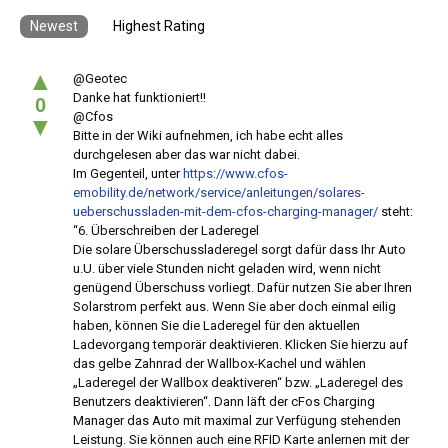
Newest
Highest Rating
▲
@Geotec
Danke hat funktioniert!!
0
@Cfos
▼
Bitte in der Wiki aufnehmen, ich habe echt alles
durchgelesen aber das war nicht dabei.
Im Gegenteil, unter
https://www.cfos-
emobility.de/network/service/anleitungen/solares-
ueberschussladen-mit-dem-cfos-charging-manager/
steht:
“6. Überschreiben der Laderegel
Die solare Überschussladeregel sorgt dafür dass Ihr Auto
u.U. über viele Stunden nicht geladen wird, wenn nicht
genügend Überschuss vorliegt. Dafür nutzen Sie aber Ihren
Solarstrom perfekt aus. Wenn Sie aber doch einmal eilig
haben, können Sie die Laderegel für den aktuellen
Ladevorgang temporär deaktivieren. Klicken Sie hierzu auf
das gelbe Zahnrad der Wallbox-Kachel und wählen
„Laderegel der Wallbox deaktiveren“ bzw. „Laderegel des
Benutzers deaktivieren“. Dann läft der cFos Charging
Manager das Auto mit maximal zur Verfügung stehenden
Leistung. Sie können auch eine RFID Karte anlernen mit der