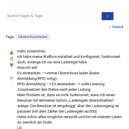
>
« Zurück
Tags:
Überschussladen
▲
Hallo zusammen,
ich habe meine Wallbox installiert und konfiguriert, funktioniert
0
auch, solange ich nur eine Laderegel habe.
▼
Was ich will:
EV einstecken –> immer Überschuss laden (keine
♥
Anmeldung/RFID nötig).
RFID-Anmeldung –> EV einstecken –> volle Leistung
1
Zurücksetzen des Status nach jeder Ladung
Mein Problem ist, dass es nicht funktioniert, wenn ich einen
Benutzer mit aktivierter Option „Laderegeln überschreiben“
anlege. Der Benutzer ist eingeloggt, aber der Ladevorgang ist
pausiert (mit dem Zähler der Laderegeln xx/300).
Habe schon alles mögliche versucht und bin mit meinem Latein
so ziemlich am Ende.
LG