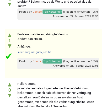
probiert? Bekommst du da Werte und passiert das da
▼
auch?
Posted by
Geotec
Top Networker
(Fragen: 0, Antworten: 1957)
Answered on 27. Februar 2025 22:30
▲
Probiere mal die angehängte Version.
Ändert das etwas?
1
▼
Anhänge:
meter_sungrow_grid5.json.txt
✔
Posted by
Geotec
Top Networker
(Fragen: 0, Antworten: 1957)
Answered on 28. Februar 2025 20:06
▲
Hallo Geotec,
ja, mit denen hab ich gestartet und keine Verbindung
0
bekommen, danach hab ich die von dir zur Verfügung
▼
gestellten json Dateien im oben erwähnten Post
genommen, mit denen ich die Verbindung erhalte - eben
aber mit dem Fehler alle 3 Sekunden.