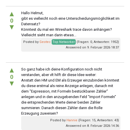
▲
Hallo Helmut,
gibt es vielleicht noch eine Unterscheidungsmöglichkeit im
0
Datensatz?
▼
Könntest du mal ein Wireshark trace davon anhängen?
Vielleicht sieht man darin etwas...
Posted by
Geotec
Top Networker
(Fragen: 0, Antworten: 1952)
Answered on 9. Februar 2026 18:37
▲
So ganz habe ich deine Konfiguration noch nicht
verstanden, aber vlt hilft dir diese Idee weiter:
0
Anstatt den HM und EM als Erzeuger einzubinden könntest
▼
du diese erstmal als reine Anzeige anlegen, danach mit
dem "Expression, mit Formeln bestückbaren Zähler"
anlegen und in den anzugebenden Feld "Import Formeln"
die entsprechenden Werte deiner beiden Zähler
summieren. Danach diesen Zähler dann die Rolle
Erzeugung zuweisen?
Posted by
Hannie
(Fragen: 15, Antworten: 43)
Answered on 8. Februar 2026 14:36