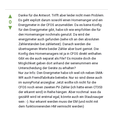
▲
Danke für die Antwort. Trifft aber leider nicht mein Problem.
Es geht explizit darum sowohl einen Homemanger und ein
0
Energymeter in der CFOS anzumelden. Da es keine Konfig
▼
für den Energymeter gibt, habe ich wie empfohlen die für
den Homemanger nochmals genutzt. Da wird der
energymeter auch gefunden (sehe ich an den absoluten
Zählerständen bei zählertest). Danach werden die
übertragenen Werte beider Zähler aber bunt gemixt. Die
Konfig des Homemanagers ist ja in CFOS direkt enthalten.
Gibt es die auch separat als File? Es müsste doch die
Möglichkeit geben dort anhand der serienummern eine
Unterscheidung der Geräte zu erhalten?
Nur zur Info: Den Energmeter habe ich weil ich neben SMA-
WR auch Fremdfabrikate betreibe. Nur so sind diese auch
im sunnyPortal anzeigbar. Jetzt wollte ich nicht für die
CFOS noch einen zweiten PV-Zähler (ich hätte einen CT353
der erkannt wird) in Reihe hängen. Aber nochmal: was da
gezählt wird ist erstmal egal, könnte auch ein Staubsauger
sein :-). Nur erkannt werden muss der EM (und nicht mit
dem funktionierenden HM vermischt werden)