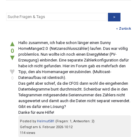
>
« Zurück
▲
Hallo zusammen, ich habe schon länger einen Sunny
HomeManger2.0 (Netzanschlusszähler) laufen. Das war völlig
0
problemlos. Nun wollte ich noch einen EnergyMeter (PV-
▼
Erzeugung) einbinden. Eine separate Zählerkonfiguration dafür
habe ich nicht gefunden. Hier im Forum gab es mehrfach den
♥
Tipp, den als Homemanager einzubinden. (Multicast-
Datenaufbau ist identisch).
0
Das geht aber schief, da die CFOS dann wohl die eingehenden
Datentelegramme bunt durchmischt. Scheinbar wird die in den
Telegrammen mitgesendete Seriennummer des Zählers nicht
ausgewertet und damit auch die Daten nicht separat verwendet.
Gibt es dafür eine Lösung?
Danke für eure Hilfe!
Posted by
Helmut581
(Fragen: 1, Antworten: 2)
Gefragt am 6. Februar 2026 10:12
114 views