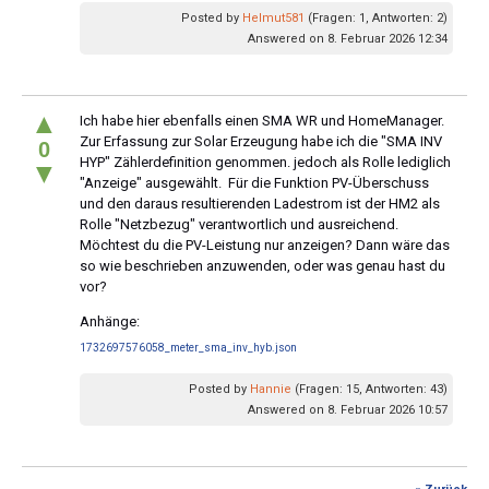
Posted by
Helmut581
(Fragen: 1, Antworten: 2)
Answered on 8. Februar 2026 12:34
▲
Ich habe hier ebenfalls einen SMA WR und HomeManager.
Zur Erfassung zur Solar Erzeugung habe ich die "SMA INV
0
HYP" Zählerdefinition genommen. jedoch als Rolle lediglich
▼
"Anzeige" ausgewählt. Für die Funktion PV-Überschuss
und den daraus resultierenden Ladestrom ist der HM2 als
Rolle "Netzbezug" verantwortlich und ausreichend.
Möchtest du die PV-Leistung nur anzeigen? Dann wäre das
so wie beschrieben anzuwenden, oder was genau hast du
vor?
Anhänge:
1732697576058_meter_sma_inv_hyb.json
Posted by
Hannie
(Fragen: 15, Antworten: 43)
Answered on 8. Februar 2026 10:57