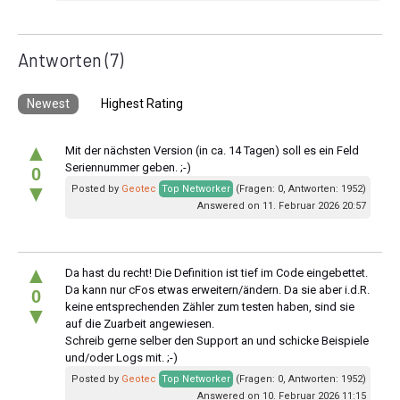
Antworten
(7)
Newest
Highest Rating
▲
Mit der nächsten Version (in ca. 14 Tagen) soll es ein Feld
Seriennummer geben. ;-)
0
▼
Posted by
Geotec
Top Networker
(Fragen: 0, Antworten: 1952)
Answered on 11. Februar 2026 20:57
▲
Da hast du recht! Die Definition ist tief im Code eingebettet.
Da kann nur cFos etwas erweitern/ändern. Da sie aber i.d.R.
0
keine entsprechenden Zähler zum testen haben, sind sie
▼
auf die Zuarbeit angewiesen.
Schreib gerne selber den Support an und schicke Beispiele
und/oder Logs mit. ;-)
Posted by
Geotec
Top Networker
(Fragen: 0, Antworten: 1952)
Answered on 10. Februar 2026 11:15