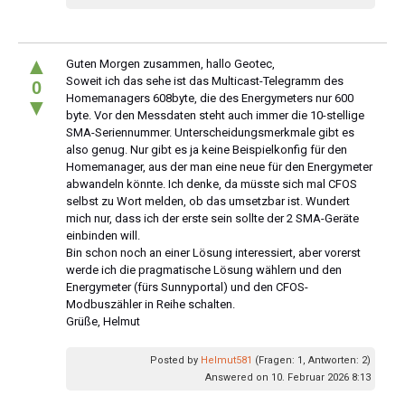
▲
Guten Morgen zusammen, hallo Geotec,
Soweit ich das sehe ist das Multicast-Telegramm des
0
Homemanagers 608byte, die des Energymeters nur 600
▼
byte. Vor den Messdaten steht auch immer die 10-stellige
SMA-Seriennummer. Unterscheidungsmerkmale gibt es
also genug. Nur gibt es ja keine Beispielkonfig für den
Homemanager, aus der man eine neue für den Energymeter
abwandeln könnte. Ich denke, da müsste sich mal CFOS
selbst zu Wort melden, ob das umsetzbar ist. Wundert
mich nur, dass ich der erste sein sollte der 2 SMA-Geräte
einbinden will.
Bin schon noch an einer Lösung interessiert, aber vorerst
werde ich die pragmatische Lösung wählern und den
Energymeter (fürs Sunnyportal) und den CFOS-
Modbuszähler in Reihe schalten.
Grüße, Helmut
Posted by
Helmut581
(Fragen: 1, Antworten: 2)
Answered on 10. Februar 2026 8:13