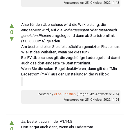
Answered on 25. Oktober 2022 11:43
▲
Also für den Überschuss wird die Wirkleistung, die
eingespeist wird, auf die
vorhergesagten
oder
tatsächlich
0
genutzten Phasen
umgelegt und dann ab Startstromlimit
▼
(z.B. 6500 mA) geladen.
Am besten stellen Sie die tatsächlich genutzten Phasen ein.
Wie ist das Verhalten, wenn Sie dies tun?
Bei PV Überschuss gilt die zugehörige Laderegel und damit
auch das dort eingestellte Startstromlimit.
Wenn Sie die solare Regel deaktivieren, dann gilt der "Min.
Ladestrom (mA)" aus den Einstellungen der Wallbox.
Posted by
cFos Christian
(Fragen: 42, Antworten: 205)
Answered on 25. Oktober 2022 11:04
▲
Ja, besteht auch in der V1.14.5
Dort sogar auch dann, wenn als Ladestrom
0