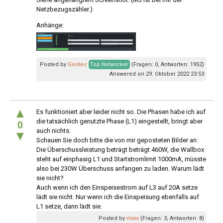
Netzbezugszähler.)
Anhänge:
Posted by
Geotec
Top Networker
(Fragen: 0, Antworten: 1952)
Answered on 29. Oktober 2022 23:53
▲
Es funktioniert aber leider nicht so. Die Phasen habe ich auf
die tatsächlich genutzte Phase (L1) eingestellt, bringt aber
0
auch nichts.
▼
Schauen Sie doch bitte die von mir geposteten Bilder an:
Die Überschussleistung beträgt beträgt 460W, die Wallbox
steht auf einphasig L1 und Startstromlimit 1000mA, müsste
also bei 230W Überschuss anfangen zu laden. Warum lädt
sie nicht?
Auch wenn ich den Einspeisestrom auf L3 auf 20A setze
lädt sie nicht. Nur wenn ich die Einspeisung ebenfalls auf
L1 setze, dann lädt sie.
Posted by
maix
(Fragen: 3, Antworten: 8)