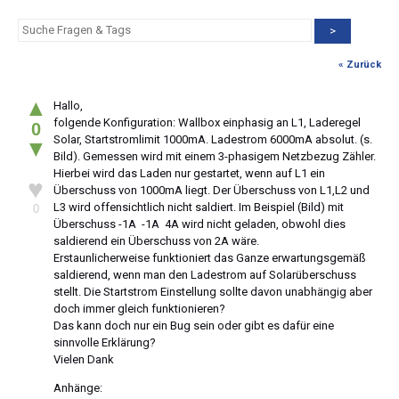
>
« Zurück
▲
Hallo,
folgende Konfiguration: Wallbox einphasig an L1, Laderegel
0
Solar, Startstromlimit 1000mA. Ladestrom 6000mA absolut. (s.
▼
Bild). Gemessen wird mit einem 3-phasigem Netzbezug Zähler.
Hierbei wird das Laden nur gestartet, wenn auf L1 ein
♥
Überschuss von 1000mA liegt. Der Überschuss von L1,L2 und
L3 wird offensichtlich nicht saldiert. Im Beispiel (Bild) mit
0
Überschuss -1A -1A 4A wird nicht geladen, obwohl dies
saldierend ein Überschuss von 2A wäre.
Erstaunlicherweise funktioniert das Ganze erwartungsgemäß
saldierend, wenn man den Ladestrom auf Solarüberschuss
stellt. Die Startstrom Einstellung sollte davon unabhängig aber
doch immer gleich funktionieren?
Das kann doch nur ein Bug sein oder gibt es dafür eine
sinnvolle Erklärung?
Vielen Dank
Anhänge: