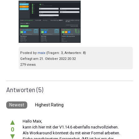
Posted by
maix
(Fragen: 3, Antworten: 8)
Gefragt am 21. Oktober 2022 20:32
279 views
Antworten
(5)
Newest
Highest Rating
▲
Hallo Maix,
kann ich hier mit der V1.14.6 ebenfalls nachvollziehen.
0
Als Workaround könntest du mit einer Formel arbeiten.
▼
Siehe angehängtem Screenshot. (M3 ist bei mir der