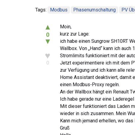
Tags:
Modbus
Phasenumschaltung
PV Üb
▲
Moin,
kurz zur Lage:
0
▼
ich habe einen Sungrow SH10RT Wech
Wallbox. Von „Hand“ kann ich auch 
♥
Stromlimits funktioniert mit der a
Jetzt experimentiere ich mit dem 
0
zur Verfügung und ich kann alle re
Home Assistant deaktiviert, damit
einen Modbus-Proxy regeln.
An der Wallbox hängt ein Renault Tw
Ich habe gerade nur eine Laderegel 
Mit dieser funktioniert das Laden 
wieder in sich zusammen. Mein Wun
Kann mich jemand erhellen, wo das
Gruß