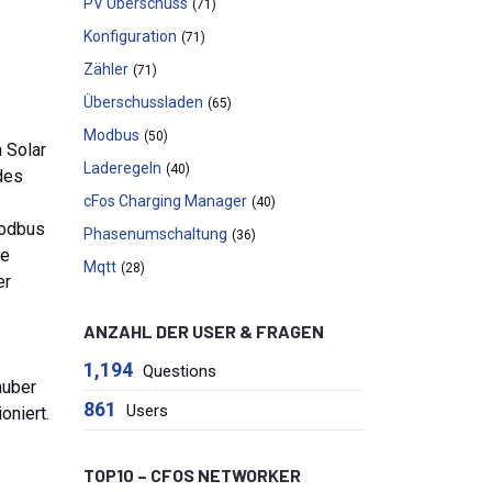
PV Überschuss
(71)
Konfiguration
(71)
Zähler
(71)
Überschussladen
(65)
Modbus
(50)
 Solar
Laderegeln
(40)
des
cFos Charging Manager
(40)
Modbus
Phasenumschaltung
(36)
ne
Mqtt
(28)
er
ANZAHL DER USER & FRAGEN
1,194
Questions
auber
861
Users
oniert.
TOP10 – CFOS NETWORKER