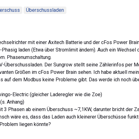
erschuss
Überschussladen
selrichter mit einer Axitech Batterie und der cFos Power Brain
1-Phasig laden (Etwa über Stromlimit ändern). Auch ein Wechsel 
utom. Phasenumschaltung.
PV-Überschussladen. Der Sungrow stellt seine Zählerinfos per 
levanten Größen im cFos Power Brain sehen. Ich habe aktuell mei
 es auf dem Modbus keine Probleme gibt. Das werde ich noch üb
ingo-Electric (gleicher Laderegler wie die Zoe)
(s. Anhang)
mit 3 Phasen ab einem Überschuss ~7,1KW, darunter bricht der Z
sch wäre es, dass das Laden auch kleinerer Überschüsse funkti
 Problem liegen könnte?