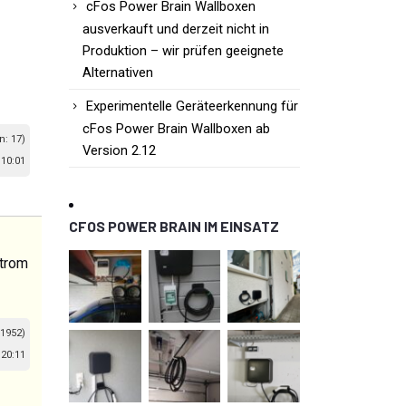
cFos Power Brain Wallboxen
ausverkauft und derzeit nicht in
Produktion – wir prüfen geeignete
Alternativen
Experimentelle Geräteerkennung für
cFos Power Brain Wallboxen ab
n: 17)
Version 2.12
10:01
CFOS POWER BRAIN IM EINSATZ
strom
 1952)
20:11