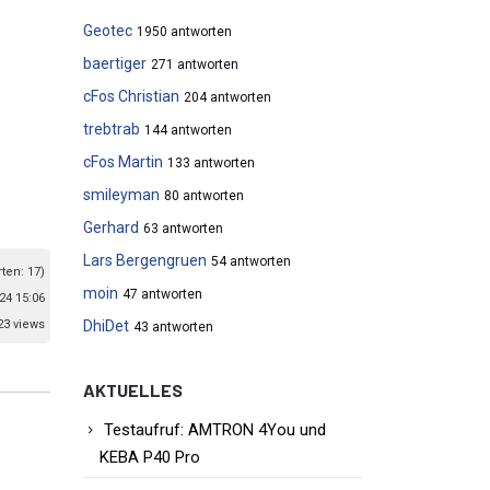
Geotec
1950 antworten
baertiger
271 antworten
cFos Christian
204 antworten
trebtrab
144 antworten
cFos Martin
133 antworten
smileyman
80 antworten
Gerhard
63 antworten
Lars Bergengruen
54 antworten
ten: 17)
moin
47 antworten
24 15:06
DhiDet
23 views
43 antworten
AKTUELLES
Testaufruf: AMTRON 4You und
KEBA P40 Pro