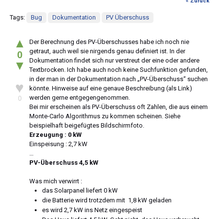
« Zurück
Tags:
Bug
Dokumentation
PV Überschuss
▲
Der Berechnung des PV-Überschusses habe ich noch nie
getraut, auch weil sie nirgends genau definiert ist. In der
0
Dokumentation findet sich nur verstreut der eine oder andere
▼
Textbrocken. Ich habe auch noch keine Suchfunktion gefunden,
in der man in der Dokumentation nach „PV-Überschuss“ suchen
♥
könnte. Hinweise auf eine genaue Beschreibung (als Link)
werden gerne entgegengenommen.
0
Bei mir erscheinen als PV-Überschuss oft Zahlen, die aus einem
Monte-Carlo Algorithmus zu kommen scheinen. Siehe
beispielhaft beigefügtes Bildschirmfoto.
Erzeugung : 0 kW
Einspeisung : 2,7 kW
…
PV-Überschuss 4,5 kW
Was mich verwirrt :
das Solarpanel liefert 0 kW
die Batterie wird trotzdem mit 1,8 kW geladen
es wird 2,7 kW ins Netz eingespeist