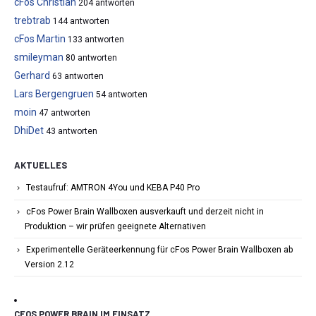
cFos Christian
204 antworten
trebtrab
144 antworten
cFos Martin
133 antworten
smileyman
80 antworten
Gerhard
63 antworten
Lars Bergengruen
54 antworten
moin
47 antworten
DhiDet
43 antworten
AKTUELLES
Testaufruf: AMTRON 4You und KEBA P40 Pro
cFos Power Brain Wallboxen ausverkauft und derzeit nicht in
Produktion – wir prüfen geeignete Alternativen
Experimentelle Geräteerkennung für cFos Power Brain Wallboxen ab
Version 2.12
CFOS POWER BRAIN IM EINSATZ