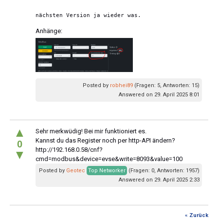
nächsten Version ja wieder was.
Anhänge:
Posted by
robhei89
(Fragen: 5, Antworten: 15)
Answered on 29. April 2025 8:01
▲
Sehr merkwüdig! Bei mir funktioniert es.
Kannst du das Register noch per http-API ändern?
0
http://192.168.0.58/cnf?
▼
cmd=modbus&device=evse&write=8093&value=100
Posted by
Geotec
Top Networker
(Fragen: 0, Antworten: 1957)
Answered on 29. April 2025 2:33
« Zurück