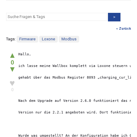
>
« Zurück
Tags:
Firmware
Loxone
Modbus
▲
Hallo,
0
ich lasse meine Wallbox komplett via Loxone steuern und
▼
gehabt über das Modbus Register 8093 „charging_cur_limi
♥
0
Nach dem Upgrade auf Version 2.6.0 funktioniert das nic
Version nur die 2.2.1 angeboten wird. Dort funktioniert
Wurde was umgestellt? An der Konfiguration habe ich 0,n