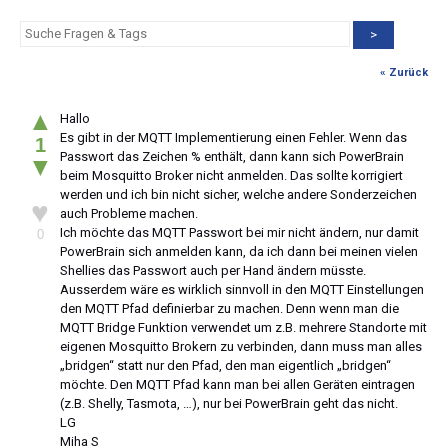
>
« Zurück
▲
Hallo
Es gibt in der MQTT Implementierung einen Fehler. Wenn das
1
Passwort das Zeichen % enthält, dann kann sich PowerBrain
▼
beim Mosquitto Broker nicht anmelden. Das sollte korrigiert
werden und ich bin nicht sicher, welche andere Sonderzeichen
♥
auch Probleme machen.
Ich möchte das MQTT Passwort bei mir nicht ändern, nur damit
0
PowerBrain sich anmelden kann, da ich dann bei meinen vielen
Shellies das Passwort auch per Hand ändern müsste.
Ausserdem wäre es wirklich sinnvoll in den MQTT Einstellungen
den MQTT Pfad definierbar zu machen. Denn wenn man die
MQTT Bridge Funktion verwendet um z.B. mehrere Standorte mit
eigenen Mosquitto Brokern zu verbinden, dann muss man alles
„bridgen“ statt nur den Pfad, den man eigentlich „bridgen“
möchte. Den MQTT Pfad kann man bei allen Geräten eintragen
(z.B. Shelly, Tasmota, …), nur bei PowerBrain geht das nicht.
LG
Miha S