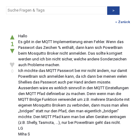
>
« Zurück
▲
Hallo
Es gibt in der MQTT Implementierung einen Fehler. Wenn das
1
Passwort das Zeichen % enthält, dann kann sich PowerBrain
▼
beim Mosquitto Broker nicht anmelden. Das sollte korrigiert
werden und ich bin nicht sicher, welche andere Sonderzeichen
♥
auch Probleme machen.
Ich möchte das MQTT Passwort bei mir nicht ändern, nur damit
0
PowerBrain sich anmelden kann, da ich dann bei meinen vielen
Shellies das Passwort auch per Hand ändern müsste.
Ausserdem wäre es wirklich sinnvoll in den MQTT Einstellungen
den MQTT Pfad definierbar zu machen. Denn wenn man die
MQTT Bridge Funktion verwendet um z.B. mehrere Standorte mit
eigenen Mosquitto Brokern zu verbinden, dann muss man alles
„bridgen“ statt nur den Pfad, den man eigentlich „bridgen“
möchte. Den MQTT Pfad kann man bei allen Geräten eintragen
(z.B. Shelly, Tasmota, …), nur bei PowerBrain geht das nicht.
LG
Miha S