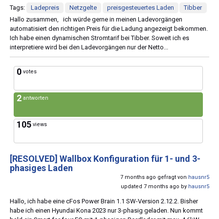
Tags:
Ladepreis
Netzgelte
preisgesteuertes Laden
Tibber
Hallo zusammen, ich würde gerne in meinen Ladevorgängen
automatisiert den richtigen Preis für die Ladung angezeigt bekommen.
Ich habe einen dynamischen Stromtarif bei Tibber. Soweit ich es
interpretiere wird bei den Ladevorgängen nur der Netto...
0
votes
2
antworten
105
views
[RESOLVED]
Wallbox Konfiguration für 1- und 3-
phasiges Laden
7 months ago gefragt von
hausnr5
updated 7 months ago by
hausnr5
Hallo, ich habe eine cFos Power Brain 1.1 SW-Version 2.12.2. Bisher
habe ich einen Hyundai Kona 2023 nur 3-phasig geladen. Nun kommt