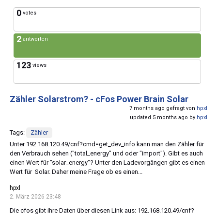
0
votes
2
antworten
123
views
Zähler Solarstrom? - cFos Power Brain Solar
7 months ago gefragt von
hpxl
updated 5 months ago by
hpxl
Tags:
Zähler
Unter 192.168.120.49/cnf?cmd=get_dev_info kann man den Zähler für
den Verbrauch sehen ("total_energy" und oder "import"). Gibt es auch
einen Wert für "solar_energy"? Unter den Ladevorgängen gibt es einen
Wert für Solar. Daher meine Frage ob es einen...
hpxl
2. März 2026 23:48
Die cfos gibt ihre Daten über diesen Link aus: 192.168.120.49/cnf?