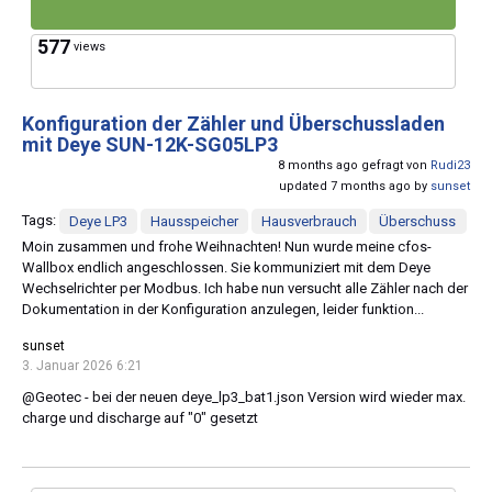
577
views
Konfiguration der Zähler und Überschussladen
mit Deye SUN-12K-SG05LP3
8 months ago gefragt von
Rudi23
updated 7 months ago by
sunset
Tags:
Deye LP3
Hausspeicher
Hausverbrauch
Überschuss
Moin zusammen und frohe Weihnachten! Nun wurde meine cfos-
Wallbox endlich angeschlossen. Sie kommuniziert mit dem Deye
Wechselrichter per Modbus. Ich habe nun versucht alle Zähler nach der
Dokumentation in der Konfiguration anzulegen, leider funktion...
sunset
3. Januar 2026 6:21
@Geotec - bei der neuen deye_lp3_bat1.json Version wird wieder max.
charge und discharge auf "0" gesetzt