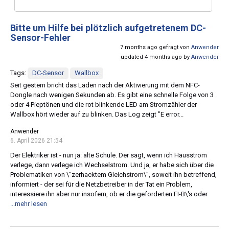
Bitte um Hilfe bei plötzlich aufgetretenem DC-
Sensor-Fehler
7 months ago gefragt von
Anwender
updated 4 months ago by
Anwender
Tags:
DC-Sensor
Wallbox
Seit gestern bricht das Laden nach der Aktivierung mit dem NFC-
Dongle nach wenigen Sekunden ab. Es gibt eine schnelle Folge von 3
oder 4 Pieptönen und die rot blinkende LED am Stromzähler der
Wallbox hört wieder auf zu blinken. Das Log zeigt "E error...
Anwender
6. April 2026 21:54
Der Elektriker ist - nun ja: alte Schule. Der sagt, wenn ich Hausstrom
verlege, dann verlege ich Wechselstrom. Und ja, er habe sich über die
Problematiken von \"zerhacktem Gleichstrom\", soweit ihn betreffend,
informiert - der sei für die Netzbetreiber in der Tat ein Problem,
interessiere ihn aber nur insofern, ob er die geforderten FI-B\'s oder
...mehr lesen