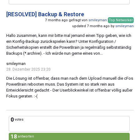
[RESOLVED]
Backup & Restore
7 months ago gefragt von
smileyman
Top Networker
updated 7 months ago by
smileyman
Hallo zusammen, kann mir bitte mal jemand einen Tipp geben, wie ich
ein Konfig-Backup zurückspielen kann? Unter Konfiguration /
Sicherheitskopien erstellt die PowerBrain ja regelmäßig selbstständig
Backups (*.archive). - Ich würde nun gerne eines von...
smileyman
28. Dezember 2025 23:20
Die Lösung ist offenbar, dass man nach dem Upload manuell die cFos
PowerBrain rebooten muss. Das System ist so stark rein aus
Entwicklersicht gedacht - Der Userblickwinkel ist offenbar völlig außer
Fokus geraten. :-(
0
votes
18
antworten