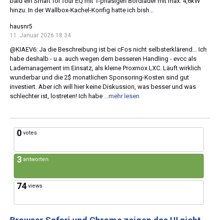
bald ein Smart for four EQ mit 1-phasigen Bordlader mit max. 4,6kW
hinzu. In der Wallbox-Kachel-Konfig hatte ich bish...
hausnr5
11. Januar 2026 18:34
@KIAEV6: Ja die Beschreibung ist bei cFos nicht selbsterklärend... Ich
habe deshalb - u.a. auch wegen dem besseren Handling - evcc als
Lademanagement im Einsatz, als kleine Proxmox LXC. Läuft wirklich
wunderbar und die 2$ monatlichen Sponsoring-Kosten sind gut
investiert. Aber ich will hier keine Diskussion, was besser und was
schlechter ist, lostreten! Ich habe
...mehr lesen
0
votes
3
antworten
74
views