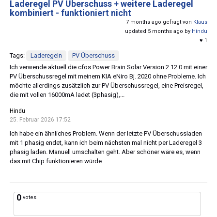
Laderegel PV Überschuss + weitere Laderegel
kombiniert - funktioniert nicht
7 months ago gefragt von
Klaus
updated 5 months ago by
Hindu
♥ 1
Tags:
Laderegeln
PV Überschuss
Ich verwende aktuell die cfos Power Brain Solar Version 2.12.0 mit einer
PV Überschussregel mit meinem KIA eNiro Bj. 2020 ohne Probleme. Ich
möchte allerdings zusätzlich zur PV Überschussregel, eine Preisregel,
die mit vollen 16000mA ladet (3phasig),...
Hindu
25. Februar 2026 17:52
Ich habe ein ähnliches Problem. Wenn der letzte PV Überschussladen
mit 1 phasig endet, kann ich beim nächsten mal nicht per Laderegel 3
phasig laden. Manuell umschalten geht. Aber schöner wäre es, wenn
das mit Chip funktionieren würde
0
votes