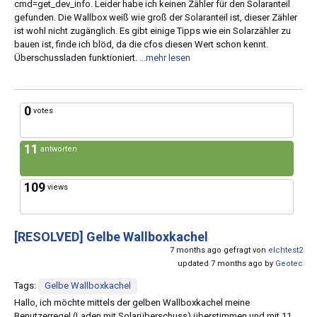
cmd=get_dev_info. Leider habe ich keinen Zähler für den Solaranteil
gefunden. Die Wallbox weiß wie groß der Solaranteil ist, dieser Zähler
ist wohl nicht zugänglich. Es gibt einige Tipps wie ein Solarzähler zu
bauen ist, finde ich blöd, da die cfos diesen Wert schon kennt.
Überschussladen funktioniert.
...mehr lesen
0
votes
11
antworten
109
views
[RESOLVED]
Gelbe Wallboxkachel
7 months ago gefragt von
elchtest2
updated 7 months ago by
Geotec
Tags:
Gelbe Wallboxkachel
Hallo, ich möchte mittels der gelben Wallboxkachel meine
Benutzerregel (Laden mit Solarüberschuss) überstimmen und mit 11