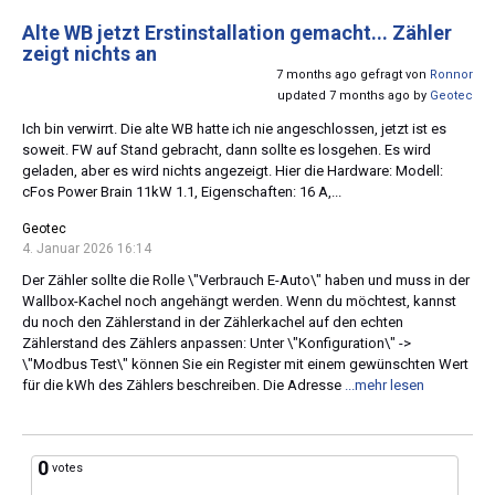
Alte WB jetzt Erstinstallation gemacht... Zähler
zeigt nichts an
7 months ago gefragt von
Ronnor
updated 7 months ago by
Geotec
Ich bin verwirrt. Die alte WB hatte ich nie angeschlossen, jetzt ist es
soweit. FW auf Stand gebracht, dann sollte es losgehen. Es wird
geladen, aber es wird nichts angezeigt. Hier die Hardware: Modell:
cFos Power Brain 11kW 1.1, Eigenschaften: 16 A,...
Geotec
4. Januar 2026 16:14
Der Zähler sollte die Rolle \"Verbrauch E-Auto\" haben und muss in der
Wallbox-Kachel noch angehängt werden. Wenn du möchtest, kannst
du noch den Zählerstand in der Zählerkachel auf den echten
Zählerstand des Zählers anpassen: Unter \"Konfiguration\" ->
\"Modbus Test\" können Sie ein Register mit einem gewünschten Wert
für die kWh des Zählers beschreiben. Die Adresse
...mehr lesen
0
votes