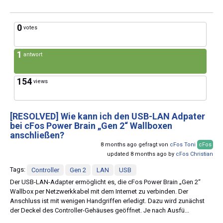
0
votes
1
antwort
154
views
[RESOLVED]
Wie kann ich den USB-LAN Adpater
bei cFos Power Brain „Gen 2“ Wallboxen
anschließen?
8 months ago gefragt von
cFos Toni
cFos
updated 8 months ago by
cFos Christian
Tags:
Controller
Gen 2
LAN
USB
Der USB-LAN-Adapter ermöglicht es, die cFos Power Brain „Gen 2“
Wallbox per Netzwerkkabel mit dem Internet zu verbinden. Der
Anschluss ist mit wenigen Handgriffen erledigt. Dazu wird zunächst
der Deckel des Controller-Gehäuses geöffnet. Je nach Ausfü...