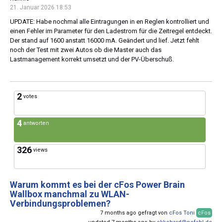
21. Januar 2026 18:53
UPDATE: Habe nochmal alle Eintragungen in en Reglen kontrolliert und
einen Fehler im Parameter für den Ladestrom für die Zeitregel entdeckt.
Der stand auf 1600 anstatt 16000 mA. Geändert und lief. Jetzt fehlt
noch der Test mit zwei Autos ob die Master auch das
Lastmanagement korrekt umsetzt und der PV-Überschuß.
2
votes
4
antworten
326
views
Warum kommt es bei der cFos Power Brain
Wallbox manchmal zu WLAN-
Verbindungsproblemen?
7 months ago gefragt von
cFos Toni
cFos