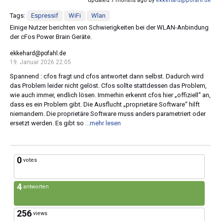
updated 7 months ago by
ekkehard@pofahl.de
Tags:
Espressif
WiFi
Wlan
Einige Nutzer berichten von Schwierigkeiten bei der WLAN-Anbindung
der cFos Power Brain Geräte.
ekkehard@pofahl.de
19. Januar 2026 22:05
Spannend : cfos fragt und cfos antwortet dann selbst. Dadurch wird
das Problem leider nicht gelöst. Cfos sollte stattdessen das Problem,
wie auch immer, endlich lösen. Immerhin erkennt cfos hier „offiziell“ an,
dass es ein Problem gibt. Die Ausflucht „proprietäre Software“ hilft
niemandem. Die proprietäre Software muss anders parametriert oder
ersetzt werden. Es gibt so
...mehr lesen
0
votes
4
antworten
256
views