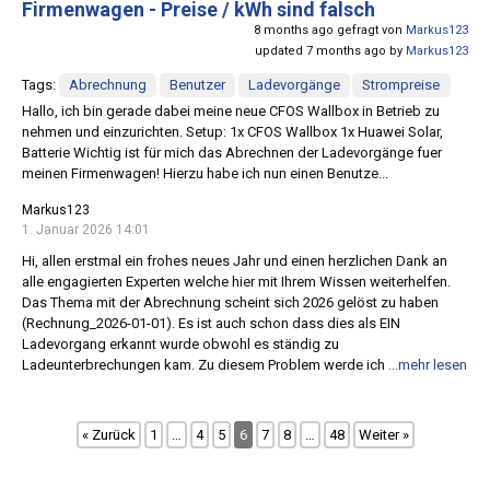
Firmenwagen - Preise / kWh sind falsch
8 months ago gefragt von
Markus123
updated 7 months ago by
Markus123
Tags:
Abrechnung
Benutzer
Ladevorgänge
Strompreise
Hallo, ich bin gerade dabei meine neue CFOS Wallbox in Betrieb zu
nehmen und einzurichten. Setup: 1x CFOS Wallbox 1x Huawei Solar,
Batterie Wichtig ist für mich das Abrechnen der Ladevorgänge fuer
meinen Firmenwagen! Hierzu habe ich nun einen Benutze...
Markus123
1. Januar 2026 14:01
Hi, allen erstmal ein frohes neues Jahr und einen herzlichen Dank an
alle engagierten Experten welche hier mit Ihrem Wissen weiterhelfen.
Das Thema mit der Abrechnung scheint sich 2026 gelöst zu haben
(Rechnung_2026-01-01). Es ist auch schon dass dies als EIN
Ladevorgang erkannt wurde obwohl es ständig zu
Ladeunterbrechungen kam. Zu diesem Problem werde ich
...mehr lesen
« Zurück
1
…
4
5
6
7
8
…
48
Weiter »