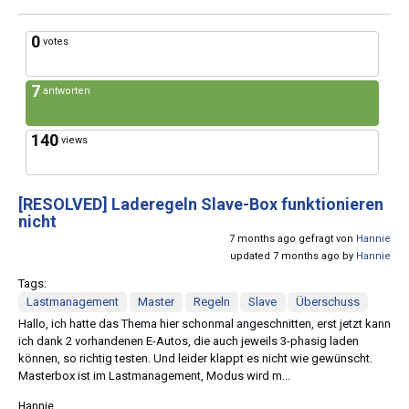
0
votes
7
antworten
140
views
[RESOLVED]
Laderegeln Slave-Box funktionieren
nicht
7 months ago gefragt von
Hannie
updated 7 months ago by
Hannie
Tags:
Lastmanagement
Master
Regeln
Slave
Überschuss
Hallo, ich hatte das Thema hier schonmal angeschnitten, erst jetzt kann
ich dank 2 vorhandenen E-Autos, die auch jeweils 3-phasig laden
können, so richtig testen. Und leider klappt es nicht wie gewünscht.
Masterbox ist im Lastmanagement, Modus wird m...
Hannie