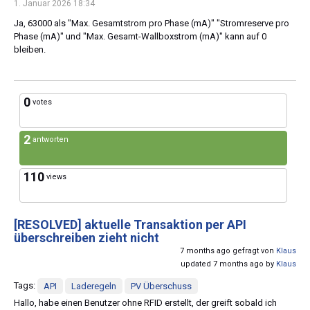
1. Januar 2026 18:34
Ja, 63000 als "Max. Gesamtstrom pro Phase (mA)" "Stromreserve pro
Phase (mA)" und "Max. Gesamt-Wallboxstrom (mA)" kann auf 0
bleiben.
0
votes
2
antworten
110
views
[RESOLVED]
aktuelle Transaktion per API
überschreiben zieht nicht
7 months ago gefragt von
Klaus
updated 7 months ago by
Klaus
Tags:
API
Laderegeln
PV Überschuss
Hallo, habe einen Benutzer ohne RFID erstellt, der greift sobald ich