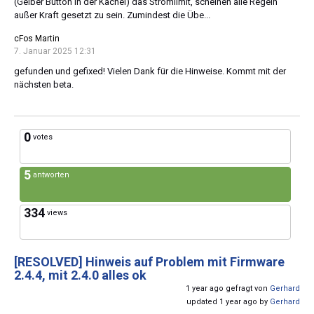
(Gelber Button in der Kachel) das Stromlimit, scheinen alle Regeln
außer Kraft gesetzt zu sein. Zumindest die Übe...
cFos Martin
7. Januar 2025 12:31
gefunden und gefixed! Vielen Dank für die Hinweise. Kommt mit der
nächsten beta.
0
votes
5
antworten
334
views
[RESOLVED]
Hinweis auf Problem mit Firmware
2.4.4, mit 2.4.0 alles ok
1 year ago gefragt von
Gerhard
updated 1 year ago by
Gerhard