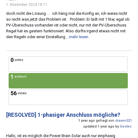
1. November 2024 18:11
doch nicht die Lösung ... ich häng mal die Konfig an, ich weiss nicht
so recht was jetzt das Problem ist. Problem: Er lädt mit 11kw, egal ob
PV-Überschuss vorhanden ist oder nicht, nur mit der PV-Überschuss
Regel hat es gestern funktioniert. Also dürfte irgend etwas nicht mit
den Regeln oder einer Einstellung
...mehr lesen
0
votes
1
antwort
56
views
[RESOLVED]
1-phasiger Anschluss mögliche?
1 year ago gefragt von
draven321
updated 1 year ago by
Geotec
Hallo, ist es möglich die Power Brain Solar auch nur einphasig