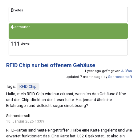
0
votes
4
antworten
111
views
RFID Chip nur bei offenem Gehäuse
1 year ago gefragt von
AlCfos
updated 7 months ago by
Schroedersoft
Tags:
RFID Chip
Hallo, mein RFID Chip wird nur erkannt, wenn ich das Gehäuse öffne
und den Chip direkt an den Leser halte. Hat jemand ähnliche
Erfahrungen und vielleicht sogar eine Lösung?
Schroedersoft
10. Januar 2026 13:09
RFID-Karten sind heute eingetroffen. Habe eine Karte angelernt und wie
erwartet funktioniert das. Eine Karte hat 1,32 € gekostet. Ist also ein