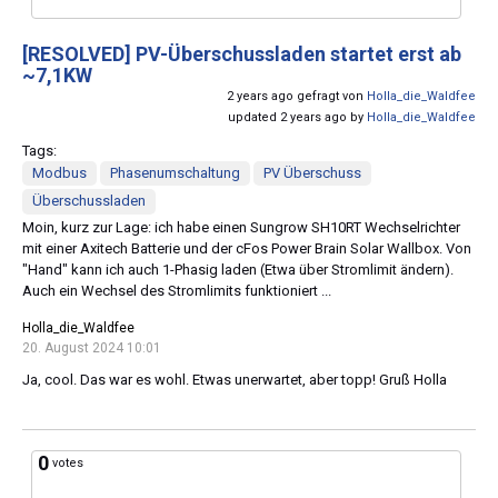
[RESOLVED]
PV-Überschussladen startet erst ab
~7,1KW
2 years ago gefragt von
Holla_die_Waldfee
updated 2 years ago by
Holla_die_Waldfee
Tags:
Modbus
Phasenumschaltung
PV Überschuss
Überschussladen
Moin, kurz zur Lage: ich habe einen Sungrow SH10RT Wechselrichter
mit einer Axitech Batterie und der cFos Power Brain Solar Wallbox. Von
"Hand" kann ich auch 1-Phasig laden (Etwa über Stromlimit ändern).
Auch ein Wechsel des Stromlimits funktioniert ...
Holla_die_Waldfee
20. August 2024 10:01
Ja, cool. Das war es wohl. Etwas unerwartet, aber topp! Gruß Holla
0
votes