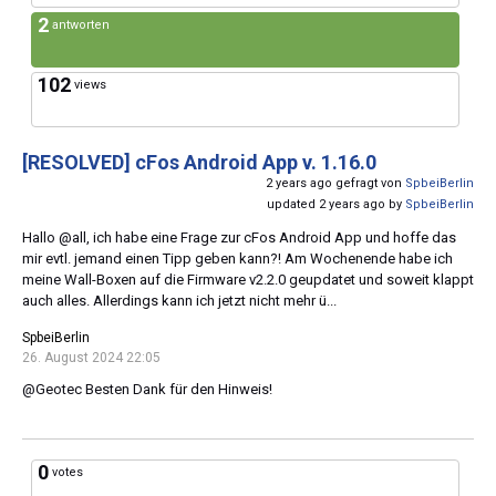
2
antworten
102
views
[RESOLVED]
cFos Android App v. 1.16.0
2 years ago gefragt von
SpbeiBerlin
updated 2 years ago by
SpbeiBerlin
Hallo @all, ich habe eine Frage zur cFos Android App und hoffe das
mir evtl. jemand einen Tipp geben kann?! Am Wochenende habe ich
meine Wall-Boxen auf die Firmware v2.2.0 geupdatet und soweit klappt
auch alles. Allerdings kann ich jetzt nicht mehr ü...
SpbeiBerlin
26. August 2024 22:05
@Geotec Besten Dank für den Hinweis!
0
votes