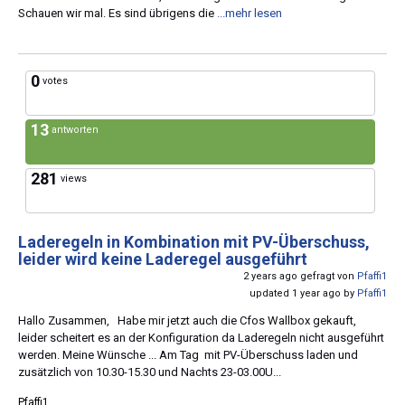
Schauen wir mal. Es sind übrigens die
...mehr lesen
0
votes
13
antworten
281
views
Laderegeln in Kombination mit PV-Überschuss,
leider wird keine Laderegel ausgeführt
2 years ago gefragt von
Pfaffi1
updated 1 year ago by
Pfaffi1
Hallo Zusammen, Habe mir jetzt auch die Cfos Wallbox gekauft,
leider scheitert es an der Konfiguration da Laderegeln nicht ausgeführt
werden. Meine Wünsche ... Am Tag mit PV-Überschuss laden und
zusätzlich von 10.30-15.30 und Nachts 23-03.00U...
Pfaffi1