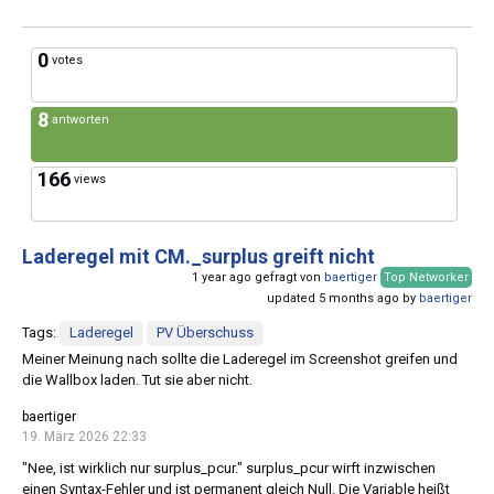
0
votes
8
antworten
166
views
Laderegel mit CM._surplus greift nicht
1 year ago gefragt von
baertiger
Top Networker
updated 5 months ago by
baertiger
Tags:
Laderegel
PV Überschuss
Meiner Meinung nach sollte die Laderegel im Screenshot greifen und
die Wallbox laden. Tut sie aber nicht.
baertiger
19. März 2026 22:33
"Nee, ist wirklich nur surplus_pcur." surplus_pcur wirft inzwischen
einen Syntax-Fehler und ist permanent gleich Null. Die Variable heißt