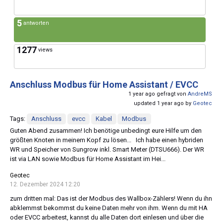
5
antworten
1277
views
Anschluss Modbus für Home Assistant / EVCC
1 year ago gefragt von
AndreMS
updated 1 year ago by
Geotec
Tags:
Anschluss
evcc
Kabel
Modbus
Guten Abend zusammen! Ich benötige unbedingt eure Hilfe um den
größten Knoten in meinem Kopf zu lösen... Ich habe einen hybriden
WR und Speicher von Sungrow inkl. Smart Meter (DTSU666). Der WR
ist via LAN sowie Modbus für Home Assistant im Hei...
Geotec
12. Dezember 2024 12:20
zum dritten mal: Das ist der Modbus des Wallbox-Zählers! Wenn du ihn
abklemmst bekommst du keine Daten mehr von ihm. Wenn du mit HA
oder EVCC arbeitest, kannst du alle Daten dort einlesen und über die