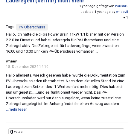
Laderegeln (bei mir) nicht mehr
1 year ago gefragt von
hausnr5
updated 1 year ago by
wheevil
♥ 1
Tags:
PV Überschuss
Hallo, ich hatte die cFos Power Brain 11kW 1.1 bisher mit der Version
2.2.0 im Einsatz und habe Laderegeln für PV-Überschuss und eine
Zeitregel aktiv. Die Zeitregel ist für Ladevorgänge, wenn zwischen
16:00 und 10:00 Uhr kein PV-Überschuss vorhanden ...
wheevil
18. Dezember 2024 14:10
Hallo allerseits, wie ich gesehen habe, wurde die Dokumentation zum
PV-Überschussladen überarbeitet. Nach dem aktuellen Stand ist eine
Laderegel zum Setzen des -1-Wertes nicht mehr nötig. Dies habe ich
nun umgesetzt.......und es funktioniert wieder nicht. Das PV-
Überschussladen wird nur dann ausgelöst, wenn keine zusätzliche
Zeitregel angelegt ist. Im Anhang findet ihr einen Auszug aus dem
...mehr lesen
0
votes