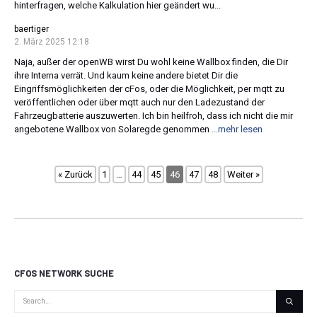
hinterfragen, welche Kalkulation hier geändert wu...
baertiger
2. März 2025 12:18
Naja, außer der openWB wirst Du wohl keine Wallbox finden, die Dir
ihre Interna verrät. Und kaum keine andere bietet Dir die
Eingriffsmöglichkeiten der cFos, oder die Möglichkeit, per mqtt zu
veröffentlichen oder über mqtt auch nur den Ladezustand der
Fahrzeugbatterie auszuwerten. Ich bin heilfroh, dass ich nicht die mir
angebotene Wallbox von Solaregde genommen
...mehr lesen
« Zurück
1
…
44
45
46
47
48
Weiter »
CFOS NETWORK SUCHE