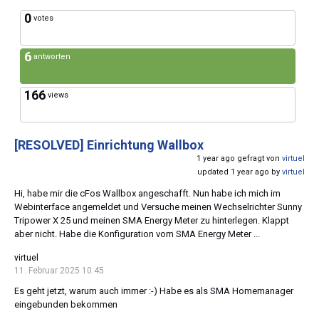
0
votes
6
antworten
166
views
[RESOLVED]
Einrichtung Wallbox
1 year ago gefragt von
virtuel
updated 1 year ago by
virtuel
Hi, habe mir die cFos Wallbox angeschafft. Nun habe ich mich im
Webinterface angemeldet und Versuche meinen Wechselrichter Sunny
Tripower X 25 und meinen SMA Energy Meter zu hinterlegen. Klappt
aber nicht. Habe die Konfiguration vom SMA Energy Meter ...
virtuel
11. Februar 2025 10:45
​Es geht jetzt, warum auch immer :-) Habe es als SMA Homemanager
eingebunden bekommen