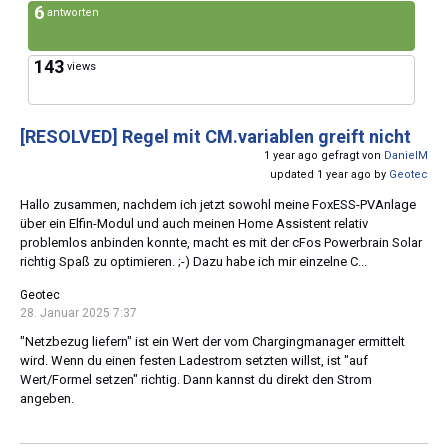
6
antworten
143
views
[RESOLVED]
Regel mit CM.variablen greift nicht
1 year ago gefragt von
DanielM
updated 1 year ago by
Geotec
Hallo zusammen, nachdem ich jetzt sowohl meine FoxESS-PVAnlage
über ein Elfin-Modul und auch meinen Home Assistent relativ
problemlos anbinden konnte, macht es mit der cFos Powerbrain Solar
richtig Spaß zu optimieren. ;-) Dazu habe ich mir einzelne C...
Geotec
28. Januar 2025 7:37
"Netzbezug liefern" ist ein Wert der vom Chargingmanager ermittelt
wird. Wenn du einen festen Ladestrom setzten willst, ist "auf
Wert/Formel setzen" richtig. Dann kannst du direkt den Strom
angeben.