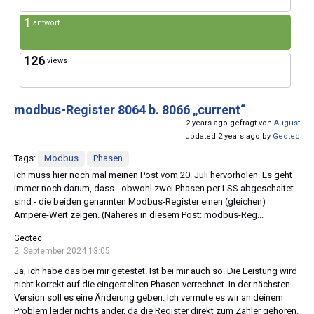
1
antwort
126
views
modbus-Register 8064 b. 8066 „current“
2 years ago gefragt von
August
updated 2 years ago by
Geotec
Tags:
Modbus
Phasen
Ich muss hier noch mal meinen Post vom 20. Juli hervorholen. Es geht
immer noch darum, dass - obwohl zwei Phasen per LSS abgeschaltet
sind - die beiden genannten Modbus-Register einen (gleichen)
Ampere-Wert zeigen. (Näheres in diesem Post: modbus-Reg...
Geotec
2. September 2024 13:05
Ja, ich habe das bei mir getestet. Ist bei mir auch so. Die Leistung wird
nicht korrekt auf die eingestellten Phasen verrechnet. In der nächsten
Version soll es eine Änderung geben. Ich vermute es wir an deinem
Problem leider nichts änder, da die Register direkt zum Zähler gehören.