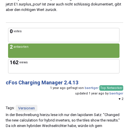
jetzt E1.surplus_pcur! Ist zwar auch nicht schlüssig dokumentiert, gibt
aber den richtigen Wert zurück.
0
votes
2
antworten
162
views
cFos Charging Manager 2.4.13
1 year ago gefragt von
baertiger
Top Networker
updated 1 year ago by
baertiger
♥ 2
Tags:
Versionen
In der Beschreibung hierzu lese ich nur den lapidaren Satz: "Changed
the new calculation for hybrid inverters, so the tiles show the results."
Da ich einen hybriden Wechselrichter habe, würde ich gern