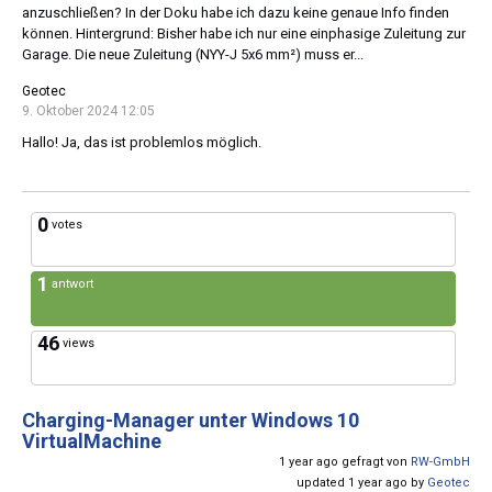
anzuschließen? In der Doku habe ich dazu keine genaue Info finden
können. Hintergrund: Bisher habe ich nur eine einphasige Zuleitung zur
Garage. Die neue Zuleitung (NYY-J 5x6 mm²) muss er...
Geotec
9. Oktober 2024 12:05
Hallo! Ja, das ist problemlos möglich.
0
votes
1
antwort
46
views
Charging-Manager unter Windows 10
VirtualMachine
1 year ago gefragt von
RW-GmbH
updated 1 year ago by
Geotec