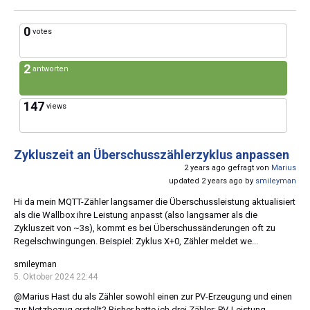
0
votes
2
antworten
147
views
Zykluszeit an Überschusszählerzyklus anpassen
2 years ago gefragt von
Marius
updated 2 years ago by
smileyman
Hi da mein MQTT-Zähler langsamer die Überschussleistung aktualisiert
als die Wallbox ihre Leistung anpasst (also langsamer als die
Zykluszeit von ~3s), kommt es bei Überschussänderungen oft zu
Regelschwingungen. Beispiel: Zyklus X+0, Zähler meldet we...
smileyman
5. Oktober 2024 22:44
@Marius Hast du als Zähler sowohl einen zur PV-Erzeugung und einen
zur Netzbezug erstellt? Bisher hatte ich drei Zähler: PV-Leistung,