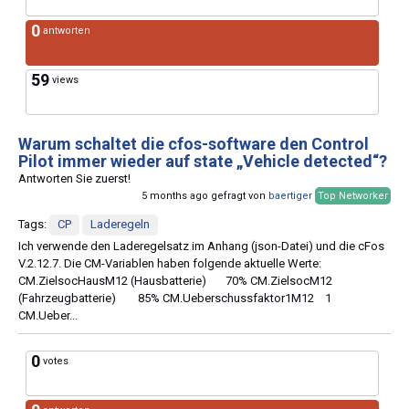
0
antworten
59
views
Warum schaltet die cfos-software den Control
Pilot immer wieder auf state „Vehicle detected“?
Antworten Sie zuerst!
5 months ago gefragt von
baertiger
Top Networker
Tags:
CP
Laderegeln
Ich verwende den Laderegelsatz im Anhang (json-Datei) und die cFos
V.2.12.7. Die CM-Variablen haben folgende aktuelle Werte:
CM.ZielsocHausM12 (Hausbatterie) 70% CM.ZielsocM12
(Fahrzeugbatterie) 85% CM.Ueberschussfaktor1M12 1
CM.Ueber...
0
votes