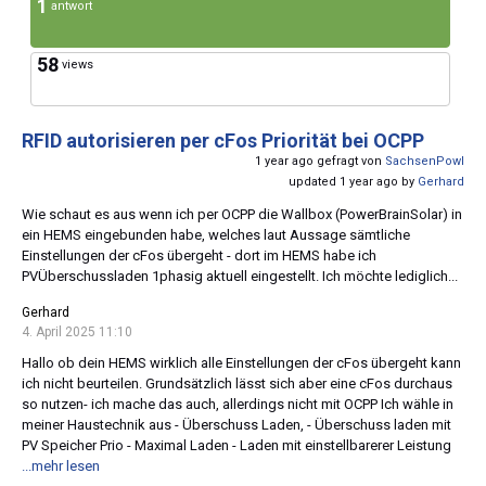
1
antwort
58
views
RFID autorisieren per cFos Priorität bei OCPP
1 year ago gefragt von
SachsenPowl
updated 1 year ago by
Gerhard
Wie schaut es aus wenn ich per OCPP die Wallbox (PowerBrainSolar) in
ein HEMS eingebunden habe, welches laut Aussage sämtliche
Einstellungen der cFos übergeht - dort im HEMS habe ich
PVÜberschussladen 1phasig aktuell eingestellt. Ich möchte lediglich...
Gerhard
4. April 2025 11:10
Hallo ob dein HEMS wirklich alle Einstellungen der cFos übergeht kann
ich nicht beurteilen. Grundsätzlich lässt sich aber eine cFos durchaus
so nutzen- ich mache das auch, allerdings nicht mit OCPP Ich wähle in
meiner Haustechnik aus - Überschuss Laden, - Überschuss laden mit
PV Speicher Prio - Maximal Laden - Laden mit einstellbarerer Leistung
...mehr lesen