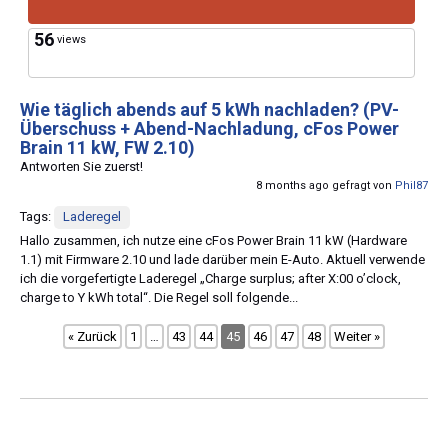
56
views
Wie täglich abends auf 5 kWh nachladen? (PV-
Überschuss + Abend-Nachladung, cFos Power
Brain 11 kW, FW 2.10)
Antworten Sie zuerst!
8 months ago gefragt von
Phil87
Tags:
Laderegel
Hallo zusammen, ich nutze eine cFos Power Brain 11 kW (Hardware
1.1) mit Firmware 2.10 und lade darüber mein E-Auto. Aktuell verwende
ich die vorgefertigte Laderegel „Charge surplus; after X:00 o’clock,
charge to Y kWh total“. Die Regel soll folgende...
« Zurück
1
…
43
44
45
46
47
48
Weiter »