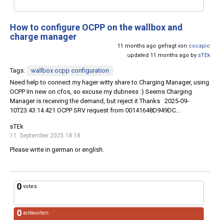
How to configure OCPP on the wallbox and
charge manager
11 months ago gefragt von
cocapic
updated 11 months ago by
sTEk
Tags:
wallbox ocpp configuration
Need help to connect my hager witty share to Charging Manager, using
OCPP Im new on cfos, so excuse my dubness :) Seems Charging
Manager is receiving the demand, but reject it Thanks 2025-09-
10T23:43:14.421 OCPP SRV request from 00141648D949DC...
sTEk
11. September 2025 18:18
Please write in german or english.
0
votes
0
antworten