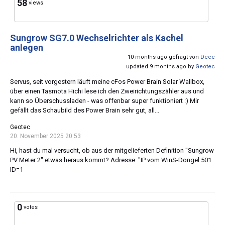
58
views
Sungrow SG7.0 Wechselrichter als Kachel
anlegen
10 months ago gefragt von
Deee
updated 9 months ago by
Geotec
Servus, seit vorgestern läuft meine cFos Power Brain Solar Wallbox,
über einen Tasmota Hichi lese ich den Zweirichtungszähler aus und
kann so Überschussladen - was offenbar super funktioniert :) Mir
gefällt das Schaubild des Power Brain sehr gut, all...
Geotec
20. November 2025 20:53
Hi, hast du mal versucht, ob aus der mitgelieferten Definition "Sungrow
PV Meter 2" etwas heraus kommt? Adresse: "IP vom WinS-Dongel:501
ID=1
0
votes