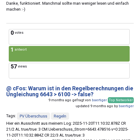
Danke, funktioniert. Manchmal sollte man weniger lesen und einfach
machen :-)
0
votes
1
antwort
57
views
@ cFos: Warum ist in den Regelberechnungen die
Ungleichung 6643 > 6100 -> false?
9 months ago gefragt von
baertiger
Top Networker
updated 9 months ago by
baertiger
Tags:
PV Überschuss
Regeln
Hier ein Ausschnitt aus meinem Log: 2025-11-20T11:10:32.878Z CR
21/2 AL true/true: 3 CM.Ueberschuss_Strom=6643.478516 v=0 2025-
11-20T11:10:32.884Z CR 22/3 AL true/true: 3