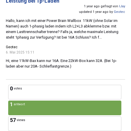
Leistung bei 1p-Laden
1 year ago gefragt von
lJay
updated 1 year ago by
Geotec
Hallo, kann ich mit einer Power Brain Wallbox 11kW (ohne Solar im
Namen) auch 1-phasig laden indem ich L2+L3 abklemme bzw. mit
einem Lasttrennschalter trenne? Falls ja, welche maximale Leistung
steht 1phasig zur Verfügung? Ist bei 16A Schluss? Ich f...
Geotec
6. Mai 2025 15:11
Hi, eine 11kW-Bax kann nur 16A. Eine 22kW-Box kann 32A. (Bei 1p-
laden aber nur 20A- Schlieflastgrenze.)
0
votes
1
antwort
57
views