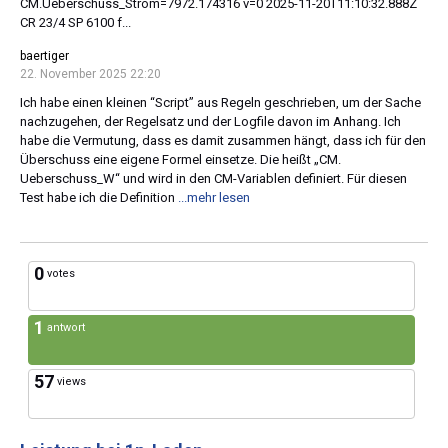
CM.Ueberschuss_Strom=7972.174316 v=0 2025-11-20T11:10:32.888Z
CR 23/4 SP 6100 f...
baertiger
22. November 2025 22:20
Ich habe einen kleinen “Script” aus Regeln geschrieben, um der Sache
nachzugehen, der Regelsatz und der Logfile davon im Anhang. Ich
habe die Vermutung, dass es damit zusammen hängt, dass ich für den
Überschuss eine eigene Formel einsetze. Die heißt „CM.
Ueberschuss_W“ und wird in den CM-Variablen definiert. Für diesen
Test habe ich die Definition
...mehr lesen
0
votes
1
antwort
57
views