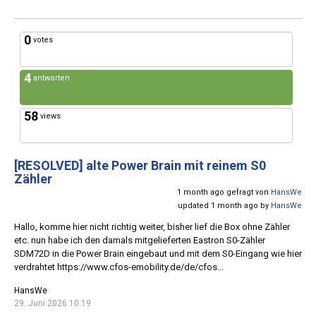
0
votes
4
antworten
58
views
[RESOLVED]
alte Power Brain mit reinem S0
Zähler
1 month ago gefragt von
HansWe
updated 1 month ago by
HansWe
Hallo, komme hier nicht richtig weiter, bisher lief die Box ohne Zähler
etc. nun habe ich den damals mitgelieferten Eastron S0-Zähler
SDM72D in die Power Brain eingebaut und mit dem S0-Eingang wie hier
verdrahtet https://www.cfos-emobility.de/de/cfos...
HansWe
29. Juni 2026 10:19