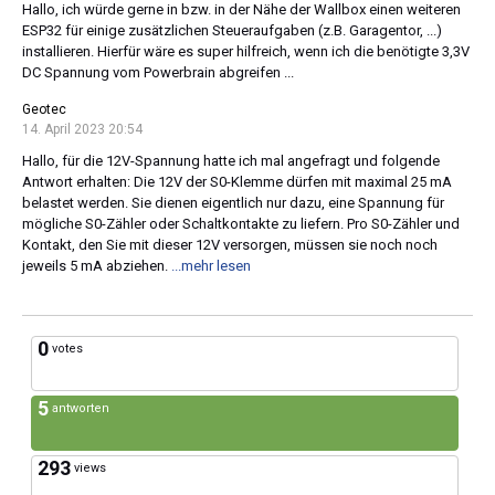
Hallo, ich würde gerne in bzw. in der Nähe der Wallbox einen weiteren
ESP32 für einige zusätzlichen Steueraufgaben (z.B. Garagentor, ...)
installieren. Hierfür wäre es super hilfreich, wenn ich die benötigte 3,3V
DC Spannung vom Powerbrain abgreifen ...
Geotec
14. April 2023 20:54
Hallo, für die 12V-Spannung hatte ich mal angefragt und folgende
Antwort erhalten: Die 12V der S0-Klemme dürfen mit maximal 25 mA
belastet werden. Sie dienen eigentlich nur dazu, eine Spannung für
mögliche S0-Zähler oder Schaltkontakte zu liefern. Pro S0-Zähler und
Kontakt, den Sie mit dieser 12V versorgen, müssen sie noch noch
jeweils 5 mA abziehen.
...mehr lesen
0
votes
5
antworten
293
views