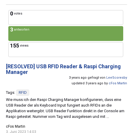
0
votes
3
antworten
155
views
[RESOLVED]
USB RFID Reader & Raspi Charging
Manager
3 years ago gefragt von
LeeScoresby
updated 3 years ago by
cFos Martin
Tags:
RFID
Wie muss ich den Raspi Charging Manager konfigurieren, dass eine
USB Reader der als Keyboard Input fungiert auch RFIDs an die
Applikation weitergibt. USB Reader Funktion direkt in der Console am
Raspi getestet. Nummer vom Tag wird ausgelesen und mit ...
cFos Martin
3. Juni 2023 14:03