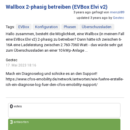
Wallbox 2-phasig betreiben (EVBox Elvi v2)
3 years ago gefragt von
menzil89
updated 3 years ago by
Geotec
Tags:
EVBox
Konfiguration
Phasen
Überschussladen
Hallo zusammen, besteht die Möglichkeit, eine Wallbox (in meinem Fall
eine EVBox Elvi v2) 2-phasig zu betreiben? Dann hätte ich zwischen 6-
16A eine Ladeleistung zwischen 2.760-7360 Watt - das würde sehr gut
zum Überschussladen an einer 10 kWp-Anlage ...
Geotec
17. Mai 2023 18:16
Mach ein Diagnoselog und schicke es an den Support!
https://www.cfos-emobility.de/network/antworten/wie-fuehre-erstelle-
ich-ein-diagnose-log-fuer-den-cfos-emobility-support/
0
votes
3
antworten