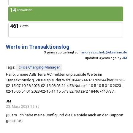
14
antworten
461
views
Werte im Transaktionslog
3 years ago gefragt von
andreas.scholz@rkaehne.de
updated 3 years ago by
JM
Tags:
cFos Charging Manager
Hallo, unsere ABB Terra AC melden unplausible Werte im
Transaktionslog. Zu Beispiel der Wert 18446744073709544 hier: 2023-
02-15 07:10:28 2023-02-15 08:03:21 4 E6 Nutzer1 10.5 10.5 0 10 2023-
02-15 06:54:01 2023-02-15 11:15:57 3 E2 Nutzer2 184467440737...
JM
23. März 2023 19:35
@Lars ich habe meine Config und die Beispiele auch an den Support
geschickt.