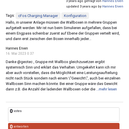
3 years ago gefragt von
Hannes Erven
updated 3 years ago by
Hannes Erven
Tags:
cFos Charging Manager
Konfiguration
Hallo, in unserer Anlage müssen die Wallboxen in mehrere Gruppen
aufgeteilt werden. Mir ist nun beim Simulieren aufgefallen, dass bei
einem Engpass scheinbar zuerst auf Ebene der Gruppen verteilt wird,
und dann erst zwischen den Boxen innerhalb jeder...
Hannes Erven
16. Mai 2023 0:37
Danke @geotec , Gruppe mit Wallbox gleichzusetzen ergibt
systemisch Sinn und erklärt das Verhalten. Umgekehrt kann ich mir
aber auch vorstellen, dass die Möglichkeit eine Leistungsaufteilung
nicht nach Stück sondern nach einem \"Gewicht\", auch bei einzelnen
Wallboxen Sinn machen könnte. Bei einer Gruppe wäre das Gewicht
dann z.B. die Anzahl der ladenden Wallboxen oder die
...mehr lesen
0
votes
0
antworten