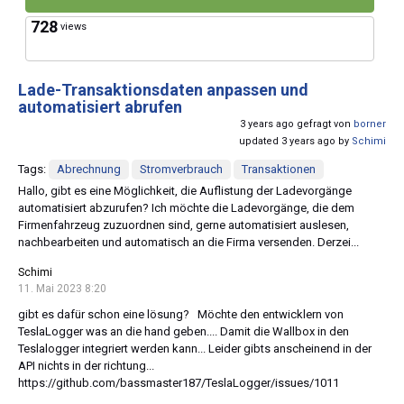
728
views
Lade-Transaktionsdaten anpassen und
automatisiert abrufen
3 years ago gefragt von
borner
updated 3 years ago by
Schimi
Tags:
Abrechnung
Stromverbrauch
Transaktionen
Hallo, gibt es eine Möglichkeit, die Auflistung der Ladevorgänge
automatisiert abzurufen? Ich möchte die Ladevorgänge, die dem
Firmenfahrzeug zuzuordnen sind, gerne automatisiert auslesen,
nachbearbeiten und automatisch an die Firma versenden. Derzei...
Schimi
11. Mai 2023 8:20
gibt es dafür schon eine lösung? Möchte den entwicklern von
TeslaLogger was an die hand geben.... Damit die Wallbox in den
Teslalogger integriert werden kann... Leider gibts anscheinend in der
API nichts in der richtung...
https://github.com/bassmaster187/TeslaLogger/issues/1011