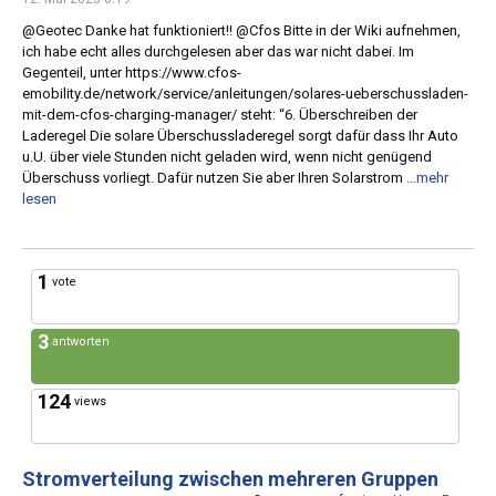
@Geotec Danke hat funktioniert!! @Cfos Bitte in der Wiki aufnehmen,
ich habe echt alles durchgelesen aber das war nicht dabei. Im
Gegenteil, unter https://www.cfos-
emobility.de/network/service/anleitungen/solares-ueberschussladen-
mit-dem-cfos-charging-manager/ steht: “6. Überschreiben der
Laderegel Die solare Überschussladeregel sorgt dafür dass Ihr Auto
u.U. über viele Stunden nicht geladen wird, wenn nicht genügend
Überschuss vorliegt. Dafür nutzen Sie aber Ihren Solarstrom
...mehr
lesen
1
vote
3
antworten
124
views
Stromverteilung zwischen mehreren Gruppen