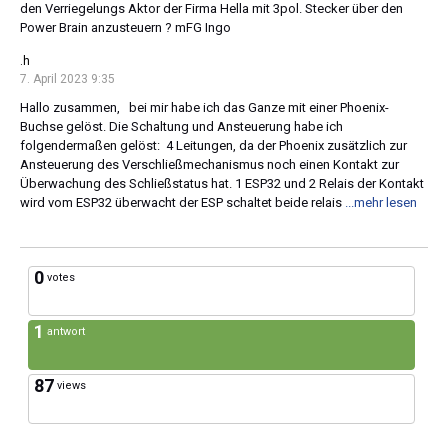
den Verriegelungs Aktor der Firma Hella mit 3pol. Stecker über den
Power Brain anzusteuern ? mFG Ingo
.h
7. April 2023 9:35
Hallo zusammen, bei mir habe ich das Ganze mit einer Phoenix-
Buchse gelöst. Die Schaltung und Ansteuerung habe ich
folgendermaßen gelöst: 4 Leitungen, da der Phoenix zusätzlich zur
Ansteuerung des Verschließmechanismus noch einen Kontakt zur
Überwachung des Schließstatus hat. 1 ESP32 und 2 Relais der Kontakt
wird vom ESP32 überwacht der ESP schaltet beide relais
...mehr lesen
0
votes
1
antwort
87
views