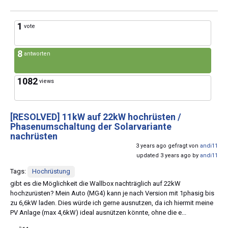
1
vote
8
antworten
1082
views
[RESOLVED]
11kW auf 22kW hochrüsten /
Phasenumschaltung der Solarvariante
nachrüsten
3 years ago gefragt von
andi11
updated 3 years ago by
andi11
Tags:
Hochrüstung
gibt es die Möglichkeit die Wallbox nachträglich auf 22kW
hochzurüsten? Mein Auto (MG4) kann je nach Version mit 1phasig bis
zu 6,6kW laden. Dies würde ich gerne ausnutzen, da ich hiermit meine
PV Anlage (max 4,6kW) ideal ausnützen könnte, ohne die e...