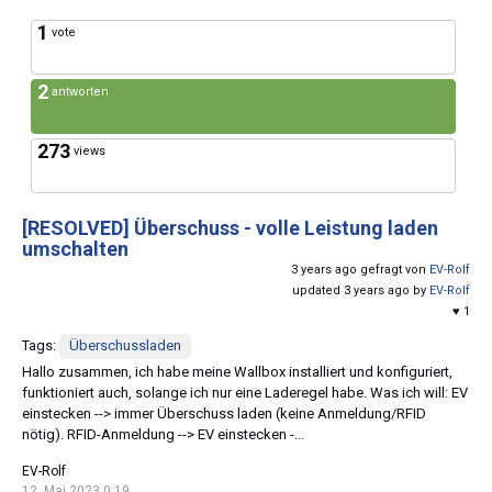
1
vote
2
antworten
273
views
[RESOLVED]
Überschuss - volle Leistung laden
umschalten
3 years ago gefragt von
EV-Rolf
updated 3 years ago by
EV-Rolf
♥ 1
Tags:
Überschussladen
Hallo zusammen, ich habe meine Wallbox installiert und konfiguriert,
funktioniert auch, solange ich nur eine Laderegel habe. Was ich will: EV
einstecken --> immer Überschuss laden (keine Anmeldung/RFID
nötig). RFID-Anmeldung --> EV einstecken -...
EV-Rolf
12. Mai 2023 0:19