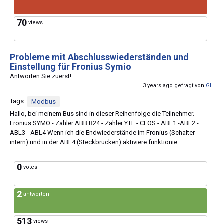
70
views
Probleme mit Abschlusswiederständen und
Einstellung für Fronius Symio
Antworten Sie zuerst!
3 years ago gefragt von
GH
Tags:
Modbus
Hallo, bei meinem Bus sind in dieser Reihenfolge die Teilnehmer.
Fronius SYMO - Zähler ABB B24 - Zähler YTL - CFOS - ABL1 -ABL2 -
ABL3 - ABL4 Wenn ich die Endwiederstände im Fronius (Schalter
intern) und in der ABL4 (Steckbrücken) aktiviere funktionie...
0
votes
2
antworten
513
views