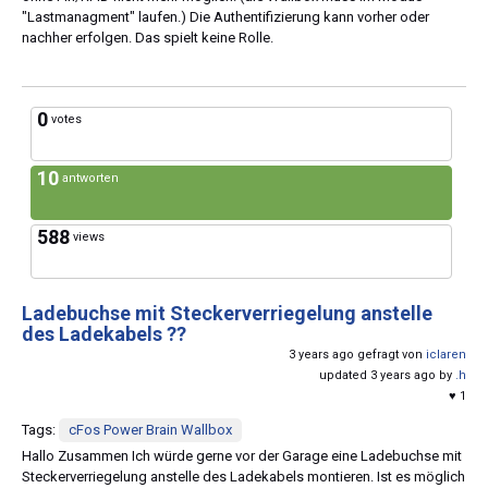
"Lastmanagment" laufen.) Die Authentifizierung kann vorher oder
nachher erfolgen. Das spielt keine Rolle.
0
votes
10
antworten
588
views
Ladebuchse mit Steckerverriegelung anstelle
des Ladekabels ??
3 years ago gefragt von
iclaren
updated 3 years ago by
.h
♥ 1
Tags:
cFos Power Brain Wallbox
Hallo Zusammen Ich würde gerne vor der Garage eine Ladebuchse mit
Steckerverriegelung anstelle des Ladekabels montieren. Ist es möglich