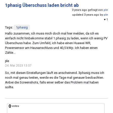
1phasig Überschuss laden bricht ab
3 years ago gefragt von
ple
updated 3 years ago by
ple
♥ 1
Tags:
1phasig
Hallo zusammen, ich muss mich doch mal hier melden, da ich es
einfach nicht hinbekomme stabil 1 phasig zu laden, wenn ich wenig PV
Überschuss habe. Zum Umfeld, ich habe einen Huawei WR,
Powersensor am Hausanschluss und 40,5 kWp. Ich haben einen
Zähle...
ple
24. Mai 2023 13:37
So, mit diesen Einstellungen läuft es anscheinend. 3phasig muss ich
noch mal genau testen, werde es die Tage mal genauer beobachten.
Anbei die Screenshots, falls einer selber das Problem mal haben
sollte.
0
votes