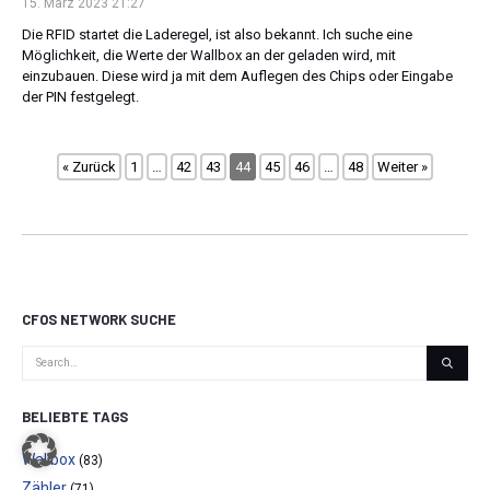
15. März 2023 21:27
Die RFID startet die Laderegel, ist also bekannt. Ich suche eine
Möglichkeit, die Werte der Wallbox an der geladen wird, mit
einzubauen. Diese wird ja mit dem Auflegen des Chips oder Eingabe
der PIN festgelegt.
« Zurück
1
…
42
43
44
45
46
…
48
Weiter »
CFOS NETWORK SUCHE
BELIEBTE TAGS
Wallbox
(83)
Zähler
(71)