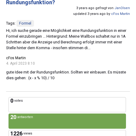
Rundungsfunktion?
3 years ago gefragt von
JanOlsen
updated 3 years ago by
cFos Martin
Tags:
Formel
Hi, ich suche gerade eine Möglichkeit eine Rundungsfunktion in einer
Formel einzubringen ... Hintergrund: Meine Wallbox schaltet nur in 1A
Schritten aber die Anzeige und Berechnung erfolgt immer mit einer
Stelle hinter dem Komma - insofern stimmen di...
cFos Martin
4. April 2023 8:10
gute Idee mit der Rundungsfunktion. Sollten wir einbauen. Es müsste
dies gehen: (x - x % 10) / 10
0
votes
20
antworten
1226
views