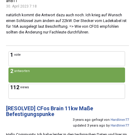
andi11
30. April 2023 7:18
natürlich kommt die Antwort dazu auch noch. Ich krieg auf Wunsch
einen Schlüssel zum ändern auf 22kW. Der Stecker vom Ladekabel ist
für 16A ausgelegt laut Beschriftung. => Wie von CFOS empfohlen
sollten die Änderung nur Fachleute durchführen.
1
vote
2
antworten
112
views
[RESOLVED]
CFos Brain 11kw Maße
Befestigungspunke
3 years ago gefragt von
Hardliner77
updated 3 years ago by
Hardliner77
Hallo Community, Ich habe leider in den technischen Daten und hier im