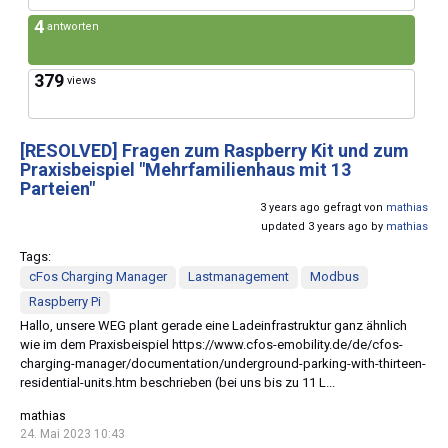
4
antworten
379
views
[RESOLVED]
Fragen zum Raspberry Kit und zum
Praxisbeispiel "Mehrfamilienhaus mit 13
Parteien"
3 years ago gefragt von
mathias
updated 3 years ago by
mathias
Tags:
cFos Charging Manager
Lastmanagement
Modbus
Raspberry Pi
Hallo, unsere WEG plant gerade eine Ladeinfrastruktur ganz ähnlich
wie im dem Praxisbeispiel https://www.cfos-emobility.de/de/cfos-
charging-manager/documentation/underground-parking-with-thirteen-
residential-units.htm beschrieben (bei uns bis zu 11 L...
mathias
24. Mai 2023 10:43