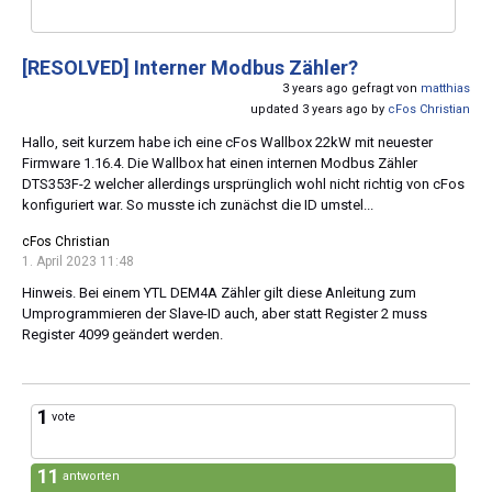
[RESOLVED]
Interner Modbus Zähler?
3 years ago gefragt von
matthias
updated 3 years ago by
cFos Christian
Hallo, seit kurzem habe ich eine cFos Wallbox 22kW mit neuester
Firmware 1.16.4. Die Wallbox hat einen internen Modbus Zähler
DTS353F-2 welcher allerdings ursprünglich wohl nicht richtig von cFos
konfiguriert war. So musste ich zunächst die ID umstel...
cFos Christian
1. April 2023 11:48
Hinweis. Bei einem YTL DEM4A Zähler gilt diese Anleitung zum
Umprogrammieren der Slave-ID auch, aber statt Register 2 muss
Register 4099 geändert werden.
1
vote
11
antworten