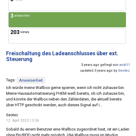
3
antworten
203
views
Freischaltung des Ladeanschlusses über ext.
Steuerung
3 years ago gefragt von
andi11
updated 3 years ago by
Geotec
Tags:
Anweisenheit
Ich würde meine Wallbox gerne sperren, wenn ich nicht zuhause bin.
Meine Hausautomatisierung FHEM weiß bereits, ob ich zuhause bin,
und könnte der Wallbox neben den Zählerdaten, die aktuell bereits
über HTTP geschickt werden, auch dieses Signal auf i...
Geotec
12. April 2023 13:36
Sobald du einem Benutzer eine Wallbox zugeordnet hast, ist ein Laden
ohne Pin/RFID nicht mehr möglich. (die Wallbox muss im Modus