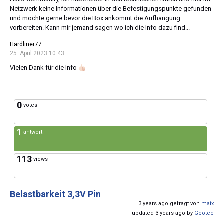
Netzwerk keine Informationen über die Befestigungspunkte gefunden
und möchte gerne bevor die Box ankommt die Aufhängung
vorbereiten. Kann mir jemand sagen wo ich die Info dazu find...
Hardliner77
25. April 2023 10:43
Vielen Dank für die Info
0
votes
1
antwort
113
views
Belastbarkeit 3,3V Pin
3 years ago gefragt von
maix
updated 3 years ago by
Geotec