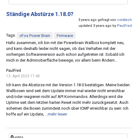
Ständige Abstürze 1.18.0?
3 years ago gefragt von
coldtech
updated 3 years ago by
PaulFred
Tags:
cFos Power Brain
Firmware
Hallo zusammen, ich bin mit der Powerbrain Wallbox komplett neu,
und kann deshalb leider nicht sagen, ob das Verhalten mit der
vorherigen Softwareversion auch schon aufgetreten ist. Sobald ich
mich in der Adminoberfläche bewege, vor allem beim Ändern...
PaulFred
13. April 2023 17:48
Ich kann die Abstürze mit der Version 1.18.0 bestätigen. Meine beiden
Wallboxen sind seit dem Update immer mal wieder nicht erreichbar
und/oder reagieren nicht auf API Kommandos. Allerdings wird die
Uptime seit dem letzten harten Reset nicht mehr zurückgesetzt. Auch
scheinen die Boxen zumindest noch über ICMP erreichbar zu sein. Ich
hoffe auf ein Update,
...mehr lesen
0
votes