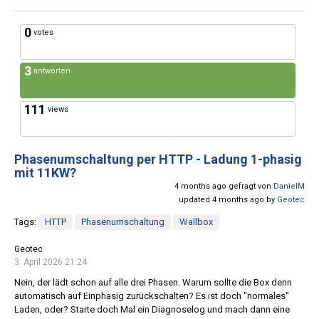
0
votes
3
antworten
111
views
Phasenumschaltung per HTTP - Ladung 1-phasig
mit 11KW?
4 months ago gefragt von
DanielM
updated 4 months ago by
Geotec
Tags:
HTTP
Phasenumschaltung
Wallbox
Geotec
3. April 2026 21:24
Nein, der lädt schon auf alle drei Phasen. Warum sollte die Box denn
automatisch auf Einphasig zurückschalten? Es ist doch "normales"
Laden, oder? Starte doch Mal ein Diagnoselog und mach dann eine