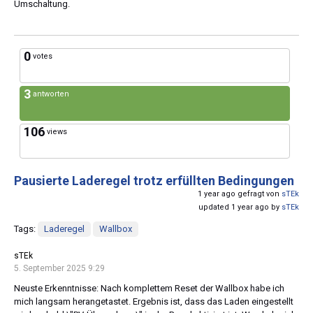
Umschaltung.
0
votes
3
antworten
106
views
Pausierte Laderegel trotz erfüllten Bedingungen
1 year ago gefragt von
sTEk
updated 1 year ago by
sTEk
Tags:
Laderegel
Wallbox
sTEk
5. September 2025 9:29
Neuste Erkenntnisse: Nach komplettem Reset der Wallbox habe ich
mich langsam herangetastet. Ergebnis ist, dass das Laden eingestellt