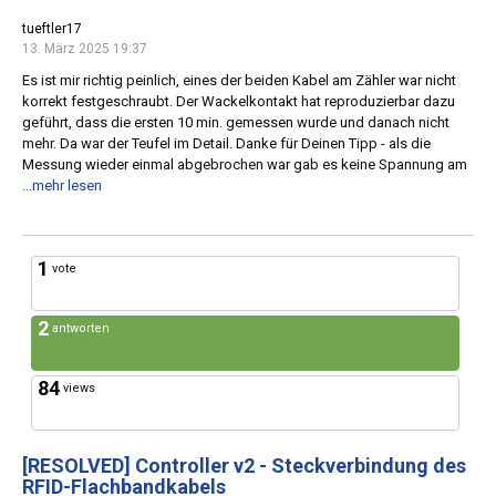
tueftler17
13. März 2025 19:37
Es ist mir richtig peinlich, eines der beiden Kabel am Zähler war nicht
korrekt festgeschraubt. Der Wackelkontakt hat reproduzierbar dazu
geführt, dass die ersten 10 min. gemessen wurde und danach nicht
mehr. Da war der Teufel im Detail. Danke für Deinen Tipp - als die
Messung wieder einmal abgebrochen war gab es keine Spannung am
...mehr lesen
1
vote
2
antworten
84
views
[RESOLVED]
Controller v2 - Steckverbindung des
RFID-Flachbandkabels