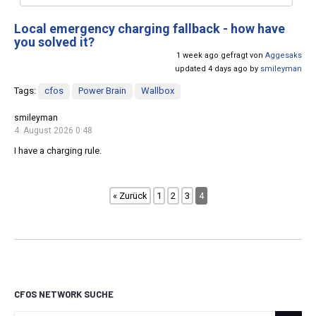
Local emergency charging fallback - how have
you solved it?
1 week ago gefragt von
Aggesaks
updated 4 days ago by
smileyman
Tags:
cfos
Power Brain
Wallbox
smileyman
4. August 2026 0:48
I have a charging rule.
« Zurück
1
2
3
4
CFOS NETWORK SUCHE