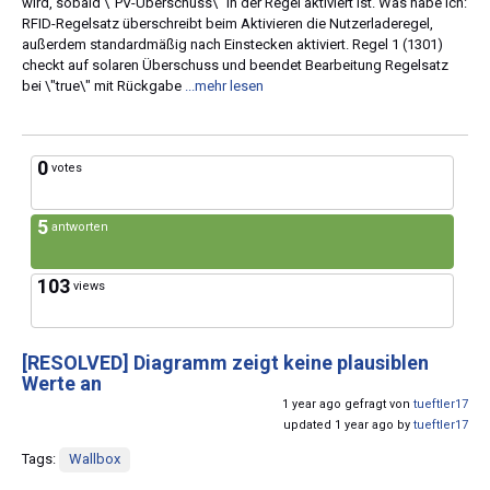
wird, sobald \"PV-Überschuss\" in der Regel aktiviert ist. Was habe ich:
RFID-Regelsatz überschreibt beim Aktivieren die Nutzerladeregel,
außerdem standardmäßig nach Einstecken aktiviert. Regel 1 (1301)
checkt auf solaren Überschuss und beendet Bearbeitung Regelsatz
bei \"true\" mit Rückgabe
...mehr lesen
0
votes
5
antworten
103
views
[RESOLVED]
Diagramm zeigt keine plausiblen
Werte an
1 year ago gefragt von
tueftler17
updated 1 year ago by
tueftler17
Tags:
Wallbox