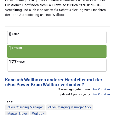
Einen Einstieg dazu gibt es auf unserer Webseite unter RFID und PIN
Funktionen Dort finden sich u.a. Hinweise zur Benutzer- und RFID-
Verwaltung und auch eine Schritt für Schritt Anleitung zum Einrichten
der Lade-Autorisierung an einer Wallbox.
0
votes
1
antwort
177
views
Kann ich Wallboxen anderer Hersteller mit der
cFos Power Brain Wallbox verbinden?
5 years ago gefragt von
cFos Christian
updated 4 years ago by
cFos Christian
Tags:
cFos Charging Manager
cFos Charging Manager App
Master-Slave
Wallbox