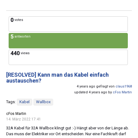
0
votes
5
antworten
440
views
[RESOLVED]
Kann man das Kabel einfach
austauschen?
4 years ago gefragt von
claus1968
updated 4 years ago by
cFos Martin
Tags:
Kabel
Wallbox
cFos Martin
14. März 2022 17:41
32A Kabel für 32A Wallbox klingt gut :-) Hängt aber von der Länge ab.
Das muss der Elektriker vor Ort entscheiden. Nur eine Fachkraft darf