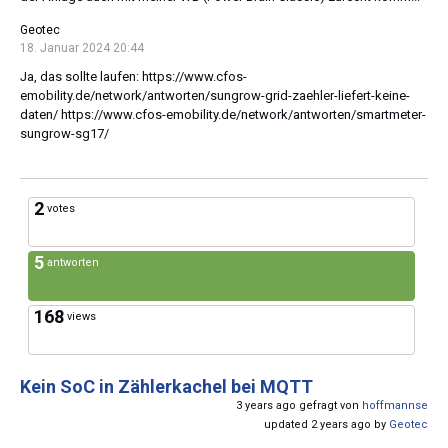
Geotec
18. Januar 2024 20:44
Ja, das sollte laufen: https://www.cfos-
emobility.de/network/antworten/sungrow-grid-zaehler-liefert-keine-
daten/ https://www.cfos-emobility.de/network/antworten/smartmeter-
sungrow-sg17/
2
votes
5
antworten
168
views
Kein SoC in Zählerkachel bei MQTT
3 years ago gefragt von
hoffmannse
updated 2 years ago by
Geotec