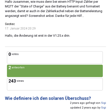
Hallo zusammen, wie muss denn bei einem HTTP Input-Zähler per
MQTT der "State of Charge" aus der Battery benannt und formatiert
werden, damit er auch in der Zählerkachel neben der Batterieleistung
angezeigt wird? Screenshot anbei. Danke für jede Hilf...
Geotec
17. Januar 2024 20:29
Hallo, die Änderung ist erst in der V1.25.x drin.
0
votes
2
antworten
243
views
Wie definiere ich den solaren Überschuss?
2 years ago gefragt von
Sigi
updated 2 years ago by
Sigi