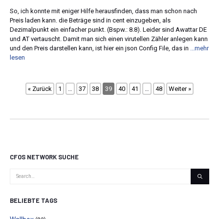
So, ich konnte mit eniger Hilfe herausfinden, dass man schon nach
Preis laden kann. die Beträge sind in cent einzugeben, als
Dezimalpunkt ein einfacher punkt. (Bspw.: 8.8). Leider sind Awattar DE
und AT vertauscht. Damit man sich einen virutellen Zähler anlegen kann
und den Preis darstellen kann, ist hier ein json Config File, das in
...mehr
lesen
« Zurück
1
…
37
38
39
40
41
…
48
Weiter »
CFOS NETWORK SUCHE
BELIEBTE TAGS