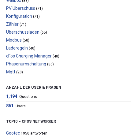
Wallbox
(83)
PV Überschuss
(71)
Konfiguration
(71)
Zähler
(71)
Überschussladen
(65)
Modbus
(50)
Laderegeln
(40)
cFos Charging Manager
(40)
Phasenumschaltung
(36)
Mqtt
(28)
ANZAHL DER USER & FRAGEN
1,194
Questions
861
Users
TOP10 – CFOS NETWORKER
Geotec
1950 antworten