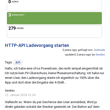
0
votes
3
antworten
279
views
HTTP-API Ladevorgang starten
2 years ago gefragt von
Joshude
updated 2 years ago by
Geotec
Tags:
API
Hallo, ich habe eine cFos Powerbrain, die recht simpel eingerichtet ist.
Ich nutze kein PV-Überschuss, keine Phasenumschaltung. Ich habe nur
einen User, den Ladevorgang starte ich eigentlich zu 100% über die
App und dort über die Eingabe der 4-Stelli...
Geotec
12. Januar 2024 16:24
Vielleicht so: Wenn du per Geofence den User anmeldest, Wird ja
direkt geladen sobald der Stecker gesteckt ist. Der Button auf dem