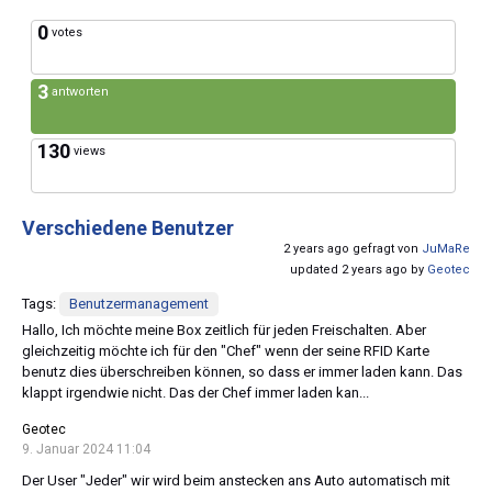
0
votes
3
antworten
130
views
Verschiedene Benutzer
2 years ago gefragt von
JuMaRe
updated 2 years ago by
Geotec
Tags:
Benutzermanagement
Hallo, Ich möchte meine Box zeitlich für jeden Freischalten. Aber
gleichzeitig möchte ich für den "Chef" wenn der seine RFID Karte
benutz dies überschreiben können, so dass er immer laden kann. Das
klappt irgendwie nicht. Das der Chef immer laden kan...
Geotec
9. Januar 2024 11:04
Der User "Jeder" wir wird beim anstecken ans Auto automatisch mit