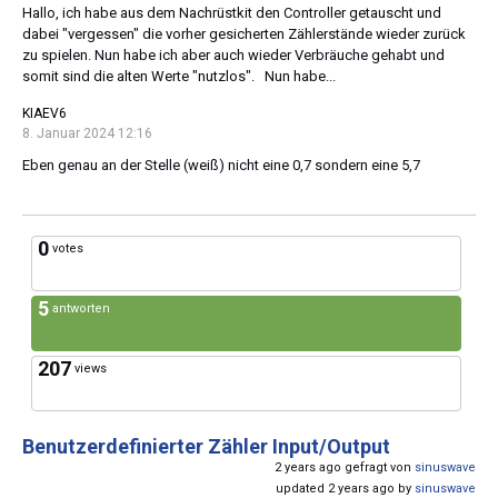
Hallo, ich habe aus dem Nachrüstkit den Controller getauscht und
dabei "vergessen" die vorher gesicherten Zählerstände wieder zurück
zu spielen. Nun habe ich aber auch wieder Verbräuche gehabt und
somit sind die alten Werte "nutzlos". Nun habe...
KIAEV6
8. Januar 2024 12:16
Eben genau an der Stelle (weiß) nicht eine 0,7 sondern eine 5,7
0
votes
5
antworten
207
views
Benutzerdefinierter Zähler Input/Output
2 years ago gefragt von
sinuswave
updated 2 years ago by
sinuswave