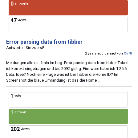
0
antworten
47
views
Error parsing data from tibber
Antworten Sie zuerst!
2 years ago gefragt von
Oli78
Meldungen alle ca. 1min im Log: Error parsing data from tibber Token
ist korrekt eingetragen und bis 2092 gültig. Firmware habe ich 1.25.6-
beta. Idee? Noch eine Frage was ist bei Tibber die Home ID? Im
Screenshot die blaue Umrandung ist das die Home ...
1
vote
1
antwort
202
views