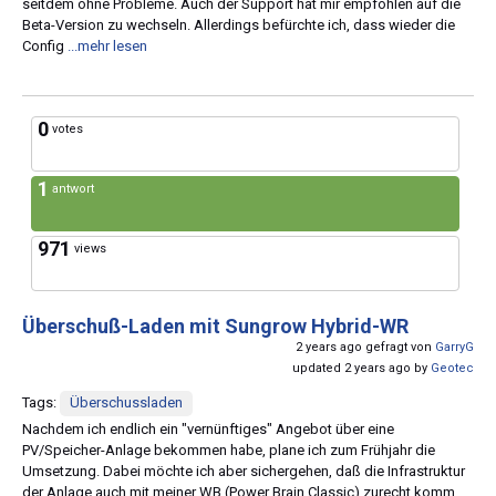
seitdem ohne Probleme. Auch der Support hat mir empfohlen auf die
Beta-Version zu wechseln. Allerdings befürchte ich, dass wieder die
Config
...mehr lesen
0
votes
1
antwort
971
views
Überschuß-Laden mit Sungrow Hybrid-WR
2 years ago gefragt von
GarryG
updated 2 years ago by
Geotec
Tags:
Überschussladen
Nachdem ich endlich ein "vernünftiges" Angebot über eine
PV/Speicher-Anlage bekommen habe, plane ich zum Frühjahr die
Umsetzung. Dabei möchte ich aber sichergehen, daß die Infrastruktur
der Anlage auch mit meiner WB (Power Brain Classic) zurecht komm...