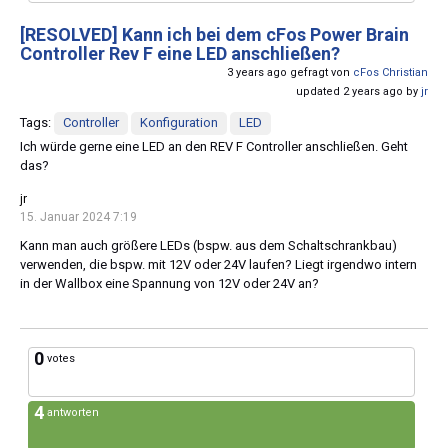
[RESOLVED]
Kann ich bei dem cFos Power Brain
Controller Rev F eine LED anschließen?
3 years ago gefragt von
cFos Christian
updated 2 years ago by
jr
Tags:
Controller
Konfiguration
LED
Ich würde gerne eine LED an den REV F Controller anschließen. Geht
das?
jr
15. Januar 2024 7:19
Kann man auch größere LEDs (bspw. aus dem Schaltschrankbau)
verwenden, die bspw. mit 12V oder 24V laufen? Liegt irgendwo intern
in der Wallbox eine Spannung von 12V oder 24V an?
0
votes
4
antworten