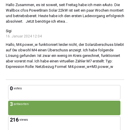
Hallo Zusammen, es ist soweit, seit Freitag habe ich mein eAuto. Die
Wallbox cfos PowerBrain Solar 22kW ist seit ein paar Wochen montiert
und betriebsbereit. Heute habe ich den ersten Ladevorgang erfolgreich
absolviert. Jetzt benötige ich etwa...
Sigi
16. Januar 2024 12:04
Hallo, M4.power_w funktioniert leider nicht, der Solarüberschuss bleibt
auf 0w obwohl M4 einen Überschuss anzeigt. Ich habe folgende
Lösung gefunden: Ist zwar ein wenig im Kreis gerechnet, funktioniert
aber vorerst mal. Ich habe einen virtuellen Zähler M7 erstellt: Typ:
Expression Rolle: Netzbezug Formel: M4.power_w+M3.power_w
0
votes
3
antworten
216
views