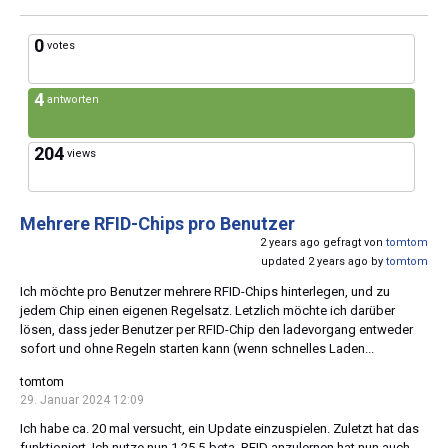
0
votes
4
antworten
204
views
Mehrere RFID-Chips pro Benutzer
2 years ago gefragt von
tomtom
updated 2 years ago by
tomtom
Ich möchte pro Benutzer mehrere RFID-Chips hinterlegen, und zu
jedem Chip einen eigenen Regelsatz. Letzlich möchte ich darüber
lösen, dass jeder Benutzer per RFID-Chip den ladevorgang entweder
sofort und ohne Regeln starten kann (wenn schnelles Laden...
tomtom
29. Januar 2024 12:09
Ich habe ca. 20 mal versucht, ein Update einzuspielen. Zuletzt hat das
funktioniert. Ich nutze nun 1.25.5-beta. RFID anzulernen hat nun auch