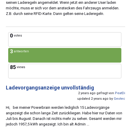
seinen Laderegeln angemeldet. Wenn jetzt ein anderer User laden
möchte, muss er sich vor dem anstecken des Fahrzeugs anmelden.
Z.B. durch seine RFID-Karte. Dann gelten seine Laderegeln.
0
votes
3
antworten
85
views
Ladevorgangsanzeige unvollständig
2 years ago gefragt von
PeatDi
updated 2 years ago by
Geotec
Hi, bei meiner Powerbrain werden lediglich 15 Ladevorgänge
angezeigt die schon lange Zeit zurückliegen. Habe hier nur Daten von
Juli bis August. Danach ist nichts mehr zu sehen. Gesamt werden mir
jedoch 1957,5 kWh angezeigt. Ich bin alt Admin ...