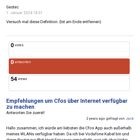
Geotec
1. Januar 2024 18:01
Versuch mal diese Definition. (txt am Ende entfernen)
0
votes
0
antworten
54
views
Empfehlungen um Cfos über Internet verfügbar
zu machen
Antworten Sie zuerst!
2 years ago gefragt von
Jack
Hallo zusammen, ich würde am liebsten die Cfos App auch außerhalb
meines WLANs verfügbar haben. Da ich bei Vodafone Kabel bin und
deren Router nur IPv6 Host Exposure ermöglicht, was ich aber leider