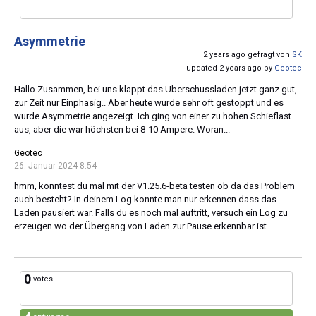
Asymmetrie
2 years ago gefragt von
SK
updated 2 years ago by
Geotec
Hallo Zusammen, bei uns klappt das Überschussladen jetzt ganz gut,
zur Zeit nur Einphasig.. Aber heute wurde sehr oft gestoppt und es
wurde Asymmetrie angezeigt. Ich ging von einer zu hohen Schieflast
aus, aber die war höchsten bei 8-10 Ampere. Woran...
Geotec
26. Januar 2024 8:54
hmm, könntest du mal mit der V1.25.6-beta testen ob da das Problem
auch besteht? In deinem Log konnte man nur erkennen dass das
Laden pausiert war. Falls du es noch mal auftritt, versuch ein Log zu
erzeugen wo der Übergang von Laden zur Pause erkennbar ist.
0
votes