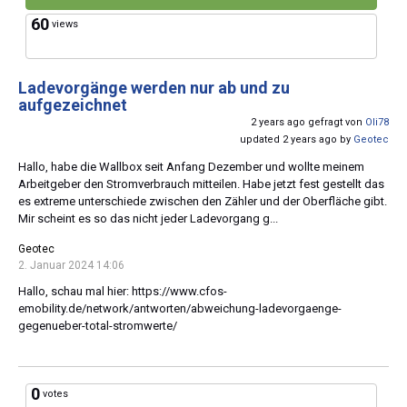
60
views
Ladevorgänge werden nur ab und zu
aufgezeichnet
2 years ago gefragt von
Oli78
updated 2 years ago by
Geotec
Hallo, habe die Wallbox seit Anfang Dezember und wollte meinem
Arbeitgeber den Stromverbrauch mitteilen. Habe jetzt fest gestellt das
es extreme unterschiede zwischen den Zähler und der Oberfläche gibt.
Mir scheint es so das nicht jeder Ladevorgang g...
Geotec
2. Januar 2024 14:06
Hallo, schau mal hier: https://www.cfos-
emobility.de/network/antworten/abweichung-ladevorgaenge-
gegenueber-total-stromwerte/
0
votes