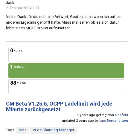
Jack
2. Februar 2024 9:21
Vielen Dank für die schnelle Antwort, Geotec, auch wenn ich auf ein
anderes Ergebnis gehofft hatte. Muss mal sehen ob es sich dafür
lohnt einen MQTT Broker aufzusetzen.
0
votes
1
antwort
88
views
CM Beta V1.25.6, OCPP Ladelimit wird jede
Minute zurückgesetzt
2 years ago gefragt von
tkoeferli
updated 2 years ago by
Lars Bergengruen
Tags:
Beta
cFos Charging Manager