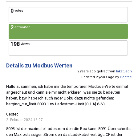
0
votes
2
antworten
198
views
Details zu Modbus Werten
2 years ago gefragt von
lakatusch
updated 2 years ago by
Geotec
Hallo zusammen, ich habe mir die temporären Modbus-Werte einmal
angeschaut und kann sie mir nicht erklären, was sie zu bedeuten
haben, bzw. habe ich auch inder Doku dazu nichts gefunden:
harging_cur_limit 8093 1 rw Ladestrom-Limit [0.1 A] 6-63...
Geotec
2. Februar 2024 16:07
8093 ist der maximale Ladestrom den die Box kann. 8091 Überschreibt
den Max. zulässigen Strom den das Ladekabel verträgt. CP ist der