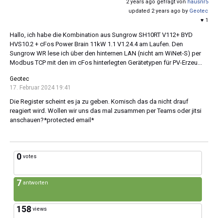
2 years ago gefragt von
hausnr5
updated 2 years ago by
Geotec
♥ 1
Hallo, ich habe die Kombination aus Sungrow SH10RT V112+ BYD
HVS10.2 + cFos Power Brain 11kW 1.1 V1.24.4 am Laufen. Den
Sungrow WR lese ich über den hinternen LAN (nicht am WiNet-S) per
Modbus TCP mit den im cFos hinterlegten Gerätetypen für PV-Erzeu...
Geotec
17. Februar 2024 19:41
Die Register scheint es ja zu geben. Komisch das da nicht drauf
reagiert wird. Wollen wir uns das mal zusammen per Teams oder jitsi
anschauen?*protected email*
0
votes
7
antworten
158
views