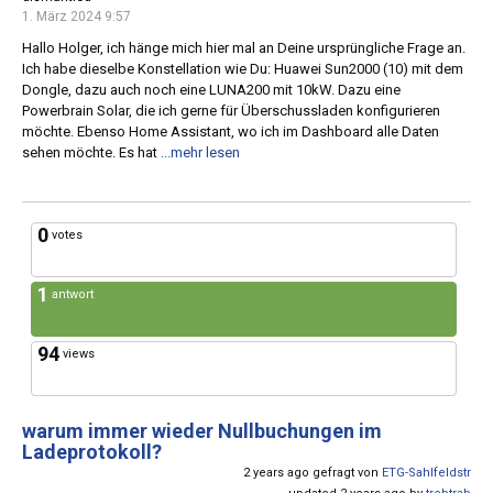
1. März 2024 9:57
Hallo Holger, ich hänge mich hier mal an Deine ursprüngliche Frage an.
Ich habe dieselbe Konstellation wie Du: Huawei Sun2000 (10) mit dem
Dongle, dazu auch noch eine LUNA200 mit 10kW. Dazu eine
Powerbrain Solar, die ich gerne für Überschussladen konfigurieren
möchte. Ebenso Home Assistant, wo ich im Dashboard alle Daten
sehen möchte. Es hat
...mehr lesen
0
votes
1
antwort
94
views
warum immer wieder Nullbuchungen im
Ladeprotokoll?
2 years ago gefragt von
ETG-Sahlfeldstr