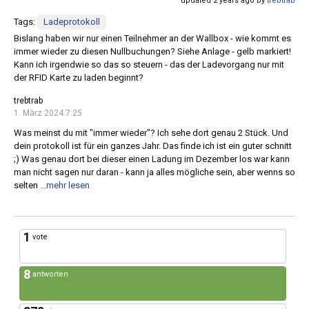
updated 2 years ago by
trebtrab
Tags:
Ladeprotokoll
Bislang haben wir nur einen Teilnehmer an der Wallbox - wie kommt es
immer wieder zu diesen Nullbuchungen? Siehe Anlage - gelb markiert!
Kann ich irgendwie so das so steuern - das der Ladevorgang nur mit
der RFID Karte zu laden beginnt?
trebtrab
1. März 2024 7:25
Was meinst du mit "immer wieder"? Ich sehe dort genau 2 Stück. Und
dein protokoll ist für ein ganzes Jahr. Das finde ich ist ein guter schnitt
;) Was genau dort bei dieser einen Ladung im Dezember los war kann
man nicht sagen nur daran - kann ja alles mögliche sein, aber wenns so
selten
...mehr lesen
1
vote
8
antworten