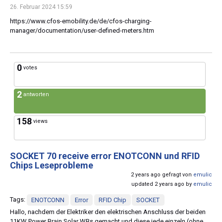
26. Februar 2024 15:59
https://www.cfos-emobility.de/de/cfos-charging-
manager/documentation/user-defined-meters.htm
0
votes
2
antworten
158
views
SOCKET 70 receive error ENOTCONN und RFID
Chips Leseprobleme
2 years ago gefragt von
emulic
updated 2 years ago by
emulic
Tags:
ENOTCONN
Error
RFID Chip
SOCKET
Hallo, nachdem der Elektriker den elektrischen Anschluss der beiden
11KW Power Brain Solar WBs gemacht und diese jede einzeln (ohne