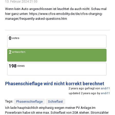
13. Februar 2024 21:00
Wenn kein Auto angeschlossen ist leuchtet da auch nicht. Schau mal
hier ganz unten: https://www.cfos-emobility.de/de/cfos-charging-
manager/frequently-asked-questions.htm
0
votes
2
antworten
198
views
Phasenschieflage wird nicht korrekt berechnet
2 years ago gefragt von
andi11
updated 2 years ago by
andi11
Tags:
Phasenschieflage
Schieflast
Ich lade hauptsächlich einphasig wegen meiner PV Anlage.Im
Powerbrain habe ich eine max. Schieflast von 20A stehen. Stromzähler