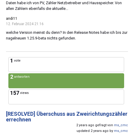
Daten habe ich von PV, Zähler Netzbetreiber und Hausspeicher. Von
allen Zählern ebenfalls die aktuelle...
andi11
12. Februar 2024 21:16
welche Version meinst du denn? In den Release Notes habe ich bis zur
nagelneuen 1.25.9-beta nichts gefunden.
1
vote
2
antworten
157
views
[RESOLVED]
Überschuss aus Zweirichtungszähler
errechnen
2 years ago gefragt von
ms_cmc
updated 2 years ago by
ms_cmc