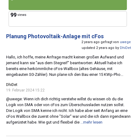
99
views
Planung Photovoltaik-Anlage mit cFos
2 years ago gefragt von
uwege
updated 2 years ago by
DhiDet
Hallo, ich hoffe, meine Anfrage macht keinen großen Aufwand und
jemand kann sie "aus dem Stegreif" beantworten: Aktuell habe ich
bereits eine herkömmliche cFos-Wallbox (altes Gehäuse, mit
eingebauten S0-Zähler). Nun plane ich den Bau einer 15 KWp-Pho...
DhiDet
19. Februar 2024 15:22
@uwege: Wenn ich dich richtig verstehe willst du wissen ob du die
Logik von SMA oder von cFos zum Überschussladen nutzen sollst.
Die Logik von SMA kenne ich nicht. Ich habe aber seit Anfang an eine
cFos Wallbox die zuerst ohne "Solar" war und die ich dann irgendwann
aufgerüstet habe. Wie gut und flexibel die
...mehr lesen