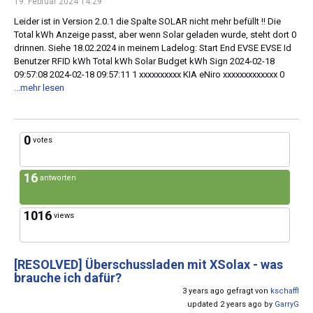
19. Februar 2024 14:29
Leider ist in Version 2.0.1 die Spalte SOLAR nicht mehr befüllt !! Die
Total kWh Anzeige passt, aber wenn Solar geladen wurde, steht dort 0
drinnen. Siehe 18.02.2024 in meinem Ladelog: Start End EVSE EVSE Id
Benutzer RFID kWh Total kWh Solar Budget kWh Sign 2024-02-18
09:57:08 2024-02-18 09:57:11 1 xxxxxxxxxx KIA eNiro xxxxxxxxxxxxx 0
...mehr lesen
0
votes
16
antworten
1016
views
[RESOLVED]
Überschussladen mit XSolax - was
brauche ich dafür?
3 years ago gefragt von
kschaffl
updated 2 years ago by
GarryG