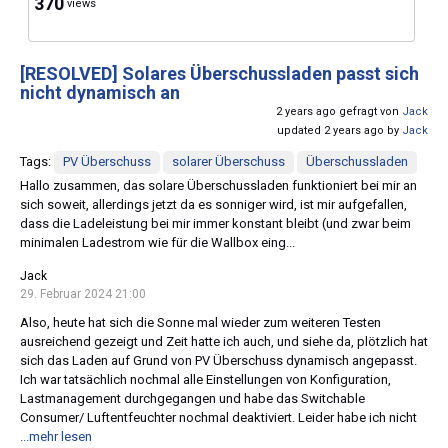
370
views
[RESOLVED]
Solares Überschussladen passt sich
nicht dynamisch an
2 years ago gefragt von
Jack
updated 2 years ago by
Jack
Tags:
PV Überschuss
solarer Überschuss
Überschussladen
Hallo zusammen, das solare Überschussladen funktioniert bei mir an
sich soweit, allerdings jetzt da es sonniger wird, ist mir aufgefallen,
dass die Ladeleistung bei mir immer konstant bleibt (und zwar beim
minimalen Ladestrom wie für die Wallbox eing...
Jack
29. Februar 2024 21:00
Also, heute hat sich die Sonne mal wieder zum weiteren Testen
ausreichend gezeigt und Zeit hatte ich auch, und siehe da, plötzlich hat
sich das Laden auf Grund von PV Überschuss dynamisch angepasst.
Ich war tatsächlich nochmal alle Einstellungen von Konfiguration,
Lastmanagement durchgegangen und habe das Switchable
Consumer/ Luftentfeuchter nochmal deaktiviert. Leider habe ich nicht
...mehr lesen