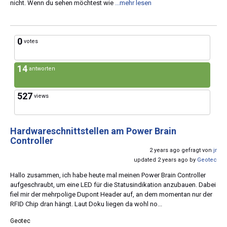
nicht. Wenn du sehen möchtest wie
...mehr lesen
0
votes
14
antworten
527
views
Hardwareschnittstellen am Power Brain
Controller
2 years ago gefragt von
jr
updated 2 years ago by
Geotec
Hallo zusammen, ich habe heute mal meinen Power Brain Controller
aufgeschraubt, um eine LED für die Statusindikation anzubauen. Dabei
fiel mir der mehrpolige Dupont Header auf, an dem momentan nur der
RFID Chip dran hängt. Laut Doku liegen da wohl no...
Geotec