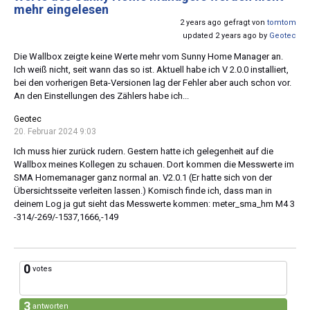
mehr eingelesen
2 years ago gefragt von
tomtom
updated 2 years ago by
Geotec
Die Wallbox zeigte keine Werte mehr vom Sunny Home Manager an.
Ich weiß nicht, seit wann das so ist. Aktuell habe ich V 2.0.0 installiert,
bei den vorherigen Beta-Versionen lag der Fehler aber auch schon vor.
An den Einstellungen des Zählers habe ich...
Geotec
20. Februar 2024 9:03
Ich muss hier zurück rudern. Gestern hatte ich gelegenheit auf die
Wallbox meines Kollegen zu schauen. Dort kommen die Messwerte im
SMA Homemanager ganz normal an. V2.0.1 (Er hatte sich von der
Übersichtsseite verleiten lassen.) Komisch finde ich, dass man in
deinem Log ja gut sieht das Messwerte kommen: meter_sma_hm M4 3
-314/-269/-1537,1666,-149
0
votes
3
antworten