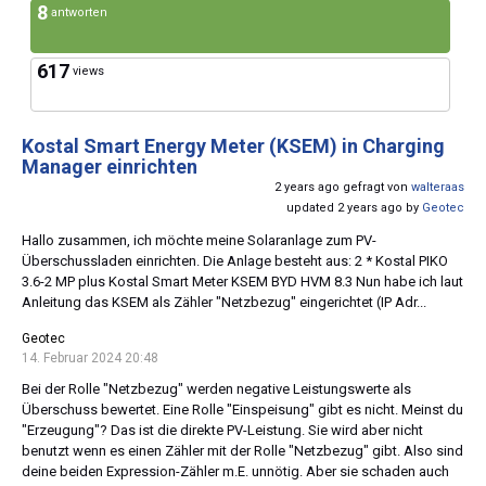
8
antworten
617
views
Kostal Smart Energy Meter (KSEM) in Charging
Manager einrichten
2 years ago gefragt von
walteraas
updated 2 years ago by
Geotec
Hallo zusammen, ich möchte meine Solaranlage zum PV-
Überschussladen einrichten. Die Anlage besteht aus: 2 * Kostal PIKO
3.6-2 MP plus Kostal Smart Meter KSEM BYD HVM 8.3 Nun habe ich laut
Anleitung das KSEM als Zähler "Netzbezug" eingerichtet (IP Adr...
Geotec
14. Februar 2024 20:48
Bei der Rolle "Netzbezug" werden negative Leistungswerte als
Überschuss bewertet. Eine Rolle "Einspeisung" gibt es nicht. Meinst du
"Erzeugung"? Das ist die direkte PV-Leistung. Sie wird aber nicht
benutzt wenn es einen Zähler mit der Rolle "Netzbezug" gibt. Also sind
deine beiden Expression-Zähler m.E. unnötig. Aber sie schaden auch