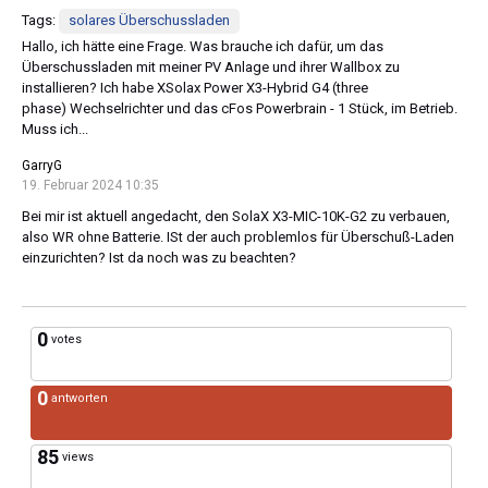
Tags:
solares Überschussladen
Hallo, ich hätte eine Frage. Was brauche ich dafür, um das
Überschussladen mit meiner PV Anlage und ihrer Wallbox zu
installieren? Ich habe XSolax Power X3-Hybrid G4 (three
phase) Wechselrichter und das cFos Powerbrain - 1 Stück, im Betrieb.
Muss ich...
GarryG
19. Februar 2024 10:35
Bei mir ist aktuell angedacht, den SolaX X3-MIC-10K-G2 zu verbauen,
also WR ohne Batterie. ISt der auch problemlos für Überschuß-Laden
einzurichten? Ist da noch was zu beachten?
0
votes
0
antworten
85
views