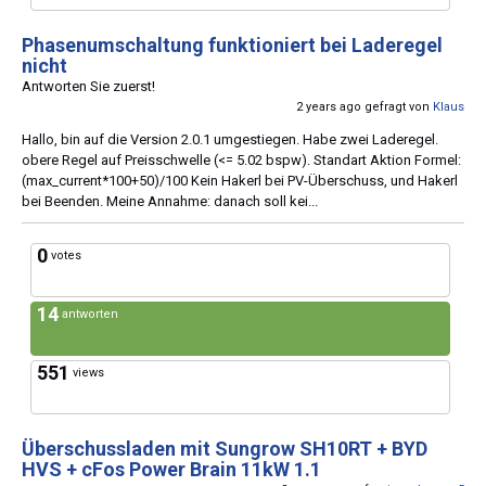
Phasenumschaltung funktioniert bei Laderegel
nicht
Antworten Sie zuerst!
2 years ago gefragt von
Klaus
Hallo, bin auf die Version 2.0.1 umgestiegen. Habe zwei Laderegel.
obere Regel auf Preisschwelle (<= 5.02 bspw). Standart Aktion Formel:
(max_current*100+50)/100 Kein Hakerl bei PV-Überschuss, und Hakerl
bei Beenden. Meine Annahme: danach soll kei...
0
votes
14
antworten
551
views
Überschussladen mit Sungrow SH10RT + BYD
HVS + cFos Power Brain 11kW 1.1