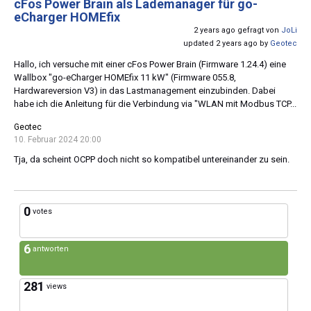
cFos Power Brain als Lademanager für go-
eCharger HOMEfix
2 years ago gefragt von
JoLi
updated 2 years ago by
Geotec
Hallo, ich versuche mit einer cFos Power Brain (Firmware 1.24.4) eine
Wallbox "go-eCharger HOMEfix 11 kW" (Firmware 055.8,
Hardwareversion V3) in das Lastmanagement einzubinden. Dabei
habe ich die Anleitung für die Verbindung via "WLAN mit Modbus TCP...
Geotec
10. Februar 2024 20:00
Tja, da scheint OCPP doch nicht so kompatibel untereinander zu sein.
0
votes
6
antworten
281
views