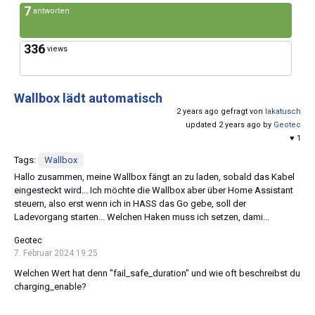
7
antworten
336
views
Wallbox lädt automatisch
2 years ago gefragt von
lakatusch
updated 2 years ago by
Geotec
♥ 1
Tags:
Wallbox
Hallo zusammen, meine Wallbox fängt an zu laden, sobald das Kabel
eingesteckt wird... Ich möchte die Wallbox aber über Home Assistant
steuern, also erst wenn ich in HASS das Go gebe, soll der
Ladevorgang starten... Welchen Haken muss ich setzen, dami...
Geotec
7. Februar 2024 19:25
Welchen Wert hat denn "fail_safe_duration" und wie oft beschreibst du
charging_enable?