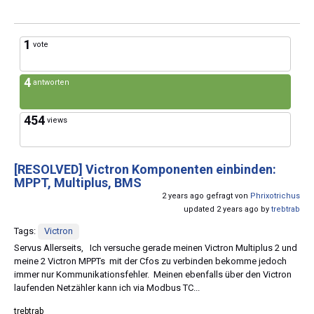
1
vote
4
antworten
454
views
[RESOLVED]
Victron Komponenten einbinden:
MPPT, Multiplus, BMS
2 years ago gefragt von
Phrixotrichus
updated 2 years ago by
trebtrab
Tags:
Victron
Servus Allerseits, Ich versuche gerade meinen Victron Multiplus 2 und
meine 2 Victron MPPTs mit der Cfos zu verbinden bekomme jedoch
immer nur Kommunikationsfehler. Meinen ebenfalls über den Victron
laufenden Netzähler kann ich via Modbus TC...
trebtrab