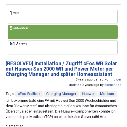
1
vote
5
antworten
517
views
[RESOLVED]
Installation / Zugriff cFos WB Solar
mit Huawei Sun 2000 WR und Power Meter per
Charging Manager und später Homeassistant
3 years ago gefragt von
holger
updated 2 years ago by
dismantled
Tags:
cFos Wallbox
Charging Manager
Huawei
Modbus
Ich bekomme bald eine PV mit Huawei Sun 2000 Wechselrichter und
dem "Power Meter" und überlege die cFos Wallbox für dynamisches
Überschusladen einzusetzen. Die Huawei-Komponenten könnte ich
vermutlich per Modbus (TCP) an einen lokalen Server (x86 Arc...
dismantled