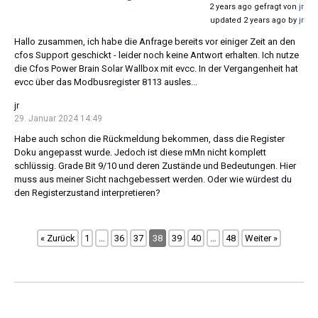
2 years ago gefragt von
jr
updated 2 years ago by
jr
Hallo zusammen, ich habe die Anfrage bereits vor einiger Zeit an den
cfos Support geschickt - leider noch keine Antwort erhalten. Ich nutze
die Cfos Power Brain Solar Wallbox mit evcc. In der Vergangenheit hat
evcc über das Modbusregister 8113 ausles...
jr
29. Januar 2024 14:49
Habe auch schon die Rückmeldung bekommen, dass die Register
Doku angepasst wurde. Jedoch ist diese mMn nicht komplett
schlüssig. Grade Bit 9/10 und deren Zustände und Bedeutungen. Hier
muss aus meiner Sicht nachgebessert werden. Oder wie würdest du
den Registerzustand interpretieren?
« Zurück
1
…
36
37
38
39
40
…
48
Weiter »