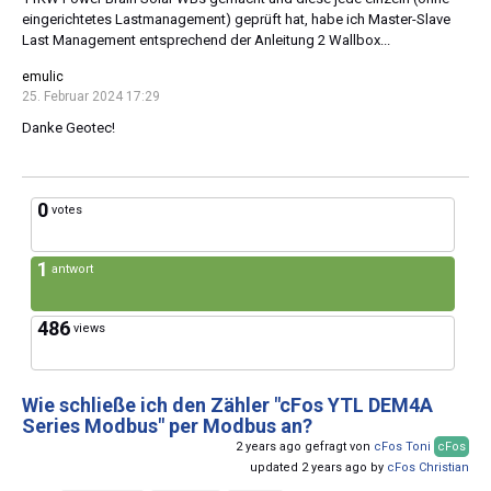
eingerichtetes Lastmanagement) geprüft hat, habe ich Master-Slave
Last Management entsprechend der Anleitung 2 Wallbox...
emulic
25. Februar 2024 17:29
Danke Geotec!
0
votes
1
antwort
486
views
Wie schließe ich den Zähler "cFos YTL DEM4A
Series Modbus" per Modbus an?
2 years ago gefragt von
cFos Toni
cFos
updated 2 years ago by
cFos Christian