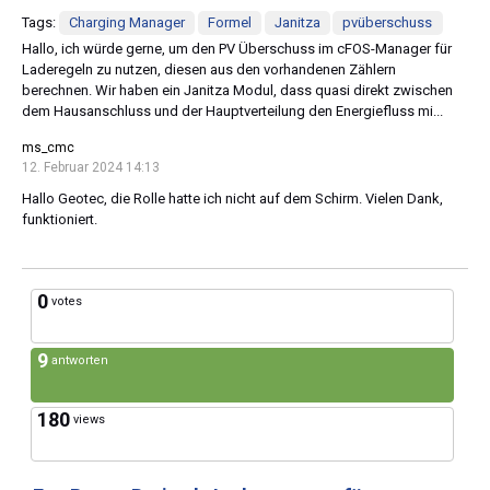
Tags:
Charging Manager
Formel
Janitza
pvüberschuss
Hallo, ich würde gerne, um den PV Überschuss im cFOS-Manager für
Laderegeln zu nutzen, diesen aus den vorhandenen Zählern
berechnen. Wir haben ein Janitza Modul, dass quasi direkt zwischen
dem Hausanschluss und der Hauptverteilung den Energiefluss mi...
ms_cmc
12. Februar 2024 14:13
Hallo Geotec, die Rolle hatte ich nicht auf dem Schirm. Vielen Dank,
funktioniert.
0
votes
9
antworten
180
views