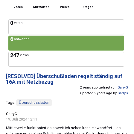
Votes
Antworten
Views
Fragen
0
votes
6
antworten
247
views
[RESOLVED]
Überschußladen regelt ständig auf
16A mit Netzbezug
2 years ago gefragt von
GarryG
updated 2 years ago by
GarryG
Tags:
Überschussladen
GarryG
19. Juli 2024 12:11
Mittlerweile funktioniert es soweit ich sehen kann einwandfrei ... es
gab zwar noch einen Schaltungsfehler bei der Kaskadenschaltung, der