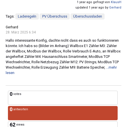
1 year ago gefragt von
KlausH
updated 1 year ago by
Gerhard
Tags:
Laderegeln
PV Überschuss
Überschussladen
Gerhard
28. März 2025 6:34
Hallo interessante Konfig, dachte nicht dass es auch so funktionieren
könnte. Ich habs so (Bilder im Anhang) Wallbox E1 Zähler M3: Zähler
der Wallbox, Modbus der Wallbox, Rolle Verbrauch E-Auto, an Wallbox
angeheftet Zähler M4: Hausanschluss Smartmeter, ModBus TCP
Wechselrichter, Rolle Netzbezug Zähler M12: PV Strings; ModBus TCP
Wechselrichter, Rolle Erzeugung Zähler M9: Batterie Speicher,
...mehr
lesen
0
votes
0
antworten
62
views