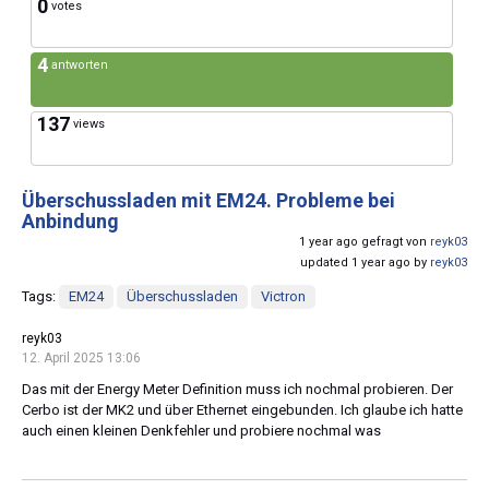
0
votes
4
antworten
137
views
Überschussladen mit EM24. Probleme bei
Anbindung
1 year ago gefragt von
reyk03
updated 1 year ago by
reyk03
Tags:
EM24
Überschussladen
Victron
reyk03
12. April 2025 13:06
Das mit der Energy Meter Definition muss ich nochmal probieren. Der
Cerbo ist der MK2 und über Ethernet eingebunden. Ich glaube ich hatte
auch einen kleinen Denkfehler und probiere nochmal was