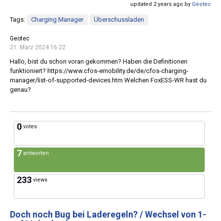
updated 2 years ago by
Geotec
Tags:
Charging Manager
Überschussladen
Geotec
21. März 2024 16:22
Hallo, bist du schon voran gekommen? Haben die Definitionen
funktioniert? https://www.cfos-emobility.de/de/cfos-charging-
manager/list-of-supported-devices.htm Welchen FoxESS-WR hast du
genau?
0
votes
7
antworten
233
views
Doch noch Bug bei Laderegeln? / Wechsel von 1-