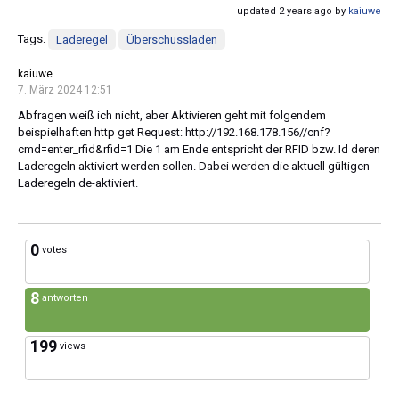
updated 2 years ago by
kaiuwe
Tags:
Laderegel
Überschussladen
kaiuwe
7. März 2024 12:51
Abfragen weiß ich nicht, aber Aktivieren geht mit folgendem
beispielhaften http get Request: http://192.168.178.156//cnf?
cmd=enter_rfid&rfid=1 Die 1 am Ende entspricht der RFID bzw. Id deren
Laderegeln aktiviert werden sollen. Dabei werden die aktuell gültigen
Laderegeln de-aktiviert.
0
votes
8
antworten
199
views