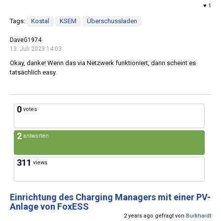
♥ 1
Tags:
Kostal
KSEM
Überschussladen
DaveG1974
13. Juli 2023 14:03
Okay, danke! Wenn das via Netzwerk funktioniert, dann scheint es
tatsächlich easy.
0
votes
2
antworten
311
views
Einrichtung des Charging Managers mit einer PV-
Anlage von FoxESS
2 years ago gefragt von
Burkhardt