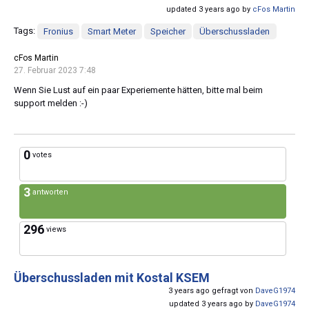
updated 3 years ago by
cFos Martin
Tags:
Fronius
Smart Meter
Speicher
Überschussladen
cFos Martin
27. Februar 2023 7:48
Wenn Sie Lust auf ein paar Experiemente hätten, bitte mal beim
support melden :-)
0
votes
3
antworten
296
views
Überschussladen mit Kostal KSEM
3 years ago gefragt von
DaveG1974
updated 3 years ago by
DaveG1974