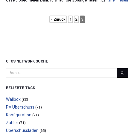
Case closed, vielen Dank fürs "auf die Sprünge helfen". Es
...mehr lesen
« Zurück
1
2
3
CFOS NETWORK SUCHE
BELIEBTE TAGS
Wallbox
(83)
PV Überschuss
(71)
Konfiguration
(71)
Zähler
(71)
Überschussladen
(65)