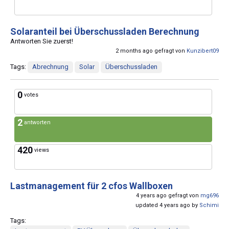
Solaranteil bei Überschussladen Berechnung
Antworten Sie zuerst!
2 months ago gefragt von
Kunzibert09
Tags:
Abrechnung
Solar
Überschussladen
0
votes
2
antworten
420
views
Lastmanagement für 2 cfos Wallboxen
4 years ago gefragt von
mg696
updated 4 years ago by
Schimi
Tags: