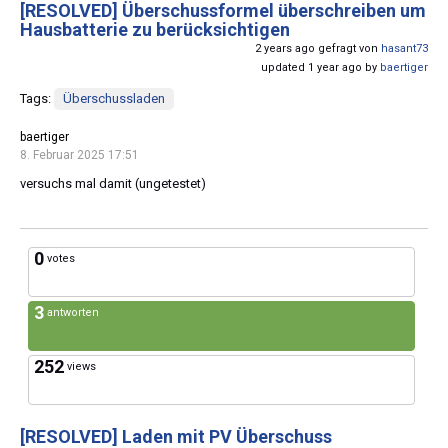
[RESOLVED]
Überschussformel überschreiben um
Hausbatterie zu berücksichtigen
2 years ago gefragt von
hasant73
updated 1 year ago by
baertiger
Tags:
Überschussladen
baertiger
8. Februar 2025 17:51
versuchs mal damit (ungetestet)
0
votes
3
antworten
252
views
[RESOLVED]
Laden mit PV Überschuss