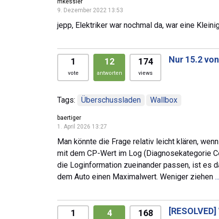
mkessler
9. Dezember 2022 13:53
jepp, Elektriker war nochmal da, war eine Klein
Nur 15.2 vo
1
12
174
vote
antworten
views
Tags:
Überschussladen
Wallbox
baertiger
1. April 2026 13:27
Man könnte die Frage relativ leicht klären, we
mit dem CP-Wert im Log (Diagnosekategorie Con
die Loginformation zueinander passen, ist es da
dem Auto einen Maximalwert. Weniger ziehen
.
[RESOLVED]
1
4
168