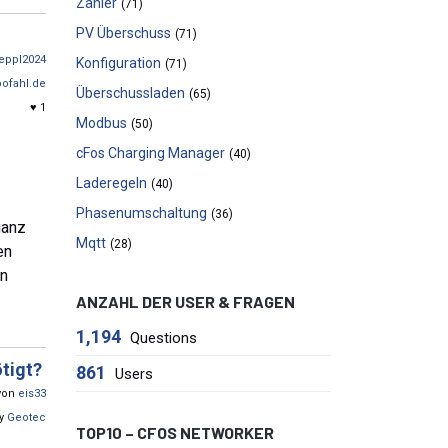
Zähler
(71)
PV Überschuss
(71)
eppl2024
Konfiguration
(71)
ofahl.de
Überschussladen
(65)
♥ 1
Modbus
(50)
cFos Charging Manager
(40)
Laderegeln
(40)
Phasenumschaltung
(36)
ganz
Mqtt
(28)
en
on
ANZAHL DER USER & FRAGEN
1,194
Questions
tigt?
861
Users
 von
eis33
by
Geotec
TOP10 – CFOS NETWORKER