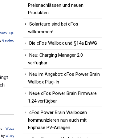
Preisnachlässen und neuen
Produkten…
Solarteure sind bei cFos
willkommen!
khawkCQC
by
Geotec
Die cFos Wallbox und §14a EnWG
Neu: Charging Manager 2.0
verfügbar
Neu im Angebot: cFos Power Brain
ängt
Wallbox Plug-In
och
Neue cFos Power Brain Firmware
1.24 verfügbar
cFos Power Brain Wallboxen
kommunizieren nun auch mit
Enphase PV-Anlagen
 von
Wuzy
o by
Wuzy