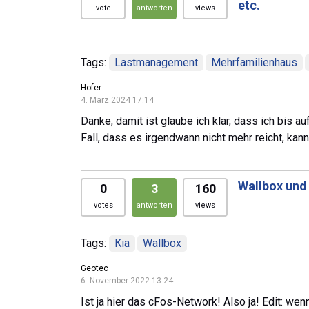
etc.
vote
antworten
views
Tags:
Lastmanagement
Mehrfamilienhaus
Hofer
4. März 2024 17:14
Danke, damit ist glaube ich klar, dass ich bis
Fall, dass es irgendwann nicht mehr reicht, kann
Wallbox und 
0
3
160
votes
antworten
views
Tags:
Kia
Wallbox
Geotec
6. November 2022 13:24
Ist ja hier das cFos-Network! Also ja! Edit: w