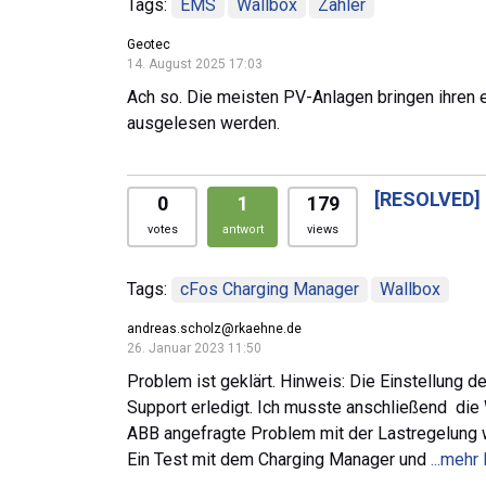
Tags:
EMS
Wallbox
Zähler
Geotec
14. August 2025 17:03
Ach so. Die meisten PV-Anlagen bringen ihren 
ausgelesen werden.
[RESOLVED]
0
1
179
votes
antwort
views
Tags:
cFos Charging Manager
Wallbox
andreas.scholz@rkaehne.de
26. Januar 2023 11:50
Problem ist geklärt. Hinweis: Die Einstellung
Support erledigt. Ich musste anschließend die 
ABB angefragte Problem mit der Lastregelung wu
Ein Test mit dem Charging Manager und
...mehr