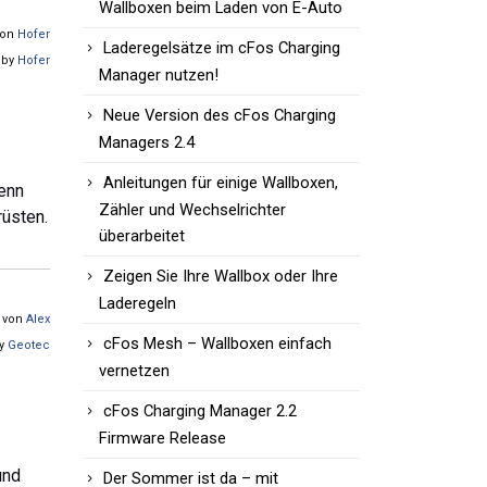
Wallboxen beim Laden von E-Auto
von
Hofer
Laderegelsätze im cFos Charging
 by
Hofer
Manager nutzen!
Neue Version des cFos Charging
Managers 2.4
Anleitungen für einige Wallboxen,
denn
Zähler und Wechselrichter
rüsten.
überarbeitet
Zeigen Sie Ihre Wallbox oder Ihre
Laderegeln
t von
Alex
cFos Mesh – Wallboxen einfach
by
Geotec
vernetzen
cFos Charging Manager 2.2
Firmware Release
und
Der Sommer ist da – mit