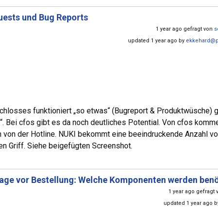
ests und Bug Reports
1 year ago gefragt von
s
updated 1 year ago by
ekkehard@p
schlosses funktioniert „so etwas“ (Bugreport & Produktwüsche) 
. Bei cfos gibt es da noch deutliches Potential. Von cfos komm
 von der Hotline. NUKI bekommt eine beeindruckende Anzahl v
 den Griff. Siehe beigefügten Screenshot.
age vor Bestellung: Welche Komponenten werden benö
1 year ago gefragt
updated 1 year ago 