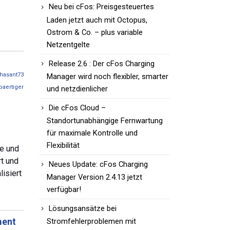
Neu bei cFos: Preisgesteuertes
Laden jetzt auch mit Octopus,
Ostrom & Co. – plus variable
Netzentgelte
Release 2.6 : Der cFos Charging
hasant73
Manager wird noch flexibler, smarter
baertiger
und netzdienlicher
Die cFos Cloud –
Standortunabhängige Fernwartung
für maximale Kontrolle und
Flexibilität
te und
t und
Neues Update: cFos Charging
isiert
Manager Version 2.4.13 jetzt
verfügbar!
Lösungsansätze bei
ment
Stromfehlerproblemen mit