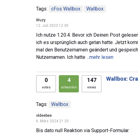
Tags:
cFos Wallbox
Wallbox
Wuzy
12. Juli 2023 12:30
Ich nutze 1.20.4. Bevor ich Deinen Post gelesen
ich es ursprünglich auch getan hatte. Jetzt ko
mal den Benutzernamen geändert und gespeiche
Nutzernamen. Ich hatte
...mehr lesen
Wallbox: Cr
0
4
147
votes
antworten
views
Tags:
Wallbox
oldeebee
6. März 2024 21:20
Bis dato null Reaktion via Support-Formular.