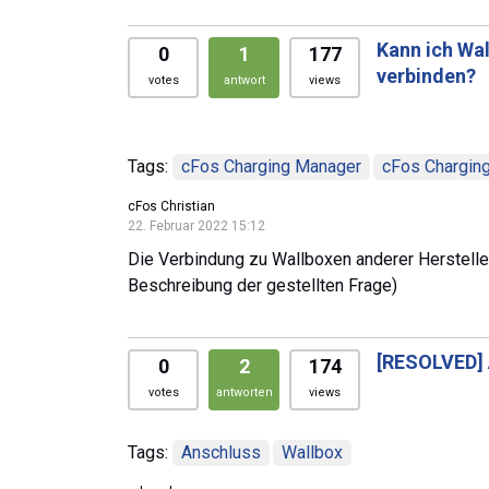
Kann ich Wal
0
1
177
verbinden?
votes
antwort
views
Tags:
cFos Charging Manager
cFos Chargin
cFos Christian
22. Februar 2022 15:12
Die Verbindung zu Wallboxen anderer Hersteller
Beschreibung der gestellten Frage)
[RESOLVED]
0
2
174
votes
antworten
views
Tags:
Anschluss
Wallbox