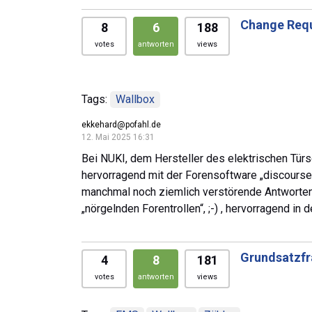
Change Requ
8
6
188
votes
antworten
views
Tags:
Wallbox
ekkehard@pofahl.de
12. Mai 2025 16:31
Bei NUKI, dem Hersteller des elektrischen Tür
hervorragend mit der Forensoftware „discourse“
manchmal noch ziemlich verstörende Antworten
„nörgelnden Forentrollen“, ;-) , hervorragend in
Grundsatzfr
4
8
181
votes
antworten
views