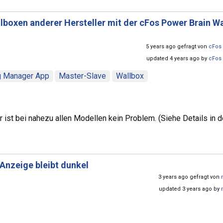
lboxen anderer Hersteller mit der cFos Power Brain W
5 years ago gefragt von
cFos 
updated 4 years ago by
cFos 
g Manager App
Master-Slave
Wallbox
 ist bei nahezu allen Modellen kein Problem. (Siehe Details in d
Anzeige bleibt dunkel
3 years ago gefragt von
updated 3 years ago by