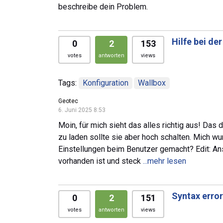
beschreibe dein Problem.
Hilfe bei de
0
2
153
votes
antworten
views
Tags:
Konfiguration
Wallbox
Geotec
6. Juni 2025 8:53
Moin, für mich sieht das alles richtig aus! Das 
zu laden sollte sie aber hoch schalten. Mich wu
Einstellungen beim Benutzer gemacht? Edit: A
vorhanden ist und steck
...mehr lesen
Syntax error
0
2
151
votes
antworten
views