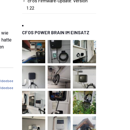
cFos Firmware-Update: Version
1.22
CFOS POWER BRAIN IM EINSATZ
, wie
 hatte
en
oldeebee
oldeebee