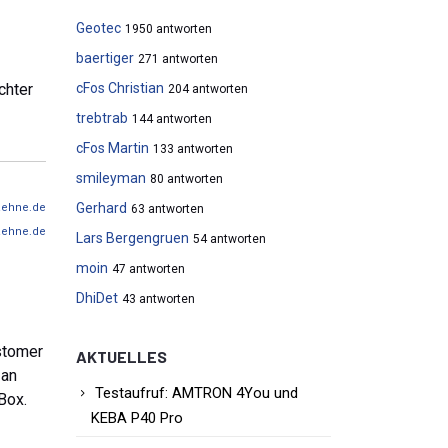
Geotec
1950 antworten
baertiger
271 antworten
chter
cFos Christian
204 antworten
trebtrab
144 antworten
cFos Martin
133 antworten
smileyman
80 antworten
Gerhard
aehne.de
63 antworten
aehne.de
Lars Bergengruen
54 antworten
moin
47 antworten
DhiDet
43 antworten
stomer
AKTUELLES
 an
Testaufruf: AMTRON 4You und
Box.
KEBA P40 Pro