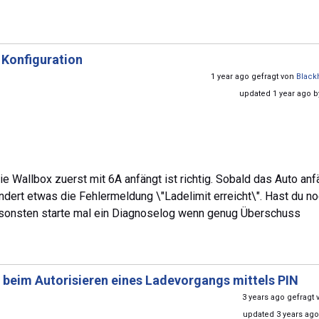
r Konfiguration
1 year ago gefragt von
Blac
updated 1 year ago 
die Wallbox zuerst mit 6A anfängt ist richtig. Sobald das Auto anf
ndert etwas die Fehlermeldung \"Ladelimit erreicht\". Hast du n
nsonsten starte mal ein Diagnoselog wenn genug Überschuss
 beim Autorisieren eines Ladevorgangs mittels PIN
3 years ago gefragt
updated 3 years ag