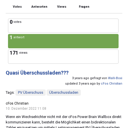
Votes
Antworten
Views
Fragen
0
votes
1
antwort
171
views
Quasi Überschussladen???
3 years ago gefragt von
Walli-Boxi
updated 3 years ago by
cFos Christian
Tags:
PV Überschuss
Überschussladen
cFos Christian
10. Dezember 2022 11:08
Wenn ein Wechselrichter nicht mit der cFos Power Brain Wallbox direkt
kommunizieren kann, besteht die Möglichkeit einen bidirektionalen
Zähler einzusetzen um mittels Lastmanagement PV Überschussladen