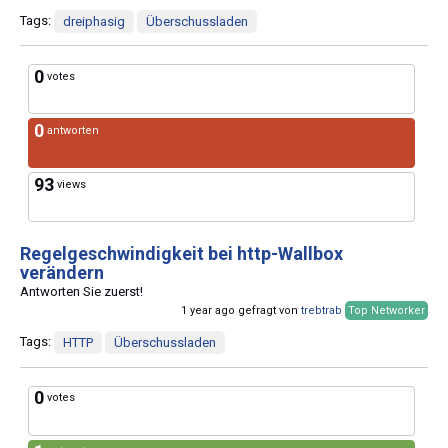
Tags:
dreiphasig
Überschussladen
0
votes
0
antworten
93
views
Regelgeschwindigkeit bei http-Wallbox
verändern
Antworten Sie zuerst!
1 year ago gefragt von
trebtrab
Top Networker
Tags:
HTTP
Überschussladen
0
votes