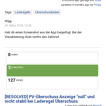
4 months ago gefragt von
toralf
updated 4 months ago by
Phlpp
Tags:
Laderegeln
Überschussladen
Phlpp
26. März 2026 19:35
Hab dir einen Screenshot aus der App beigefügt. Bei der
Visualisierung oben rechts das Zahnrad.
0
votes
3
antworten
127
views
[RESOLVED]
PV-Überschuss Anzeige "null" und
nicht stabil bei Laderegel Überschuss
1 year ago gefragt von
Rebe9