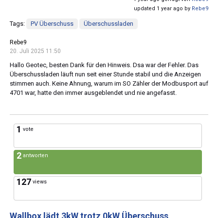
updated 1 year ago by
Rebe9
Tags:
PV Überschuss
Überschussladen
Rebe9
20. Juli 2025 11:50
Hallo Geotec, besten Dank für den Hinweis. Dsa war der Fehler. Das
Überschussladen läuft nun seit einer Stunde stabil und die Anzeigen
stimmen auch. Keine Ahnung, warum im SO Zähler der Modbusport auf
4701 war, hatte den immer ausgeblendet und nie angefasst.
1
vote
2
antworten
127
views
Wallbox lädt 3kW trotz 0kW Überschuss