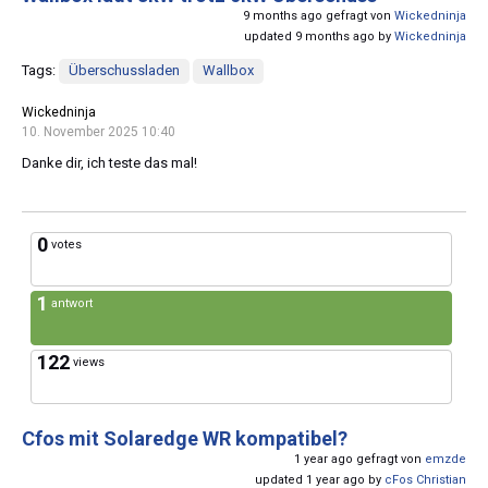
9 months ago gefragt von
Wickedninja
updated 9 months ago by
Wickedninja
Tags:
Überschussladen
Wallbox
Wickedninja
10. November 2025 10:40
Danke dir, ich teste das mal!
0
votes
1
antwort
122
views
Cfos mit Solaredge WR kompatibel?
1 year ago gefragt von
emzde
updated 1 year ago by
cFos Christian