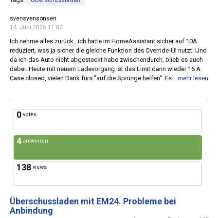
svensvensonsen
14. Juni 2025 11:00
Ich nehme alles zurück.. ich hatte im HomeAssistant sicher auf 10A
reduziert, was ja sicher die gleiche Funktion des Override-UI nutzt. Und
da ich das Auto nicht abgesteckt habe zwischendurch, blieb es auch
dabei. Heute mit neuem Ladevorgang ist das Limit dann wieder 16 A.
Case closed, vielen Dank fürs "auf die Sprünge helfen". Es
...mehr lesen
0
votes
4
antworten
138
views
Überschussladen mit EM24. Probleme bei
Anbindung