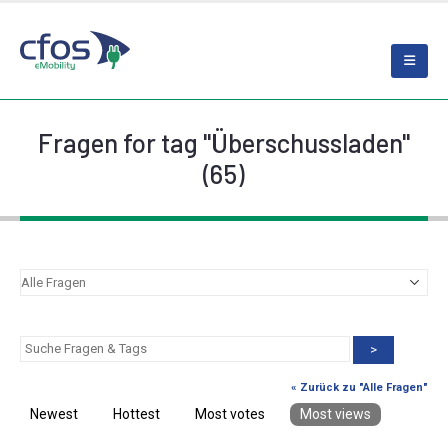
Fragen for tag "Überschussladen"
(65)
>
« Zurück zu "Alle Fragen"
Newest
Hottest
Most votes
Most views