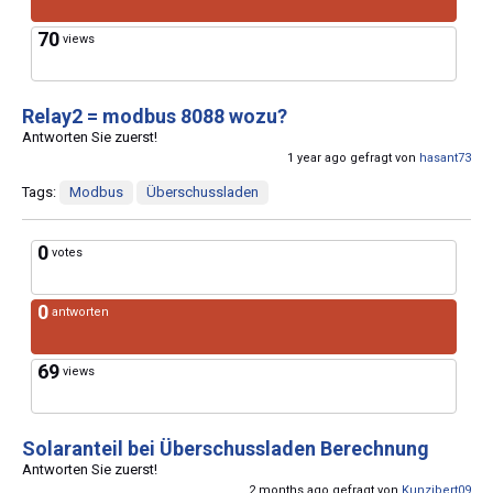
70
views
Relay2 = modbus 8088 wozu?
Antworten Sie zuerst!
1 year ago gefragt von
hasant73
Tags:
Modbus
Überschussladen
0
votes
0
antworten
69
views
Solaranteil bei Überschussladen Berechnung
Antworten Sie zuerst!
2 months ago gefragt von
Kunzibert09