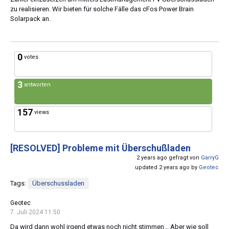
zu realisieren. Wir bieten für solche Fälle das cFos Power Brain
Solarpack an.
0
votes
3
antworten
157
views
[RESOLVED]
Probleme mit Überschußladen
2 years ago gefragt von
GarryG
updated 2 years ago by
Geotec
Tags:
Überschussladen
Geotec
7. Juli 2024 11:50
Da wird dann wohl irgend etwas noch nicht stimmen... Aber wie soll