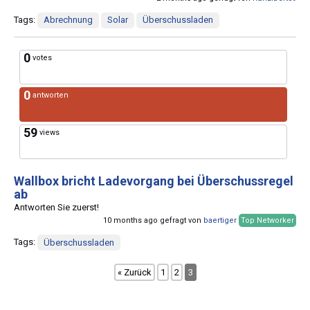
Tags:
Abrechnung
Solar
Überschussladen
0
votes
0
antworten
59
views
Wallbox bricht Ladevorgang bei Überschussregel
ab
Antworten Sie zuerst!
10 months ago gefragt von
baertiger
Top Networker
Tags:
Überschussladen
« Zurück
1
2
3