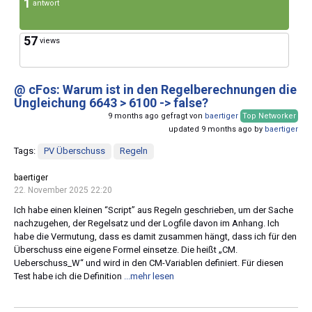
1
antwort
57
views
@ cFos: Warum ist in den Regelberechnungen die
Ungleichung 6643 > 6100 -> false?
9 months ago gefragt von
baertiger
Top Networker
updated 9 months ago by
baertiger
Tags:
PV Überschuss
Regeln
baertiger
22. November 2025 22:20
Ich habe einen kleinen “Script” aus Regeln geschrieben, um der Sache
nachzugehen, der Regelsatz und der Logfile davon im Anhang. Ich
habe die Vermutung, dass es damit zusammen hängt, dass ich für den
Überschuss eine eigene Formel einsetze. Die heißt „CM.
Ueberschuss_W“ und wird in den CM-Variablen definiert. Für diesen
Test habe ich die Definition
...mehr lesen