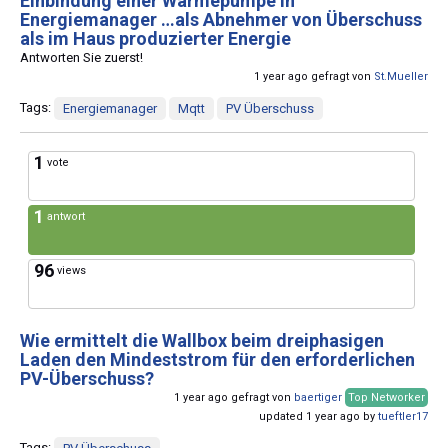
Einbindung einer Wärmepumpe in
Energiemanager …als Abnehmer von Überschuss
als im Haus produzierter Energie
Antworten Sie zuerst!
1 year ago gefragt von
St.Mueller
Tags:
Energiemanager
Mqtt
PV Überschuss
1
vote
1
antwort
96
views
Wie ermittelt die Wallbox beim dreiphasigen
Laden den Mindeststrom für den erforderlichen
PV-Überschuss?
1 year ago gefragt von
baertiger
Top Networker
updated 1 year ago by
tueftler17