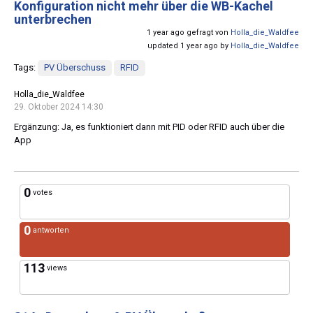
Konfiguration nicht mehr über die WB-Kachel
unterbrechen
1 year ago gefragt von
Holla_die_Waldfee
updated 1 year ago by
Holla_die_Waldfee
Tags:
PV Überschuss
RFID
Holla_die_Waldfee
29. Oktober 2024 14:30
Ergänzung: Ja, es funktioniert dann mit PID oder RFID auch über die
App
0
votes
0
antworten
113
views