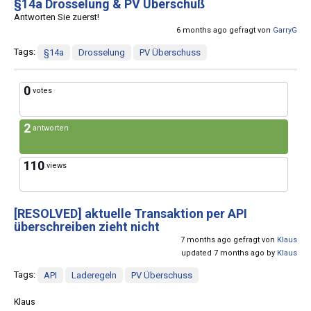
§14a Drosselung & PV Überschuß
Antworten Sie zuerst!
6 months ago gefragt von
GarryG
Tags:
§14a
Drosselung
PV Überschuss
0
votes
2
antworten
110
views
[RESOLVED]
aktuelle Transaktion per API
überschreiben zieht nicht
7 months ago gefragt von
Klaus
updated 7 months ago by
Klaus
Tags:
API
Laderegeln
PV Überschuss
Klaus