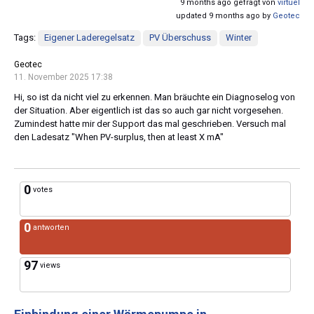
9 months ago gefragt von
virtuel
updated 9 months ago by
Geotec
Tags:
Eigener Laderegelsatz
PV Überschuss
Winter
Geotec
11. November 2025 17:38
Hi, so ist da nicht viel zu erkennen. Man bräuchte ein Diagnoselog von
der Situation. Aber eigentlich ist das so auch gar nicht vorgesehen.
Zumindest hatte mir der Support das mal geschrieben. Versuch mal
den Ladesatz "When PV-surplus, then at least X mA"
0
votes
0
antworten
97
views