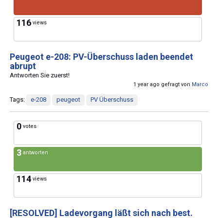
116
views
Peugeot e-208: PV-Überschuss laden beendet
abrupt
Antworten Sie zuerst!
1 year ago gefragt von
Marco
Tags:
e-208
peugeot
PV Überschuss
0
votes
3
antworten
114
views
[RESOLVED]
Ladevorgang läßt sich nach best.