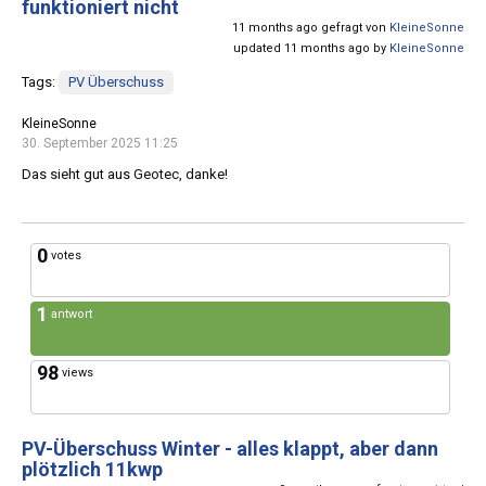
funktioniert nicht
11 months ago gefragt von
KleineSonne
updated 11 months ago by
KleineSonne
Tags:
PV Überschuss
KleineSonne
30. September 2025 11:25
Das sieht gut aus Geotec, danke!
0
votes
1
antwort
98
views
PV-Überschuss Winter - alles klappt, aber dann
plötzlich 11kwp