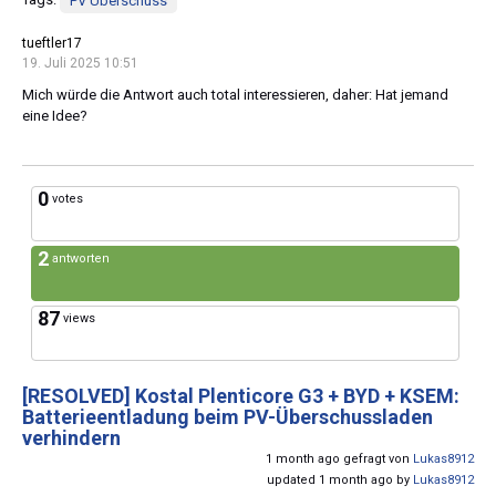
Tags:
PV Überschuss
tueftler17
19. Juli 2025 10:51
Mich würde die Antwort auch total interessieren, daher: Hat jemand
eine Idee?
0
votes
2
antworten
87
views
[RESOLVED]
Kostal Plenticore G3 + BYD + KSEM:
Batterieentladung beim PV-Überschussladen
verhindern
1 month ago gefragt von
Lukas8912
updated 1 month ago by
Lukas8912