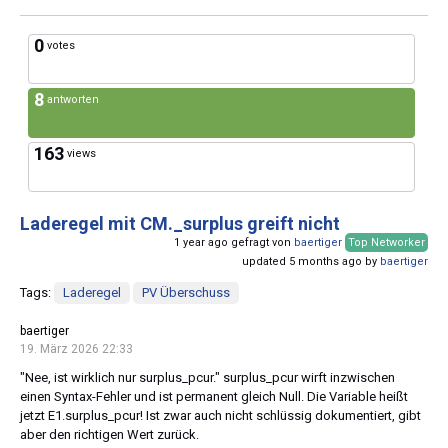
0
votes
8
antworten
163
views
Laderegel mit CM._surplus greift nicht
1 year ago gefragt von
baertiger
Top Networker
updated 5 months ago by
baertiger
Tags:
Laderegel
PV Überschuss
baertiger
19. März 2026 22:33
"Nee, ist wirklich nur surplus_pcur." surplus_pcur wirft inzwischen
einen Syntax-Fehler und ist permanent gleich Null. Die Variable heißt
jetzt E1.surplus_pcur! Ist zwar auch nicht schlüssig dokumentiert, gibt
aber den richtigen Wert zurück.