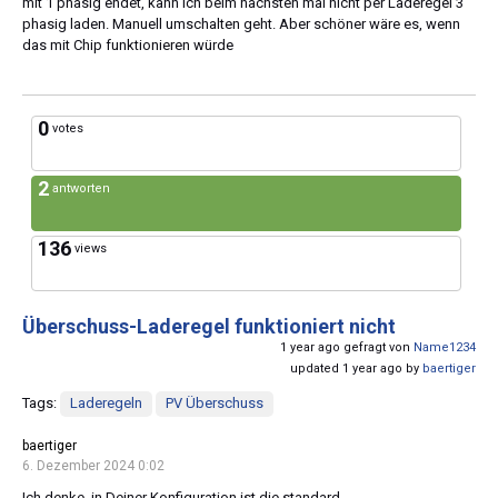
mit 1 phasig endet, kann ich beim nächsten mal nicht per Laderegel 3
phasig laden. Manuell umschalten geht. Aber schöner wäre es, wenn
das mit Chip funktionieren würde
0
votes
2
antworten
136
views
Überschuss-Laderegel funktioniert nicht
1 year ago gefragt von
Name1234
updated 1 year ago by
baertiger
Tags:
Laderegeln
PV Überschuss
baertiger
6. Dezember 2024 0:02
Ich denke, in Deiner Konfiguration ist die standard-