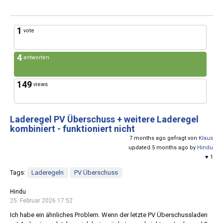
1
vote
4
antworten
149
views
Laderegel PV Überschuss + weitere Laderegel
kombiniert - funktioniert nicht
7 months ago gefragt von
Klaus
updated 5 months ago by
Hindu
♥ 1
Tags:
Laderegeln
PV Überschuss
Hindu
25. Februar 2026 17:52
Ich habe ein ähnliches Problem. Wenn der letzte PV Überschussladen