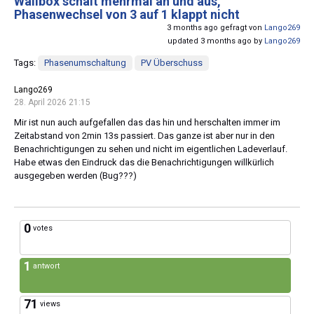
Wallbox schält mehrmal an und aus,
Phasenwechsel von 3 auf 1 klappt nicht
3 months ago gefragt von
Lango269
updated 3 months ago by
Lango269
Tags:
Phasenumschaltung
PV Überschuss
Lango269
28. April 2026 21:15
Mir ist nun auch aufgefallen das das hin und herschalten immer im
Zeitabstand von 2min 13s passiert. Das ganze ist aber nur in den
Benachrichtigungen zu sehen und nicht im eigentlichen Ladeverlauf.
Habe etwas den Eindruck das die Benachrichtigungen willkürlich
ausgegeben werden (Bug???)
0
votes
1
antwort
71
views