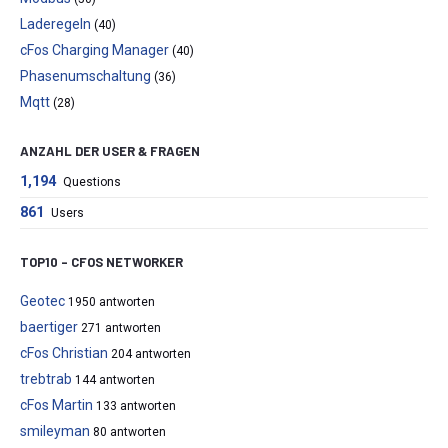
Laderegeln
(40)
cFos Charging Manager
(40)
Phasenumschaltung
(36)
Mqtt
(28)
ANZAHL DER USER & FRAGEN
1,194
Questions
861
Users
TOP10 – CFOS NETWORKER
Geotec
1950 antworten
baertiger
271 antworten
cFos Christian
204 antworten
trebtrab
144 antworten
cFos Martin
133 antworten
smileyman
80 antworten