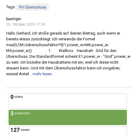
Tags:
PV Überschuss
baertiger
20. Oktober 2025 17:39
Hallo Gerhard, ich stoße gerade auf deinen Beitrag, auch wenn er
bereits etwas zurückliegt. Ich verwende die Formel
max(0,CM.Ueberschussfaktor*(E1.power_w+M6.power_w-
M4.power_w)) 1 Wallbox Hausbatt. Grid für den
Überschuss. Die Standardformel scheint E1.power_w - "Grid".power_w
zu sein. Ich beziehe die Hausbatterie mit ein, weil ich diese nicht
steuern kann. Und mit dem Überschussfaktor kann ich vorgeben,
wieviel Anteil
...mehr lesen
0
votes
3
antworten
127
views