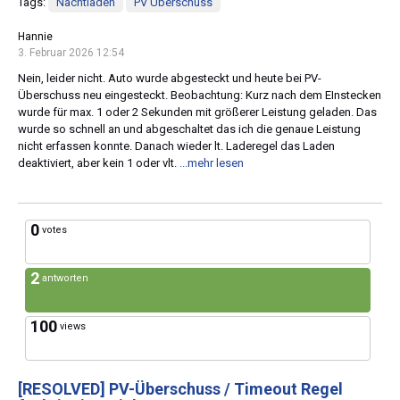
Tags:
Nachtladen
PV Überschuss
Hannie
3. Februar 2026 12:54
Nein, leider nicht. Auto wurde abgesteckt und heute bei PV-
Überschuss neu eingesteckt. Beobachtung: Kurz nach dem EInstecken
wurde für max. 1 oder 2 Sekunden mit größerer Leistung geladen. Das
wurde so schnell an und abgeschaltet das ich die genaue Leistung
nicht erfassen konnte. Danach wieder lt. Laderegel das Laden
deaktiviert, aber kein 1 oder vlt.
...mehr lesen
0
votes
2
antworten
100
views
[RESOLVED]
PV-Überschuss / Timeout Regel