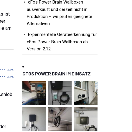
cFos Power Brain Wallboxen
ausverkauft und derzeit nicht in
s ist
Produktion – wir prüfen geeignete
ber
Alternativen
die am
Experimentelle Geräteerkennung für
cFos Power Brain Wallboxen ab
Version 2.12
eppl2024
CFOS POWER BRAIN IM EINSATZ
eppl2024
senlob
oder