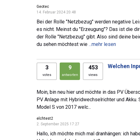
Geotec
14. Februar 2024 20:48
Bei der Rolle "Netzbezug" werden negative Lei
es nicht. Meinst du "Erzeugung"? Das ist die di
der Rolle "Netzbezug" gibt. Also sind deine be
du sehen möchtest wie
...mehr lesen
Welchen Inp
3
9
453
votes
antworten
views
Moin, bin neu hier und möchte in das PV Übersc
PV Anlage mit Hybridwechselrichter und Akku. 
Model S von 2017 welc...
elchtest2
2. September 2025 17:27
Hallo, ich möchte mich mal dranhängen: ich habe d