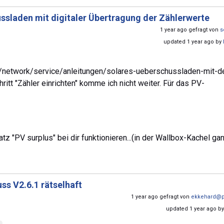
ssladen mit digitaler Übertragung der Zählerwerte
1 year ago gefragt von
s
updated 1 year ago by
e/network/service/anleitungen/solares-ueberschussladen-mit-
itt "Zähler einrichten" komme ich nicht weiter. Für das PV-
tz "PV surplus" bei dir funktionieren...(in der Wallbox-Kachel ga
ss V2.6.1 rätselhaft
1 year ago gefragt von
ekkehard@p
updated 1 year ago b