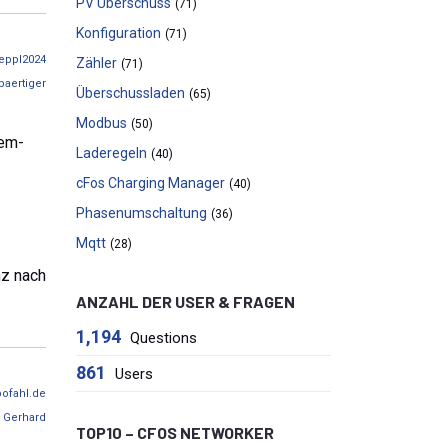
PV Überschuss
(71)
Konfiguration
(71)
eppl2024
Zähler
(71)
baertiger
Überschussladen
(65)
Modbus
(50)
dem-
Laderegeln
(40)
cFos Charging Manager
(40)
Phasenumschaltung
(36)
Mqtt
(28)
nz nach
ANZAHL DER USER & FRAGEN
1,194
Questions
861
Users
ofahl.de
y
Gerhard
TOP10 – CFOS NETWORKER