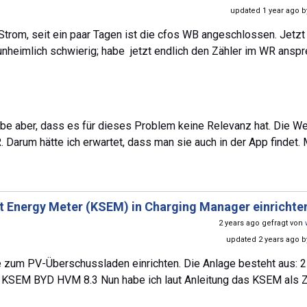
updated 1 year ago 
trom, seit ein paar Tagen ist die cfos WB angeschlossen. Jetzt
s unheimlich schwierig; habe jetzt endlich den Zähler im WR ansp
aube aber, dass es für dieses Problem keine Relevanz hat. Die We
arum hätte ich erwartet, dass man sie auch in der App findet.
t Energy Meter (KSEM) in Charging Manager einrichte
2 years ago gefragt von
updated 2 years ago 
 zum PV-Überschussladen einrichten. Die Anlage besteht aus: 2
 KSEM BYD HVM 8.3 Nun habe ich laut Anleitung das KSEM als Z