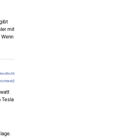
gibt
ler mit
t. Wenn
Nordlicht
elchtest2
owatt
n Tesla
nlage.