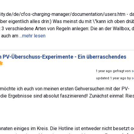
lity.de/de/cfos-charging-manager/documentation/users.htm - da
aber eigentlich alles drin:) Was meinst du mit \"kann ich oben drü
 3 verschiedene Arten von Regeln anlegen: Die an der Wallbox, 
r auch am
...mehr lesen
n PV-Überschuss-Experimente - Ein überraschendes
1 year ago gefragt von
s
updated 1 year ago by
s
möchte ich euch von meinen ersten Gehversuchen mit der PV-
 die Ergebnisse sind absolut faszinierend! Zunächst einmal: Rie
onaten einiges im Kreis. Die Hotline ist entweder nicht besetzt 