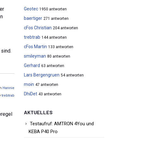
er
Geotec
1950 antworten
on
baertiger
271 antworten
cFos Christian
204 antworten
trebtrab
144 antworten
cFos Martin
133 antworten
 sind.
smileyman
80 antworten
Gerhard
63 antworten
Lars Bergengruen
54 antworten
moin
47 antworten
on
Hannie
DhiDet
43 antworten
y
trebtrab
AKTUELLES
eregel
Testaufruf: AMTRON 4You und
KEBA P40 Pro