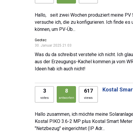
Hallo, seit zwei Wochen produziert meine PV S
versuche ich, die zu konfigurieren. Ich finde e
können, um PV-Üb...
Geotec
30. Januar 2025 21:03
Was du da schreibst verstehe ich nicht. Ich gl
aus der Erzeugungs-Kachel kommen ja vom WR. D
Ideen hab ich auch nicht!
Kostal Smar
3
8
617
votes
antworten
views
Hallo zusammen, ich möchte meine Solaranlage
Kostal PIKO 3.6-2 MP plus Kostal Smart Meter
"Netzbezug" eingerichtet (IP Adr...