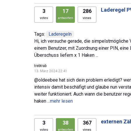
Laderegel PV
3
17
286
votes
antworten
views
Tags:
Laderegeln
Hi, ich versuche gerade, die simpelstmögliche 
einem Benutzer, mit Zuordnung einer PIN, ein
Überschuss liefern x 1 Haken ...
trebtrab
13. März 2024 22:41
@oldeebee hat sich dein problem erledigt? wenn
intensiv damit beschäfigt und glaube nun verst
weiter funktioniert. Auch wann die benutzer re
haken
...mehr lesen
externen Zäh
3
38
367
votes
antworten
views