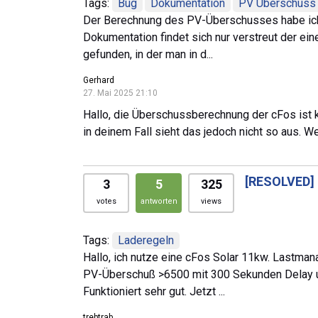
Tags:
Bug
Dokumentation
PV Überschuss
Der Berechnung des PV-Überschusses habe ich no
Dokumentation findet sich nur verstreut der ei
gefunden, in der man in d...
Gerhard
27. Mai 2025 21:10
Hallo, die Überschussberechnung der cFos ist ke
in deinem Fall sieht das jedoch nicht so aus. W
[RESOLVED]
3
5
325
votes
antworten
views
Tags:
Laderegeln
Hallo, ich nutze eine cFos Solar 11kw. Lastman
PV-Überschuß >6500 mit 300 Sekunden Delay un
Funktioniert sehr gut. Jetzt ...
trebtrab