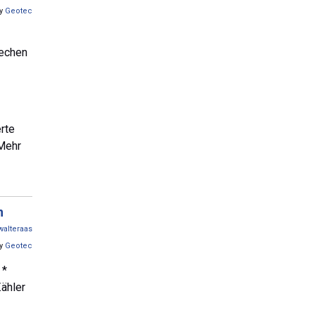
by
Geotec
rechen
rte
 Mehr
n
walteraas
by
Geotec
 *
ähler