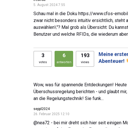
5. August 2024 7:55
Schau mal in die Doku https://www.cfos-emobi
zwar nicht besonders intuitiv ersichtlich, steht 
auswählen\"? Mal grob als Übersicht: Du kannst
Benutzer und welche RFIDs, die wiederum abe
Meine erste
3
6
193
Abenteuer!
votes
antworten
views
Wow, was für spannende Entdeckungen! Heute 
Überschussregelung berichten - und glaubt mir,
an die Regelungstechnik! Sie funk...
seppl2024
26. Februar 2025 12:10
@nea72 - bei mir dreht sich hier seit einigen M