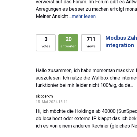
verweist auf das Forum. Im Forum gibt es Ant
Anregungen es besser zu machen erfolgt monate
Meiner Ansicht
...mehr lesen
Modbus Zähl
3
20
711
integration
votes
antworten
views
Hallo zusammen, ich habe momentan massive 
auszulesen. Ich nutze die Wallbox ohne intern
funktionier bei mir leider nicht 100%ig, da de...
skipperkm
15. Mai 2024 18:11
Hi, ich möchte die Holdings ab 40000 (SunSpec 
ob localhost oder externe IP klappt das ich be
ich es von einem anderen Rechner (gleiches Net