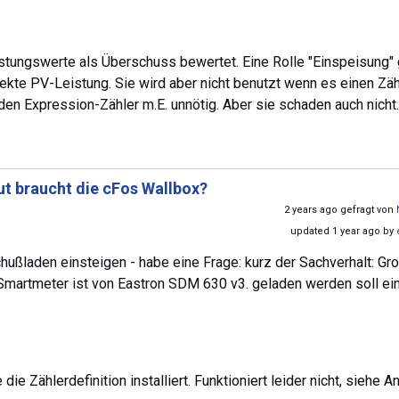
stungswerte als Überschuss bewertet. Eine Rolle "Einspeisung" 
rekte PV-Leistung. Sie wird aber nicht benutzt wenn es einen Zäh
iden Expression-Zähler m.E. unnötig. Aber sie schaden auch nich
ut braucht die cFos Wallbox?
2 years ago gefragt von
updated 1 year ago by
hußladen einsteigen - habe eine Frage: kurz der Sachverhalt: Gr
Smartmeter ist von Eastron SDM 630 v3. geladen werden soll ei
ie Zählerdefinition installiert. Funktioniert leider nicht, siehe A