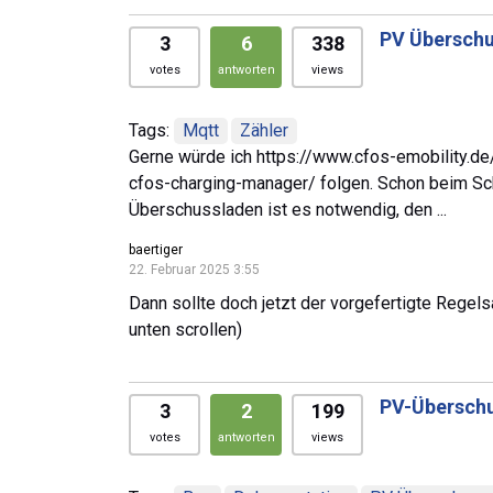
PV Überschu
3
6
338
votes
antworten
views
Tags:
Mqtt
Zähler
Gerne würde ich https://www.cfos-emobility.d
cfos-charging-manager/ folgen. Schon beim Schr
Überschussladen ist es notwendig, den ...
baertiger
22. Februar 2025 3:55
Dann sollte doch jetzt der vorgefertigte Regelsa
unten scrollen)
PV-Überschu
3
2
199
votes
antworten
views