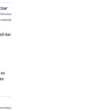
tzer
oldeebee
y
trebtrab
ich bei
 so
sen
on
frankie